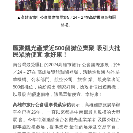
▲高雄市旅行公會國際旅展於5／24～27在高雄展覽館熱鬧
登場。
匯聚觀光產業近500個攤位齊聚 吸引大批
民眾搶便宜 拿好康！
南台灣最受矚目的2024高雄市旅行 公會國際旅展，於5
／24～27在 高雄展覽館熱鬧登場，活動匯集海內外 駐
華機構、公私部門、航空公司、旅宿 業、觀光業者近
500個攤位，紛紛祭出 獨家好康，搶攻暑假出遊商機，
以最殺 的優惠價格，讓民眾搶便宜、拿好康！
高雄市旅行公會理事長蔡宗佑
表示，高雄國際旅展舉辦
至今已有26年， 一直以來都是中南部最具規模的大型
展 會。今年特別邀請全台各觀光產業業者 及國外駐台
辦事處設攤參展，提供業者 最佳的展示及交易平台，