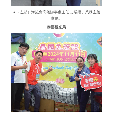
▲（左起）海旅會高雄辦事處主任 史瑞琳、業務主管
盧娟。
泰國觀光局