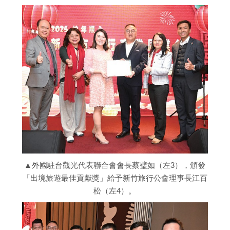
▲外國駐台觀光代表聯合會會長蔡璧如（左3），頒發
「出境旅遊最佳貢獻獎」給予新竹旅行公會理事長江百
松（左4）。