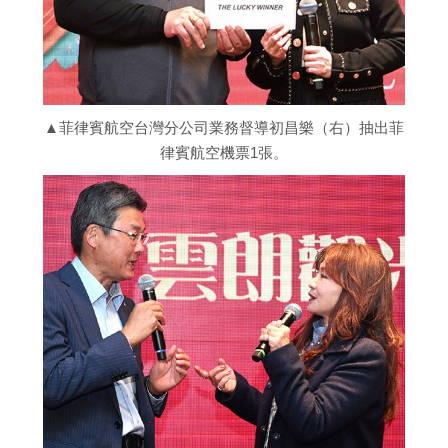
▲菲律賓航空台灣分公司業務督導初昌樂（右）抽出菲
律賓航空機票1張。