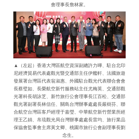
會理事長詹林家。
▲（左起）香港大灣區航空資深副總許力曄、駐台北印
尼經濟貿易代表處觀光暨交通部主任伊艦軒、法國旅遊
發展署台灣區代表翁淑惠、外國駐台觀光代表聯合會會
長蔡璧如、長榮航空新竹服務站主任尤梅英、交通部觀
光署科長胡詠芝、新竹旅行公會理事長江百松、交通部
觀光署副署長林信任、關島台灣辦事處處長嚴樹芬、聯
合航空台灣區客戶經理于嘉瑩、中華航空新竹營業所經
理王乙娟、帛琉觀光局台灣辦事處處長雷均、旅行業品
保協會監事會主席黃文卿、桃園市旅行公會副理事長劉
念生。