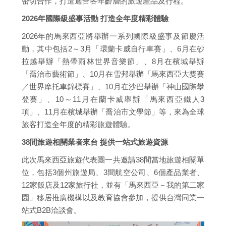
密切合作，打造適合各年齡層的旅遊產品及行程。
2026年國際級盛事活動 打造全年度精彩體驗
2026年的馬來西亞將舉辦一系列國際級盛事及節慶活
動，其中包括2～3月「環蘭卡威自行車賽」、6月在砂
拉越舉辦「熱帶雨林世界音樂節」、8月在檳城舉辦
「喬治市藝術節」、10月在雪邦舉辦「馬來西亞大獎賽
／世界摩托車錦標賽」、10月在沙巴舉辦「神山國際攀
登賽」、10～11月在蘭卡威舉辦「馬來西亞鐵人3
項」、11月在檳城舉辦「喬治市文學節」等，來為全球
旅客打造全年度的精彩旅遊體驗。
38間旅遊相關業者來台 提供一站式旅遊資源
此次馬來西亞旅遊代表團一共邀請38間當地旅遊相關單
位，包括3個州旅遊局、3間航空公司、6個產品業者、
12家飯店及12家旅行社，並有「馬來西亞－我的第二家
園」移居推廣機構以及教育協會參加，提供台灣同業一
站式B2B洽談會。