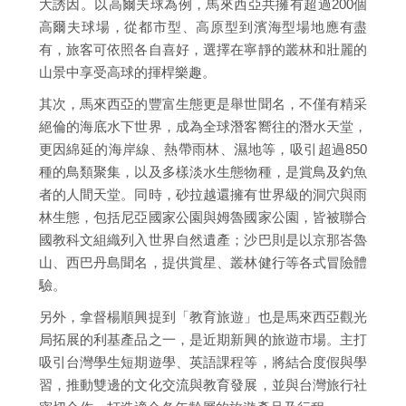
大誘因。以高爾夫球為例，馬來西亞共擁有超過200個
高爾夫球場，從都市型、高原型到濱海型場地應有盡
有，旅客可依照各自喜好，選擇在寧靜的叢林和壯麗的
山景中享受高球的揮桿樂趣。
其次，馬來西亞的豐富生態更是舉世聞名，不僅有精采
絕倫的海底水下世界，成為全球潛客嚮往的潛水天堂，
更因綿延的海岸線、熱帶雨林、濕地等，吸引超過850
種的鳥類聚集，以及多樣淡水生態物種，是賞鳥及釣魚
者的人間天堂。同時，砂拉越還擁有世界級的洞穴與雨
林生態，包括尼亞國家公園與姆魯國家公園，皆被聯合
國教科文組織列入世界自然遺產；沙巴則是以京那峇魯
山、西巴丹島聞名，提供賞星、叢林健行等各式冒險體
驗。
另外，拿督楊順興提到「教育旅遊」也是馬來西亞觀光
局拓展的利基產品之一，是近期新興的旅遊市場。主打
吸引台灣學生短期遊學、英語課程等，將結合度假與學
習，推動雙邊的文化交流與教育發展，並與台灣旅行社