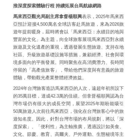
推深度探索體驗行程 持續拓展台馬航線網路
馬來西亞觀光局副主席拿督楊順興
表示，2025年馬來西
亞預計迎接4,500萬名全球訪客赴馬旅遊，來為2026旅
遊年提前暖身，屆時將會以「馬來西亞：永續目的地與
豐富的文化」為主題，向全球旅客展現馬來西亞對永續
旅遊及文化遺產的重視，透過發展生態旅遊、支持在地
社區、升級旅遊基礎設施等措施，兼顧經濟、社會與環
境多面向的平衡發展。同時聚焦在高消費潛力、長時間
停留的「高產值旅客」，帶給他們深度與有意義的旅遊
體驗，帶動觀光產業整體經濟效益。
2024年台灣旅客造訪馬來西亞的人次，遠超年初所設下
的35萬目標，達成42.3萬的佳績。但拿督楊順興認為台
灣市場仍有很大的成長空間，展望2025年期盼能吸引
50萬旅遊人次前往馬來西亞，強化在台灣旅客心中的旅
遊知名度。因此，針對台灣市場的布局規劃，將以「深
度探索」、「便利性」為主軸推廣，透過設計如美食、
文化、節慶、教育、高爾夫、戶外運動、生態秘境等主