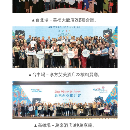
▲台北場－美福大飯店2樓宴會廳。
▲台中場－李方艾美酒店22樓絢麗廳。
▲高雄場－萬豪酒店8樓萬享廳。