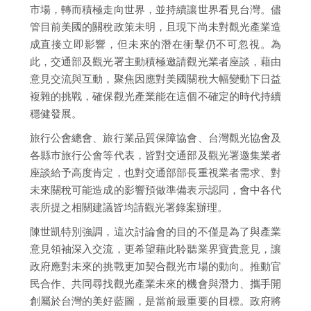
市場，轉而積極走向世界，並持續讓世界看見台灣。儘
管目前美國的關稅政策未明，且現下尚未對觀光產業造
成直接立即影響，但未來的潛在衝擊仍不可忽視。為
此，交通部及觀光署主動積極邀請觀光業者座談，藉由
意見交流與互動，聚焦因應對美國關稅大幅變動下日益
複雜的挑戰，確保觀光產業能在這個不確定的時代持續
穩健發展。
旅行公會總會、旅行業品質保障協會、台灣觀光協會及
各縣市旅行公會等代表，皆對交通部及觀光署邀集業者
座談給予高度肯定，也對交通部部長重視業者需求、對
未來關稅可能造成的影響預做準備表示認同，會中各代
表所提之相關建議皆均請觀光署錄案辦理。
陳世凱特別強調，這次討論會的目的不僅是為了與產業
意見領袖深入交流，更希望藉此聆聽業界寶貴意見，讓
政府應對未來的挑戰更加契合觀光市場的動向。推動官
民合作、共同尋找觀光產業未來的機會與潛力、攜手開
創屬於台灣的美好藍圖，是當前最重要的目標。政府將