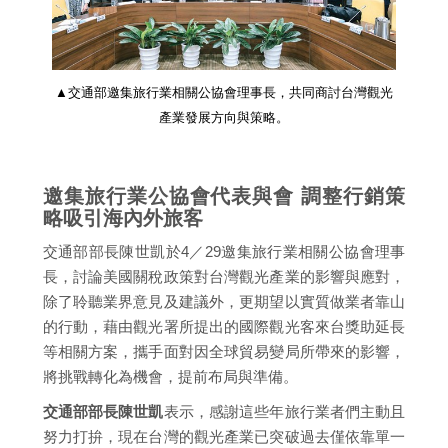
▲交通部邀集旅行業相關公協會理事長，共同商討台灣觀光
產業發展方向與策略。
邀集旅行業公協會代表與會 調整行銷策
略吸引海內外旅客
交通部部長陳世凱於4／29邀集旅行業相關公協會理事
長，討論美國關稅政策對台灣觀光產業的影響與應對，
除了聆聽業界意見及建議外，更期望以實質做業者靠山
的行動，藉由觀光署所提出的國際觀光客來台獎助延長
等相關方案，攜手面對因全球貿易變局所帶來的影響，
將挑戰轉化為機會，提前布局與準備。
交通部部長陳世凱
表示，感謝這些年旅行業者們主動且
努力打拚，現在台灣的觀光產業已突破過去僅依靠單一