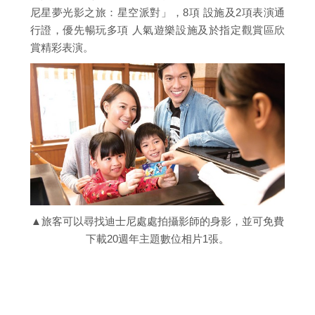
尼星夢光影之旅：星空派對」，8項 設施及2項表演通
行證，優先暢玩多項 人氣遊樂設施及於指定觀賞區欣
賞精彩表演。
▲旅客可以尋找迪士尼處處拍攝影師的身影，並可免費
下載20週年主題數位相片1張。