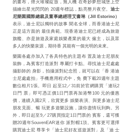
的畫布，煙火璀璨綻放，無人機 在奇妙夢想城堡上空
描繪出星光閃閃的 20週年標誌，點亮整片夜空。
迪士
尼樂園國際總裁及董事總經理艾書琳（Jill Estorino）
表示，迪士尼以獨特的故事 聞名全球，而香港迪士尼
正是這方面的 最佳典範。現香港迪士尼已經成為旅遊
旗艦、亦是旅遊及家庭娛樂產業的最大 僱主，以及眾
多人的快樂泉源，期待香 其能有一個光明的未來。
樂園各處亦加入了各具特色的主題布 置及迪士尼朋友
裝飾，為賓客打造派對 專屬打卡點。尋找迪士尼處處
攝影師的 身影，拍攝派對紀念照，就可以在「香 港迪
士尼處處拍」手機應用程式中，免 費下載20週年主題
數位相片1張。即日 起至12／31前於官網購買「連玩2
日門 票」即可憑正價1日門票再加港幣100 元的優惠
價，連續入園2天，欣賞更多 娛樂表演、與更多迪士尼
朋友見面、暢 玩更多遊樂設施，讓你盡情玩到夠。另
外，即日起至9／27購買指定1日門票的 賓客，還可獲
贈20週年SouvenEAR迷你 派對帽1頂。賓客更可選擇
購買迪士尼 尊享卡「迪士尼好友巡遊派對」及「迪 士