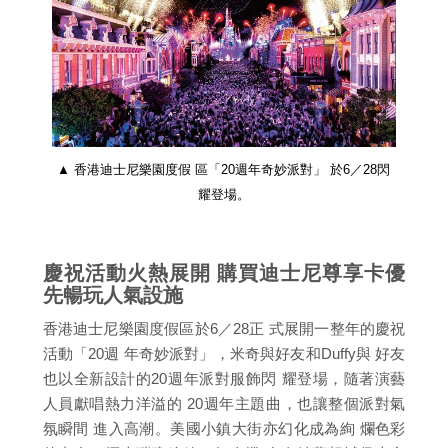
▲ 香港迪士尼樂園度假 區「20週年奇妙派對」 於6／28閃
耀登場。
慶祝活動火熱展開 購買迪士尼尊享卡優
先暢玩人氣設施
香港迪士尼樂園度假區於6／28正 式展開一整年的慶祝
活動「20週 年奇妙派對」，米奇與好友和Duffy與 好友
也以全新設計的20週年派對服飾閃 耀登場，隨著演藝
人員獻唱熱力洋溢的 20週年主題曲，也讓整個派對氣
氛瞬間 進入高潮。美國小鎮大街亦幻化成為絢 爛色彩