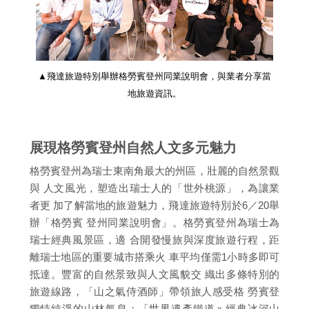
▲飛達旅遊特別舉辦格勞賓登州同業說明會，與業者分享當
地旅遊資訊。
展現格勞賓登州自然人文多元魅力
格勞賓登州為瑞士東南角最大的州區，壯麗的自然景觀
與 人文風光，塑造出瑞士人的「世外桃源」，為讓業
者更 加了解當地的旅遊魅力，飛達旅遊特別於6／20舉
辦「格勞賓 登州同業說明會」。格勞賓登州為瑞士為
瑞士經典風景區，適 合開發慢旅與深度旅遊行程，距
離瑞士地區的重要城市搭乘火 車平均僅需1小時多即可
抵達。豐富的自然景致與人文風貌交 織出多條特別的
旅遊線路，「山之氣侍酒師」帶領旅人感受格 勞賓登
獨特純淨的山林氣息；「世界遺產鐵道ｘ經典冰河山