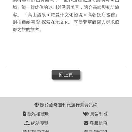
城」能一覽雄偉的冰川與秀麗美景，適合高端與初訪旅
客。 「高山溫泉ｘ羅曼什文化祕境ｘ高奢飯店巡禮」
則推薦給喜愛 探索在地文化、享受奢華飯店與尋求療
癒之旅的旅客。
回上頁
關於旅奇週刊旅遊行銷資訊網
隱私權聲明
廣告刊登
網站導覽
客服信箱