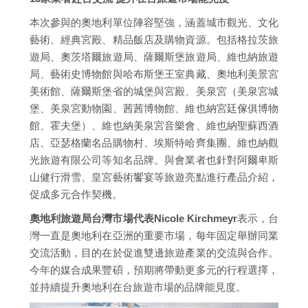
本次參與的奧地利單位陣容堅強，涵蓋城市觀光、文化
藝術、經典宮殿、精品飯店及購物資源。包括格拉茨旅
遊局、奧茨塔爾旅遊局、薩爾斯堡旅遊局、維也納旅遊
局、藝術史博物館與哈布斯堡王室典藏、奧地利美景宮
美術館、薩爾斯堡省的城堡與宮殿、美泉宮（美泉宮城
堡、美泉宮動物園、茜茜博物館、維也納宮廷傢俱博物
館、霍夫堡）、維也納美泉宮音樂會、維也納聖蘇西酒
店、亞瑟格蘭名品購物村、埃斯特哈齊集團、維也納觀
光旅遊有限公司等知名品牌。與會業者也針對阿爾卑斯
山健行滑雪、皇宮藝術饗宴等旅遊亮點進行產品介紹，
促成多元合作契機。
奧地利旅遊局台灣市場代表Nicole Kirchmeyr
表示，台
灣一直是奧地利在亞洲的重要市場，每年固定舉辦同業
交流活動，目的在於促進雙邊旅遊產業的交流與合作。
今年的媒合成果豐碩，預期將帶動更多元的行程選擇，
並持續提升奧地利在台旅遊市場的品牌能見度。