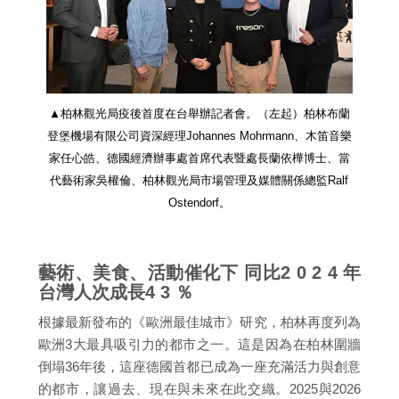
▲柏林觀光局疫後首度在台舉辦記者會。（左起）柏林布蘭
登堡機場有限公司資深經理Johannes Mohrmann、木笛音樂
家任心皓、德國經濟辦事處首席代表暨處長蘭依樺博士、當
代藝術家吳權倫、柏林觀光局市場管理及媒體關係總監Ralf
Ostendorf。
藝術、美食、活動催化下 同比2 0 2 4 年
台灣人次成長4 3 ％
根據最新發布的《歐洲最佳城市》研究，柏林再度列為
歐洲3大最具吸引力的都市之一。這是因為在柏林圍牆
倒塌36年後，這座德國首都已成為一座充滿活力與創意
的都市，讓過去、現在與未來在此交織。2025與2026