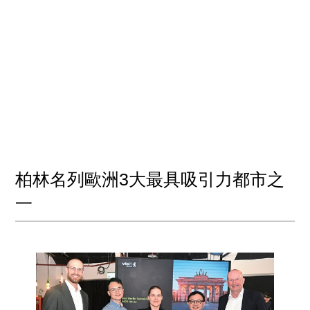
柏林名列歐洲3大最具吸引力都市之
一