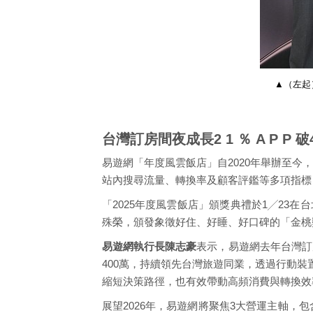
▲（左起
台灣訂房間夜成長2 1 ％ A P P 
易遊網「年度風雲飯店」自2020年舉辦至
站內搜尋流量、轉換率及顧客評鑑等多項指標
「2025年度風雲飯店」頒獎典禮於1╱23
殊榮，頒發象徵好住、好睡、好口碑的「金桃獎」（Hote
易遊網執行長陳志豪
表示，易遊網去年台灣訂
400萬，持續領先台灣旅遊同業，透過行動
縮短決策路徑，也有效帶動高頻消費與轉換效
展望2026年，易遊網將聚焦3大營運主軸