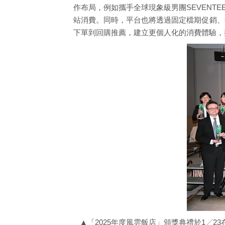
作布局，例如攜手全球現象級男團SEVENT
站消費。同時，平台也將透過固定檔期促銷、
下單到回購推薦，建立更個人化的消費體驗，
▲「2025年度風雲飯店」頒獎典禮於1╱2