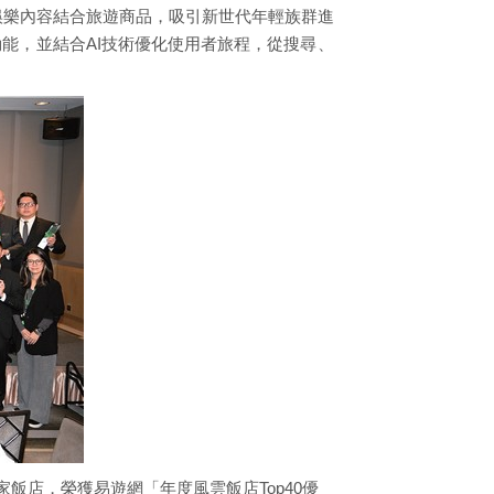
過娛樂內容結合旅遊商品，吸引新世代年輕族群進
能，並結合AI技術優化使用者旅程，從搜尋、
家飯店，榮獲易遊網「年度風雲飯店Top40優