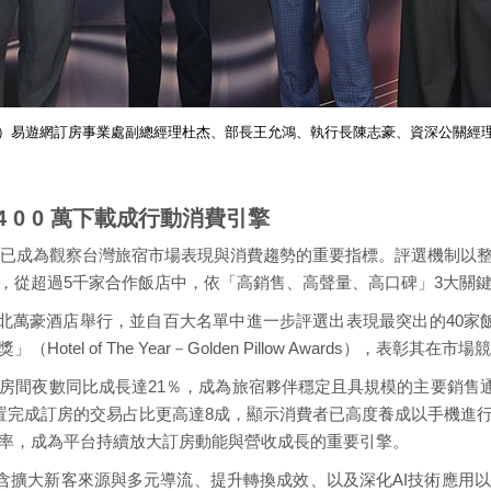
）易遊網訂房事業處副總經理杜杰、部長王允鴻、執行長陳志豪、資深公關經
破4 0 0 萬下載成行動消費引擎
今，已成為觀察台灣旅宿市場表現與消費趨勢的重要指標。評選機制以
，從超過5千家合作飯店中，依「高銷售、高聲量、高口碑」3大關
在台北萬豪酒店舉行，並自百大名單中進一步評選出表現最突出的40家飯
l of The Year－Golden Pillow Awards），表彰其
房間夜數同比成長達21％，成為旅宿夥伴穩定且具規模的主要銷售通
裝置完成訂房的交易占比更高達8成，顯示消費者已高度養成以手機進
率，成為平台持續放大訂房動能與營收成長的重要引擎。
，包含擴大新客來源與多元導流、提升轉換成效、以及深化AI技術應用