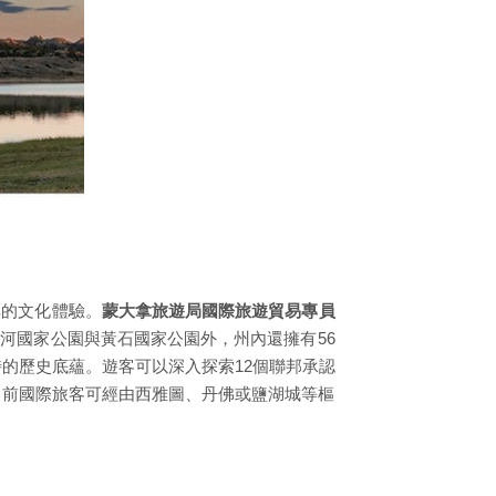
厚的文化體驗。
蒙大拿旅遊局國際旅遊貿易專員
河國家公園與黃石國家公園外，州內還擁有56
獨特的歷史底蘊。遊客可以深入探索12個聯邦承認
目前國際旅客可經由西雅圖、丹佛或鹽湖城等樞