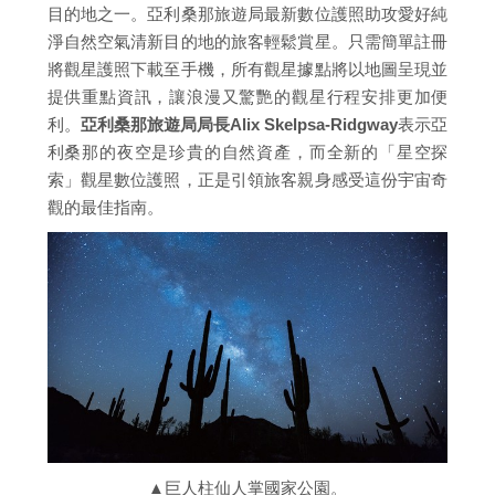
目的地之一。亞利桑那旅遊局最新數位護照助攻愛好純
淨自然空氣清新目的地的旅客輕鬆賞星。只需簡單註冊
將觀星護照下載至手機，所有觀星據點將以地圖呈現並
提供重點資訊，讓浪漫又驚艷的觀星行程安排更加便
利。
亞利桑那旅遊局局長Alix Skelpsa-Ridgway
表示亞
利桑那的夜空是珍貴的自然資產，而全新的「星空探
索」觀星數位護照，正是引領旅客親身感受這份宇宙奇
觀的最佳指南。
▲巨人柱仙人掌國家公園。