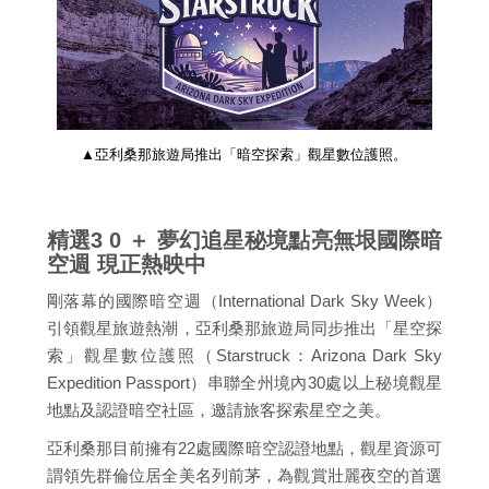
▲亞利桑那旅遊局推出「暗空探索」觀星數位護照。
精選3 0 ＋ 夢幻追星秘境點亮無垠國際暗
空週 現正熱映中
剛落幕的國際暗空週（International Dark Sky Week）
引領觀星旅遊熱潮，亞利桑那旅遊局同步推出「星空探
索」觀星數位護照（Starstruck：Arizona Dark Sky
Expedition Passport）串聯全州境內30處以上秘境觀星
地點及認證暗空社區，邀請旅客探索星空之美。
亞利桑那目前擁有22處國際暗空認證地點，觀星資源可
謂領先群倫位居全美名列前茅，為觀賞壯麗夜空的首選