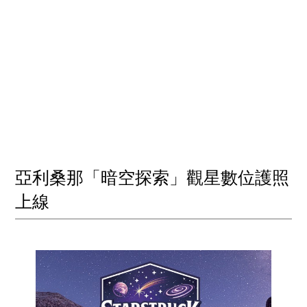
亞利桑那「暗空探索」觀星數位護照
上線