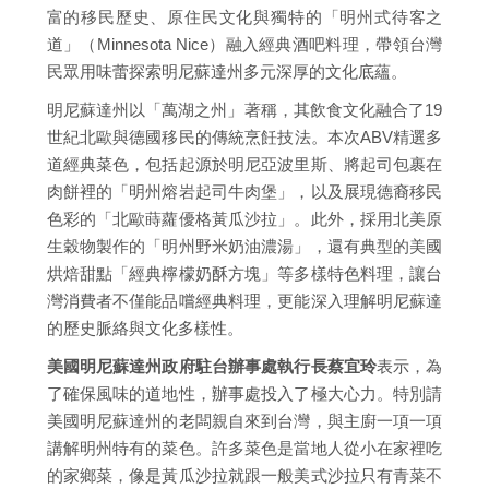
富的移民歷史、原住民文化與獨特的「明州式待客之
道」（Minnesota Nice）融入經典酒吧料理，帶領台灣
民眾用味蕾探索明尼蘇達州多元深厚的文化底蘊。
明尼蘇達州以「萬湖之州」著稱，其飲食文化融合了19
世紀北歐與德國移民的傳統烹飪技法。本次ABV精選多
道經典菜色，包括起源於明尼亞波里斯、將起司包裹在
肉餅裡的「明州熔岩起司牛肉堡」，以及展現德裔移民
色彩的「北歐蒔蘿優格黃瓜沙拉」。此外，採用北美原
生穀物製作的「明州野米奶油濃湯」，還有典型的美國
烘焙甜點「經典檸檬奶酥方塊」等多樣特色料理，讓台
灣消費者不僅能品嚐經典料理，更能深入理解明尼蘇達
的歷史脈絡與文化多樣性。
美國明尼蘇達州政府駐台辦事處執行長蔡宜玲
表示，為
了確保風味的道地性，辦事處投入了極大心力。特別請
美國明尼蘇達州的老闆親自來到台灣，與主廚一項一項
講解明州特有的菜色。許多菜色是當地人從小在家裡吃
的家鄉菜，像是黃瓜沙拉就跟一般美式沙拉只有青菜不