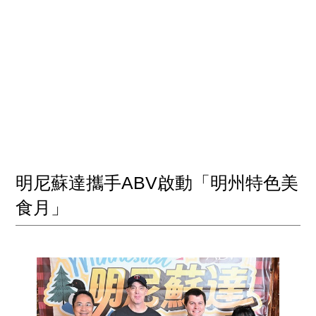
明尼蘇達攜手ABV啟動「明州特色美
食月」