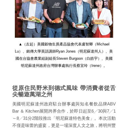
▲（左起）美國穀物生貭產品協會代表盧智卿（Michael
Lu）、銘傳大學英語講師Ryan Jones（明尼蘇達州人）、美
國在台協會農業組副組長Steven Burgoon（白皓宇）、美國
明尼蘇達州政府台灣辦事處執行長蔡宜玲（Irene）。
從原住民野米到德式風味 帶消費者從舌
尖暢遊萬湖之州
美國明尼蘇達州政府駐台辦事處與知名餐飲品牌ABV
Bar ＆ Kitchen展開跨界合作，於即日起至6╱30與7╱1
～8╱31分2階段推出「明尼蘇達特色美食」。本次活動
不僅是味蕾的盛宴，更是一場深度人文之旅，將明州豐