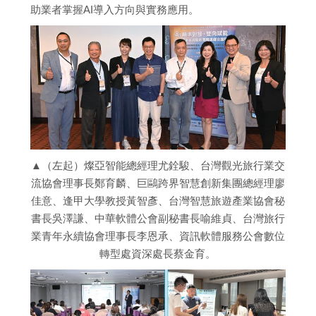
助業者掌握AI導入方向與實務應用。
▲（左起）燦亞智能總經理尤銓駿、台灣觀光旅行業交
流協會理事長鄭育麟、巨鷗跨界智慧創新集團總經理廖
佳意、逢甲大學教授黃智彥、台灣智慧旅遊產業協會秘
書長吳澤謙、中華軟體公會副秘書長喻維貞、台灣旅行
業青年永續協會理事長李恩承、資訊軟體服務公會數位
轉型處資深處長蔡金育。