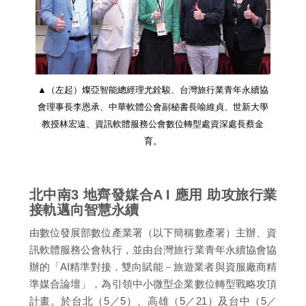
▲（左起）燦亞智能總經理尤銓駿、台灣旅行業青年永續協
會理事長李恩承、中華軟體公會副秘書長喻維貞、世新大學
教授林宏遠、資訊軟體服務公會數位轉型處資深處長蔡金
育。
北中南3 地齊發媒合A I 應用 助攻旅行業
接軌邁向智慧永續
由數位發展部數位產業署（以下簡稱數產署）主辦、資
訊軟體服務公會執行，並由台灣旅行業青年永續協會協
辦的「AI精準對接．雙向賦能－旅遊業者與資服廠商精
準媒合論壇」，為引領中小微型企業數位轉型戰略攻頂
計畫。於台北（5／5）、高雄（5／21）及台中（5／