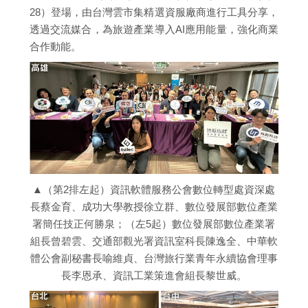
28）登場，由台灣雲市集精選資服廠商進行工具分享，
透過交流媒合，為旅遊產業導入AI應用能量，強化商業
合作動能。
▲（第2排左起）資訊軟體服務公會數位轉型處資深處
長蔡金育、成功大學教授徐立群、數位發展部數位產業
署簡任技正何勝泉；（左5起）數位發展部數位產業署
組長曾碧雲、交通部觀光署資訊室科長陳逸全、中華軟
體公會副秘書長喻維貞、台灣旅行業青年永續協會理事
長李恩承、資訊工業策進會組長黎世威。