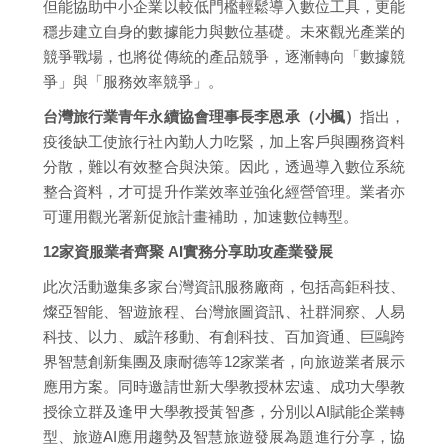
但能協助中小企業以較低門檻輕鬆導入數位工具，更能
穩步建立自身的數據能力與數位基礎。未來觀光產業的
競爭戰場，也將從傳統的產品競爭，逐漸轉向「數據競
爭」與「服務效率競爭」。
台灣旅行業青年永續協會理事長李恩承（小楓）
指出，
疫後缺工使旅行社內勤人力吃緊，加上客戶與團務資料
分散，難以有效整合與決策。因此，透過導入數位系統
整合資料，才可提升作業效率並強化經營管理。業者亦
可運用觀光署新促旅計畫補助，加速數位轉型。
12家資服業者齊聚 AI實務分享助攻產業發展
此次活動邀集多家台灣資訊服務廠商，包括高鉅科技、
燦亞智能、智遊旅程、台灣旅圖資訊、社群洞察、人易
科技、以力、威許移動、有創科技、百加資通、巨鷗跨
界智慧創新集團及康耐德等12家業者，向旅遊業者展示
應用方案。同時邀請世新大學教授林宏遠、成功大學教
授徐立群及逢甲大學教授黃智彥，分別以AI賦能企業轉
型、旅遊AI應用趨勢及智慧旅遊發展為題進行分享，協