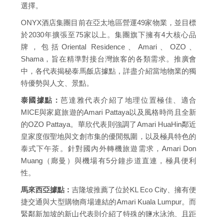
選擇。
ONYX酒店集團目前在亞太地區營運49家物業，並目標
於2030年擴張至75家以上。集團旗下擁有4大核心品
牌，包括Oriental Residence、Amari、OZO、
Shama，旨在精準對接台灣旅客的各類需求。推廣會
中，各代表揭秘泰馬飯店據點，詳盡介紹當地物業的獨
特優勢與人文、景點。
泰國據點：
芭達雅代表介紹了地理位置極佳、適合
MICE與家庭旅遊的Amari Pattaya以及風格時尚且全新
的OZO Pattaya。華欣代表則強調了Amari HuaHin鄰近
皇家度假聖地與文創市集的優閒氛圍，以及極具特色的
泰式下午茶。針對國內外轉機旅遊需求，Amari Don
Muang（廊曼）與機場有5分鐘步道直連，極具便利
性。
馬來西亞據點：
吉隆坡推薦了位於KL Eco City、擁有便
捷交通與大型購物商場連結的Amari Kuala Lumpur。而
緊鄰新加坡的新山代表則介紹了特殊的鹽水泳池、且距