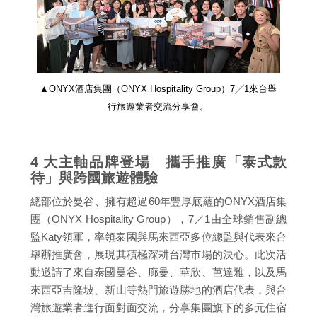
▲ONYX酒店集團（ONYX Hospitality Group）7╱1來台舉
行旅遊業者交流分享會。
4 大主軸品牌登場 攜手推廣「泰式款
待」與跨國旅遊體驗
總部位於曼谷、擁有超過60年豐厚底蘊的ONYX酒店集
團（ONYX Hospitality Group），7／1由全球銷售副總
監Katy領軍，率領泰國與馬來西亞多位總監與代表來台
舉辦推廣會，展現其積極深耕台灣市場的決心。此次活
動邀請了來自泰國曼谷、廊曼、華欣、芭達雅，以及馬
來西亞吉隆坡、新山等熱門旅遊勝地的酒店代表，與台
灣旅遊業者進行面對面交流，分享集團旗下的多元住宿