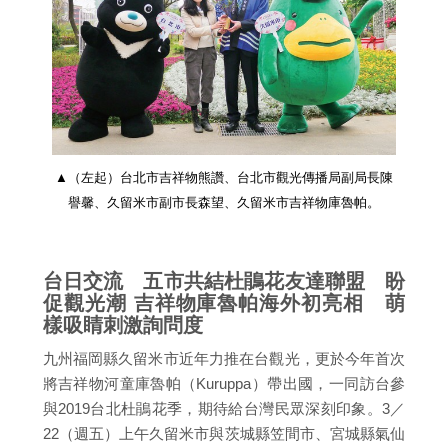
▲（左起）台北市吉祥物熊讚、台北市觀光傳播局副局長陳
譽馨、久留米市副市長森望、久留米市吉祥物庫魯帕。
台日交流 五市共結杜鵑花友達聯盟 盼
促觀光潮 吉祥物庫魯帕海外初亮相 萌
樣吸睛刺激詢問度
九州福岡縣久留米市近年力推在台觀光，更於今年首次
將吉祥物河童庫魯帕（Kuruppa）帶出國，一同訪台參
與2019台北杜鵑花季，期待給台灣民眾深刻印象。3／
22（週五）上午久留米市與茨城縣笠間市、宮城縣氣仙