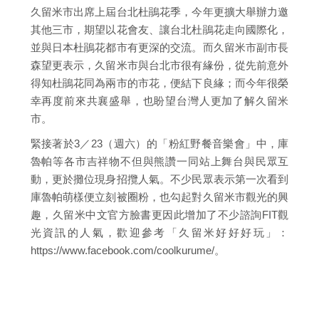
久留米市出席上屆台北杜鵑花季，今年更擴大舉辦力邀
其他三市，期望以花會友、讓台北杜鵑花走向國際化，
並與日本杜鵑花都市有更深的交流。而久留米市副市長
森望更表示，久留米市與台北市很有緣份，從先前意外
得知杜鵑花同為兩市的市花，便結下良緣；而今年很榮
幸再度前來共襄盛舉，也盼望台灣人更加了解久留米
市。
緊接著於3／23（週六）的「粉紅野餐音樂會」中，庫
魯帕等各市吉祥物不但與熊讚一同站上舞台與民眾互
動，更於攤位現身招攬人氣。不少民眾表示第一次看到
庫魯帕萌樣便立刻被圈粉，也勾起對久留米市觀光的興
趣，久留米中文官方臉書更因此增加了不少諮詢FIT觀
光資訊的人氣，歡迎參考「久留米好好好玩」：
https://www.facebook.com/coolkurume/。