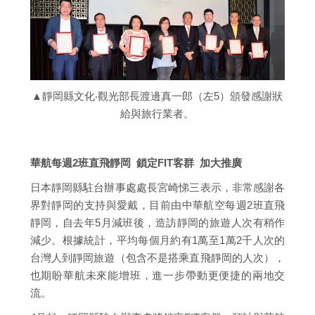
▲靜岡縣文化‧觀光部長渡邊真一郎（左5）頒發感謝狀
給與旅行業者。
華航每週2班直飛靜岡 鎖定FIT客群 加大推廣
日本靜岡縣駐台辦事處處長宮崎悌三表示，非常感謝各
界對靜岡的支持與愛戴，目前由中華航空每週2班直飛
靜岡，自去年5月減班後，造訪靜岡的旅遊人次有稍作
減少。根據統計，平均每個月約有1萬至1萬2千人次的
台灣人到靜岡旅遊（包含不是搭乘直飛靜岡的人次），
也期盼華航未來能增班，進一步帶動更便捷的兩地交
流。