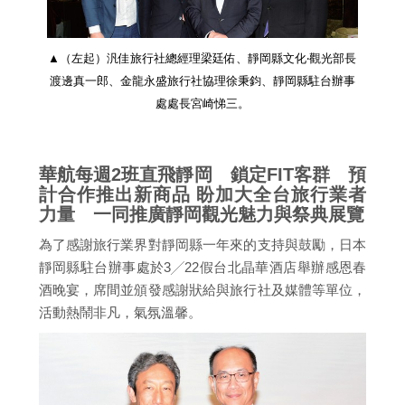
▲（左起）汎佳旅行社總經理梁廷佑、靜岡縣文化‧觀光部長
渡邊真一郎、金龍永盛旅行社協理徐秉鈞、靜岡縣駐台辦事
處處長宮崎悌三。
華航每週2班直飛靜岡 鎖定FIT客群 預
計合作推出新商品 盼加大全台旅行業者
力量 一同推廣靜岡觀光魅力與祭典展覽
為了感謝旅行業界對靜岡縣一年來的支持與鼓勵，日本
靜岡縣駐台辦事處於3╱22假台北晶華酒店舉辦感恩春
酒晚宴，席間並頒發感謝狀給與旅行社及媒體等單位，
活動熱鬧非凡，氣氛溫馨。