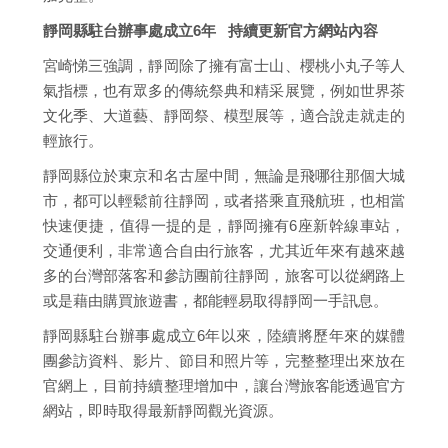
靜岡縣駐台辦事處成立6年 持續更新官方網站內容
宮崎悌三強調，靜岡除了擁有富士山、櫻桃小丸子等人
氣指標，也有眾多的傳統祭典和精采展覽，例如世界茶
文化季、大道藝、靜岡祭、模型展等，適合說走就走的
輕旅行。
靜岡縣位於東京和名古屋中間，無論是飛哪往那個大城
市，都可以輕鬆前往靜岡，或者搭乘直飛航班，也相當
快速便捷，值得一提的是，靜岡擁有6座新幹線車站，
交通便利，非常適合自由行旅客，尤其近年來有越來越
多的台灣部落客和參訪團前往靜岡，旅客可以從網路上
或是藉由購買旅遊書，都能輕易取得靜岡一手訊息。
靜岡縣駐台辦事處成立6年以來，陸續將歷年來的媒體
團參訪資料、影片、節目和照片等，完整整理出來放在
官網上，目前持續整理增加中，讓台灣旅客能透過官方
網站，即時取得最新靜岡觀光資源。