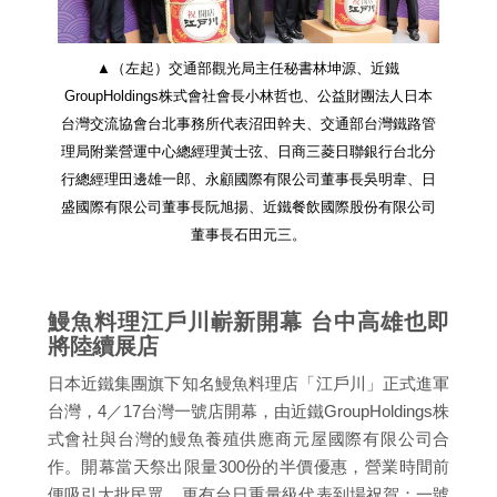
▲（左起）交通部觀光局主任秘書林坤源、近鐵
GroupHoldings株式會社會長小林哲也、公益財團法人日本
台灣交流協會台北事務所代表沼田幹夫、交通部台灣鐵路管
理局附業營運中心總經理黃士弦、日商三菱日聯銀行台北分
行總經理田邊雄一郎、永顧國際有限公司董事長吳明韋、日
盛國際有限公司董事長阮旭揚、近鐵餐飲國際股份有限公司
董事長石田元三。
鰻魚料理江戶川嶄新開幕 台中高雄也即
將陸續展店
日本近鐵集團旗下知名鰻魚料理店「江戶川」正式進軍
台灣，4／17台灣一號店開幕，由近鐵GroupHoldings株
式會社與台灣的鰻魚養殖供應商元屋國際有限公司合
作。開幕當天祭出限量300份的半價優惠，營業時間前
便吸引大批民眾，更有台日重量級代表到場祝賀；一號