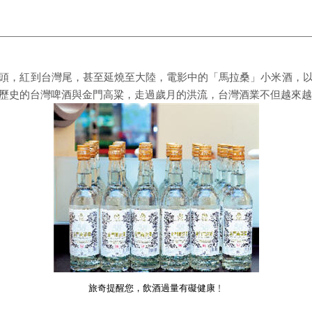
頭，紅到台灣尾，甚至延燒至大陸，電影中的「馬拉桑」小米酒，
歷史的台灣啤酒與金門高粱，走過歲月的洪流，台灣酒業不但越來越
旅奇提醒您，飲酒過量有礙健康﹗