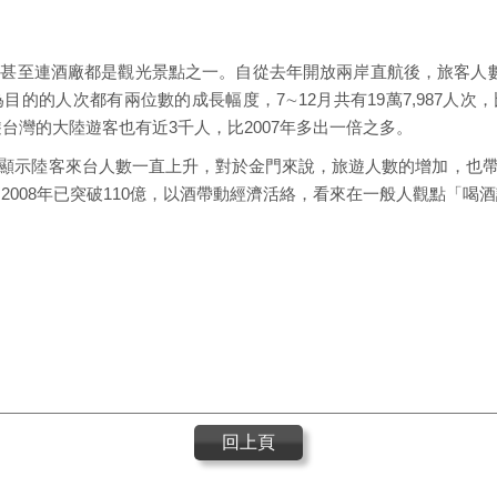
甚至連酒廠都是觀光景點之一。自從去年開放兩岸直航後，旅客人
的的人次都有兩位數的成長幅度，7∼12月共有19萬7,987人次，比
遊台灣的大陸遊客也有近3千人，比2007年多出一倍之多。
顯示陸客來台人數一直上升，對於金門來說，旅遊人數的增加，也
加到2008年已突破110億，以酒帶動經濟活絡，看來在一般人觀點「
回上頁