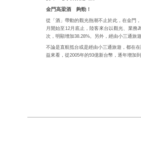
金門高梁酒 夠勁！
從「酒」帶動的觀光熱潮不止於此，在金門，
月開始至12月底止，陸客來台以觀光、業務為目
次，明顯增加38.28%。另外，經由小三通旅
不論是直航抵台或是經由小三通旅遊，都在在
益來看，從2005年的93億新台幣，逐年增