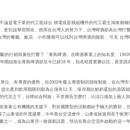
少，不論是電子業的代工龍頭台 積電或是模組機件的代工霸主鴻海都稱
，更別說舉世聞名。然而在台灣人的努力下，台灣啤酒卻為台灣打
台灣的餐廳、飯店、小吃攤都可以找到台灣啤酒的蹤影，可見 台灣
斷的行銷與廣告打響了「青島啤酒」在啤酒事業上的知名度。1903
1年開始推出青島啤酒節至今已經18 年，知名程度更勝以往，甚至
單位，有專賣的優勢，自2002年廢止專賣制回歸稅制後，在台灣市場
，從出產到飲用期限到期為止僅有12 天，保存期比鮮奶還短的原因
的代言之下，台啤結合阿妹，不管廣告怎麼打，沁涼口感加上藝人加
依靠著公有機構的支援下，對於國際型的活動都給予極大的贊助，
成了山東省的年度盛事，今年魯台交流會中，山東省旅遊局長于衝更
慶之一，成為山東另一旅遊新話題，預估在魯台交流年啟動的這一