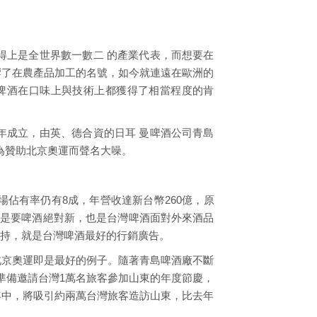
得上是全世界數一數二 的產業代表，而想要在
響了在農產品加工的名號，如今就連遠在歐洲的
啤酒在口味上與技術上都獲得了相當程度的肯
年成立，由英、德合資的日耳 曼啤酒公司青島
因為贊助北京奧運而聲名大噪。
佔有率仍有8成，年營收達新台幣260億，原
就是要啤酒絕對新，也是台灣啤酒面對外來酒品
持，就是台灣啤酒最好的行銷廣告。
北京奧運即是最好的例子。隨著青島啤酒廠不斷
準備邀請台灣1萬名旅客參加山東的年度節慶，
年中，將吸引約兩萬台灣旅客造訪山東，比去年