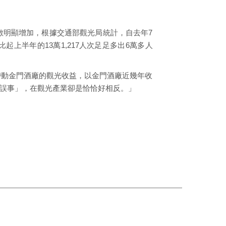
數明顯增加，根據交通部觀光局統計，自去年7
起上半年的13萬1,217人次足足多出6萬多人
帶動金門酒廠的觀光收益，以金門酒廠近幾年收
喝酒誤事」，在觀光產業卻是恰恰好相反。」