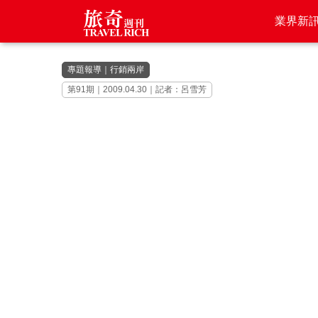
業界新
專題報導
｜
行銷兩岸
第91期｜2009.04.30｜記者：呂雪芳