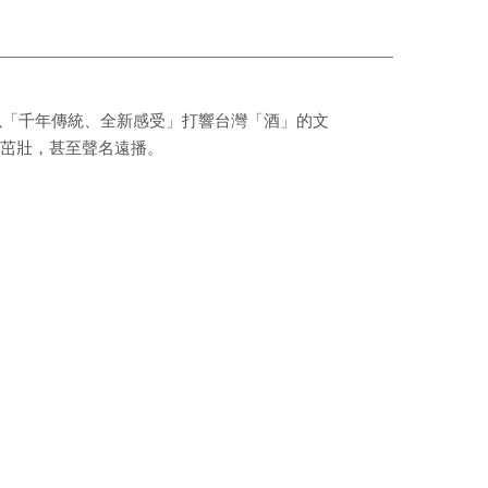
以「千年傳統、全新感受」打響台灣「酒」的文
茁壯，甚至聲名遠播。