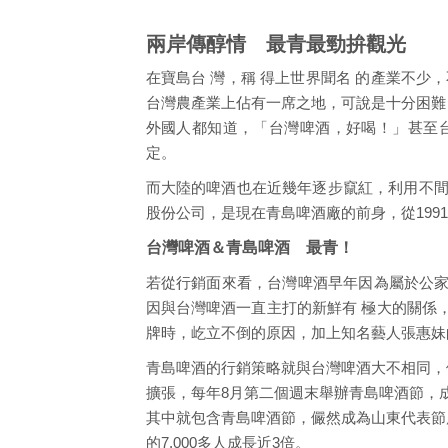
兩岸傳醇情 最青最勁拚觀光
在寶島台 灣，稱 得上世界聞名 的產業不
台灣農產業上佔有一席之地，可說是十分困難
外國人都知道，「台灣啤酒，好喝！」甚至
定。
而大陸的啤酒也在近幾年逐步竄紅，利用不間
股份公司，是現在青島啤酒廠的前身，從199
台灣啤酒＆青島啤酒 最青！
若從行銷面來看，台灣啤酒早年因為屬於公家
因與台灣啤酒一直主打的新鮮有 極大的關係
牌時，屹立不倒的原因，加上知名藝人張惠妹
青島啤酒的行銷策略就與台灣啤酒大不相同，
擴張，每年8月第二個週末舉辦青島啤酒節，
其中就包含青島啤酒節，儼然成為山東代表節
的7,000多人成長近3倍。