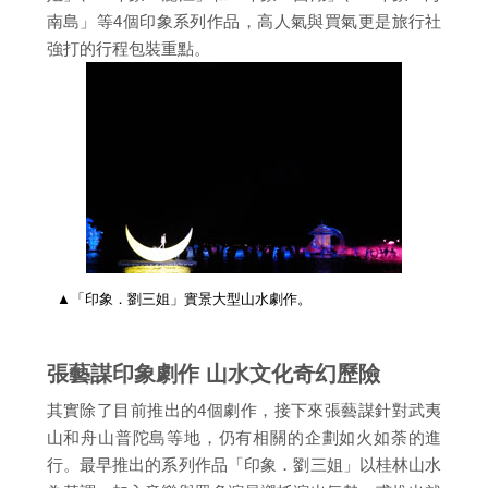
南島」等4個印象系列作品，高人氣與買氣更是旅行社
強打的行程包裝重點。
▲「印象．劉三姐」實景大型山水劇作。
張藝謀印象劇作 山水文化奇幻歷險
其實除了目前推出的4個劇作，接下來張藝謀針對武夷
山和舟山普陀島等地，仍有相關的企劃如火如荼的進
行。最早推出的系列作品「印象．劉三姐」以桂林山水