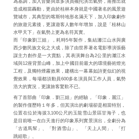
為基調，加入音樂與眾多演員襯托演出氣勢，甫推出就
造成相當轟動，更由於桂林本身就是中國著名的風景遊
覽城市，其典型的喀斯特地形名滿天下，加入印象劇作
的旅遊元素後，更讓遊客人數年年增加，說是「桂林山
水甲天下」在氣勢上更為名符其實。
而「印象劉三姐」，耗時5年製作，集結灕江山水與廣
西少數民族文化之大成，除了由世界著名電影導演張藝
謀主力創作是一大賣點，其表演舞台為2公里的灕江水
域與12座背景山峰，加上中國目前最大的環境藝術燈光
工程，及獨特煙霧效果，建構出一幕幕如詩更似幻的視
覺效果，每場都須動員600多名演員與工作人員，氣勢
浩大的實況，更讓旅客驚歎不已。
有了首部曲「印象．劉三姐」的經驗，「印象．麗江」
的製作僅歷時１年多，但其演出的劇場卻是相當特別，
位置在位於海拔3,100公尺的玉龍雪山景區甘海子，也
是目前唯一在白天進行的印象系列實景演出，全劇分為
「古道馬幫」、「對酒雪山」、 「天上人間」、「打
跳組歌」、