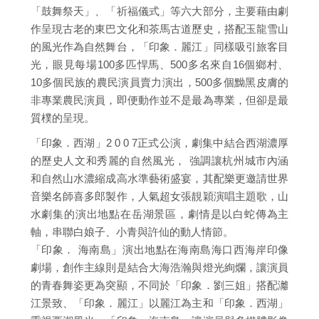
「鼓舞祭天」、「祈福儀式」等六大部分，主要藉由劇
作呈現古老的東巴文化和茶馬古道歷史，搭配玉龍雪山
的風光作為自然舞台，「印象．麗江」同樣吸引旅客目
光，眼見每場100多匹悍馬、500多名來自16個鄉村、
10多個民族的農民演員賣力演出，500多個黝黑皮膚的
非專業農民演員，即便動作並不是最為專業，但卻是最
質樸的呈現。
「印象．西湖」2 0 0 7正式公演，劇集中結合西湖濃厚
的歷史人文和秀麗的自然風光， 強調讓杭州城市內涵
和自然山水濃縮成高水準藝術盛宴，其配樂更邀請世界
音樂名師喜多郎製作，人氣超女張靚穎演唱主題歌，山
水劇集的演出地點在岳湖景區，劇情是以白蛇傳為主
軸，串聯白娘子、小青與許仙的動人情節。
「印象． 海南島」演出地點在海南島海口西海岸印像
劇場，創作主線則是結合大海浩瀚與燈光絢爛，讓演員
的青春舞姿更為突顯，不同於「印象．劉三姐」搭配灕
江景致、「印象．麗江」以麗江為主和「印象．西湖」