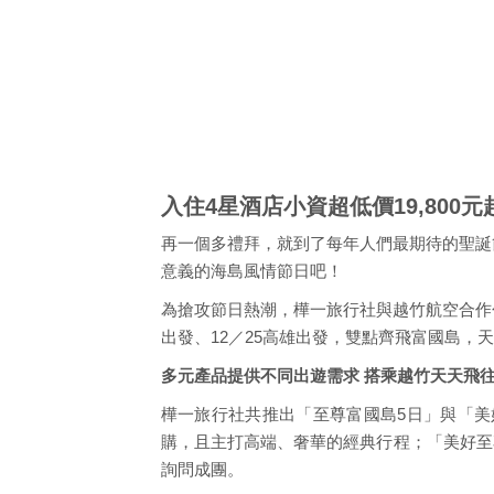
入住4星酒店小資超低價19,800
再一個多禮拜，就到了每年人們最期待的聖誕
意義的海島風情節日吧！
為搶攻節日熱潮，樺一旅行社與越竹航空合作
出發、12／25高雄出發，雙點齊飛富國島，
多元產品提供不同出遊需求 搭乘越竹天天飛
樺一旅行社共推出「至尊富國島5日」與「美
購，且主打高端、奢華的經典行程；「美好至尊
詢問成團。