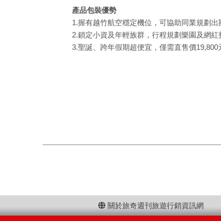
產品包裝優勢
1.握有越竹航空穩定機位，可協助同業規劃出
2.鎖定小資及年輕族群，行程規劃樂園及網紅
3.聖誕、跨年假期超便宜，僅需直售價19,800
關於旅奇週刊旅遊行銷資訊網