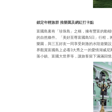
鎖定年輕族群 推樂園及網紅打卡點
富國島素有「珍珠島」之稱，擁有豐富的動植
的自然條件。「美好至尊富國島5日」行程，將
樂園，與三五好友一同享受刺激的水陸遊樂設
界觀賞富國島上必看3大秀之一的愛情湖威尼
落小鎮、富國大世界等，讓旅客留下滿滿回憶