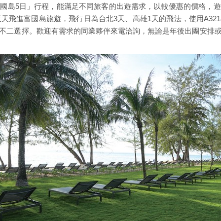
國島5日」行程，能滿足不同旅客的出遊需求，以較優惠的價格，
天天飛進富國島旅遊，飛行日為台北3天、高雄1天的飛法，使用A3
不二選擇。歡迎有需求的同業夥伴來電洽詢，無論是年後出團安排