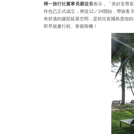
樺一旅行社董事長嚴從音
表示，「美好至尊富
作也已正式成立，將從12／24開始，帶旅客
有舒適的腿部延展空間，是前往富國島度假的
即早規畫行程、掌握商機！