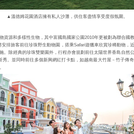
▲溫德姆花園酒店擁有私人沙灘，供住客盡情享受度假氛圍。
物資源和多樣性生物，其中富國島國家公園2010年更被劃為聯合國
安排旅客前往珍珠野生動物園，搭乘Safari遊獵車欣賞珍稀動物
施。除經典的珍珠雙樂園外，行程亦會規劃前往太陽世界香島自然
斯秀。並同時前往多個新興網紅打卡點，如越南最大竹屋－竹子傳
。