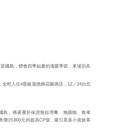
－富國島，體會四季如夏的溫暖季節，來場別具
程入住4星級溫德姆花園酒店，12／24台北
富國島」將著重於保證無自理餐、無購物、無車
19,800元的超高CP值，吸引眾多小資旅客