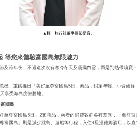
▲樺一旅行社董事長嚴從音。
元起 等您來體驗富國島無限魅力
節及跨年夜，不過這次沒有寒冷冬天及靄靄白雪，而是到熱帶瑰寶
包機，重磅推出「美好至尊富國島5日」商品，鎖定年輕、小資族群，全
天天享受海島度假勝地。
往富國島
好至尊富國島5日」2支商品，兩者的消費客群各有差異，「至尊
富國島」則是減少跳島、遊船等行程，入住4星溫德姆酒店，以直售價