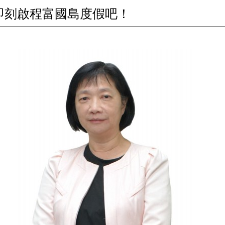
 即刻啟程富國島度假吧！