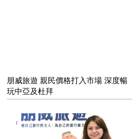
朋威旅遊 親民價格打入市場 深度暢
玩中亞及杜拜