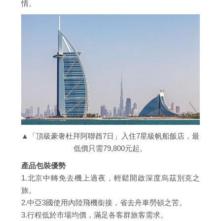
情。
▲「頂級豪奢杜拜阿聯酋7日」入住7星級帆船飯店，最
低價只需79,800元起。
產品包裝優勢
1.北京中轉免去機上過夜，輕鬆開啟深度烏茲別克之
旅。
2.中亞3國使用內陸飛機銜接，省去舟車勞頓之苦。
3.行程低於市場均價，滿足各客群旅客需求。