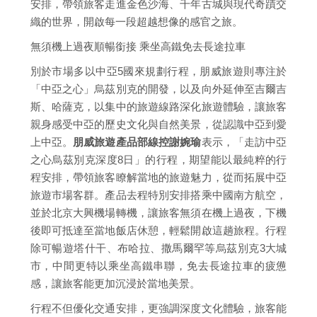
安排，帶領旅客走進金色沙海、千年古城與現代奇蹟交
織的世界，開啟每一段超越想像的感官之旅。
無須機上過夜順暢銜接 乘坐高鐵免去長途拉車
別於市場多以中亞5國來規劃行程，朋威旅遊則專注於
「中亞之心」烏茲別克的開發，以及向外延伸至吉爾吉
斯、哈薩克，以集中的旅遊線路深化旅遊體驗，讓旅客
親身感受中亞的歷史文化與自然美景，從認識中亞到愛
上中亞。
朋威旅遊產品部線控謝婉瑜
表示，「走訪中亞
之心烏茲別克深度8日」的行程，期望能以最純粹的行
程安排，帶領旅客瞭解當地的旅遊魅力，從而拓展中亞
旅遊市場客群。產品去程特別安排搭乘中國南方航空，
並於北京大興機場轉機，讓旅客無須在機上過夜，下機
後即可抵達至當地飯店休憩，輕鬆開啟這趟旅程。行程
除可暢遊塔什干、布哈拉、撒馬爾罕等烏茲別克3大城
市，中間更特以乘坐高鐵串聯，免去長途拉車的疲憊
感，讓旅客能更加沉浸於當地美景。
行程不但優化交通安排，更強調深度文化體驗，旅客能