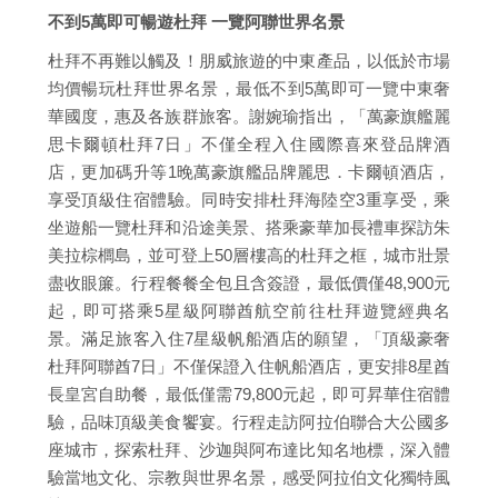
不到5萬即可暢遊杜拜 一覽阿聯世界名景
杜拜不再難以觸及！朋威旅遊的中東產品，以低於市場
均價暢玩杜拜世界名景，最低不到5萬即可一覽中東奢
華國度，惠及各族群旅客。謝婉瑜指出，「萬豪旗艦麗
思卡爾頓杜拜7日」不僅全程入住國際喜來登品牌酒
店，更加碼升等1晚萬豪旗艦品牌麗思．卡爾頓酒店，
享受頂級住宿體驗。同時安排杜拜海陸空3重享受，乘
坐遊船一覽杜拜和沿途美景、搭乘豪華加長禮車探訪朱
美拉棕櫚島，並可登上50層樓高的杜拜之框，城市壯景
盡收眼簾。行程餐餐全包且含簽證，最低價僅48,900元
起，即可搭乘5星級阿聯酋航空前往杜拜遊覽經典名
景。滿足旅客入住7星級帆船酒店的願望，「頂級豪奢
杜拜阿聯酋7日」不僅保證入住帆船酒店，更安排8星酋
長皇宮自助餐，最低僅需79,800元起，即可昇華住宿體
驗，品味頂級美食饗宴。行程走訪阿拉伯聯合大公國多
座城市，探索杜拜、沙迦與阿布達比知名地標，深入體
驗當地文化、宗教與世界名景，感受阿拉伯文化獨特風