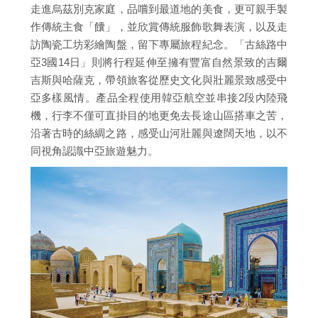
走進烏茲別克家庭，品嚐到最道地的美食，更可親手製
作傳統主食「饢」，並欣賞傳統服飾歌舞表演，以及走
訪陶瓷工坊彩繪陶盤，留下專屬旅程紀念。「古絲路中
亞3國14日」則將行程延伸至擁有豐富自然景致的吉爾
吉斯與哈薩克，帶領旅客從歷史文化與壯麗景致感受中
亞多樣風情。產品全程使用韓亞航空並串接2段內陸飛
機，行李不僅可直掛目的地更免去長途山區搭車之苦，
沿著古時的絲綢之路，感受山河壯麗與遼闊天地，以不
同視角認識中亞旅遊魅力。