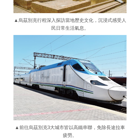
▲烏茲別克行程深入探訪當地歷史文化，沉浸式感受人
民日常生活氣息。
▲前往烏茲別克3大城市皆以高鐵串聯，免除長途拉車
疲勞。