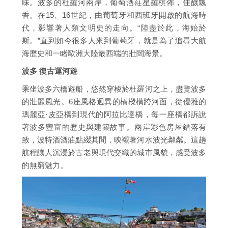
味。波多的杜羅河兩岸，葡萄酒莊星羅棋佈，佳釀飄
香。在15、16世紀，由葡萄牙和西班牙開啟的航海時
代，影響著人類文明史的走向。“陸盡於此，海始於
斯。”直到如今很多人來到葡萄牙，就是為了追尋大航
海歷史和一睹歐洲大陸最西端的壯闊海景。
波多 復古運河遊
乘坐波多六橋遊船，悠然穿梭於杜羅河之上，盡覽波多
的壯麗風光。6座風格迥異的橋樑橫跨河面，從優雅的
瑪麗亞·皮亞橋到現代的阿拉比達橋，每一座橋都訴說
著波多豐富的歷史與建築故事。兩岸彩色房屋錯落有
致，波特酒酒莊點綴其間，映襯著河水波光粼粼。這趟
航程讓人沉浸於古老與現代交織的城市風貌，感受波多
的無窮魅力。