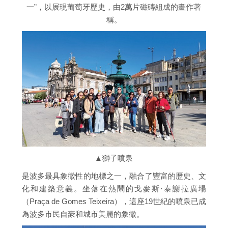
一”，以展現葡萄牙歷史，由2萬片磁磚組成的畫作著
稱。
▲獅子噴泉
是波多最具象徵性的地標之一，融合了豐富的歷史、文
化和建築意義。坐落在熱鬧的戈麥斯·泰謝拉廣場
（Praça de Gomes Teixeira），這座19世紀的噴泉已成
為波多市民自豪和城市美麗的象徵。