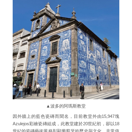
▲波多的阿瑪斯教堂
因外牆上的藍色瓷磚而聞名，目前教堂外由15,947塊
Azulejos彩繪瓷磚組成，此教堂建於20世紀初，卻以18
世紀的瓷磚藝術風格彰顯葡萄牙的歷史與文化，非常值