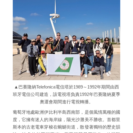
▲巴賽隆納Telefonica電信塔於1989～1992年期間由西
班牙電信公司建造，該電視塔負責1992年巴賽隆納夏季
奧運會期間進行電視轉播。
葡萄牙地處歐洲伊比利半島西南部，是個風情萬種的國
度，它擁有迷人的海岸線，陽光沙灘美不勝收。首都里
斯本的古老電車穿梭在蜿蜒街道，散發著獨特的歷史韻