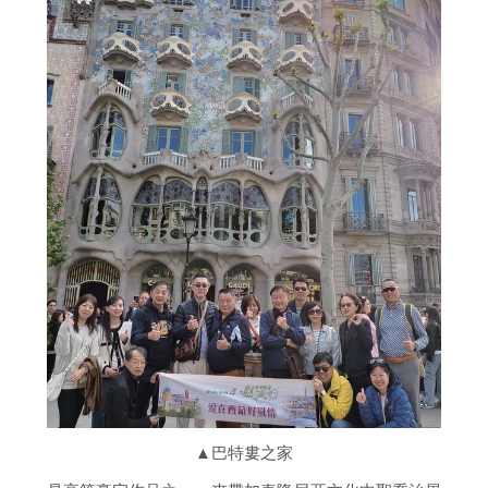
▲巴特婁之家