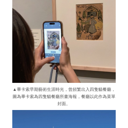
▲畢卡索早期藝術生涯時光，曾頻繁出入四隻貓餐廳，
圖為畢卡索為四隻貓餐廳所畫海報，餐廳以此作為菜單
封面。