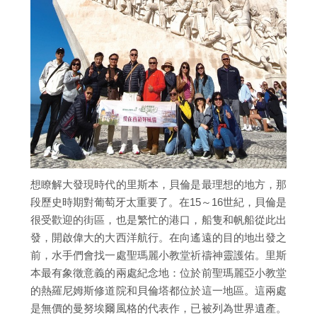
想瞭解大發現時代的里斯本，貝倫是最理想的地方，那
段歷史時期對葡萄牙太重要了。在15～16世紀，貝倫是
很受歡迎的街區，也是繁忙的港口，船隻和帆船從此出
發，開啟偉大的大西洋航行。在向遙遠的目的地出發之
前，水手們會找一處聖瑪麗小教堂祈禱神靈護佑。里斯
本最有象徵意義的兩處紀念地：位於前聖瑪麗亞小教堂
的熱羅尼姆斯修道院和貝倫塔都位於這一地區。這兩處
是無價的曼努埃爾風格的代表作，已被列為世界遺產。