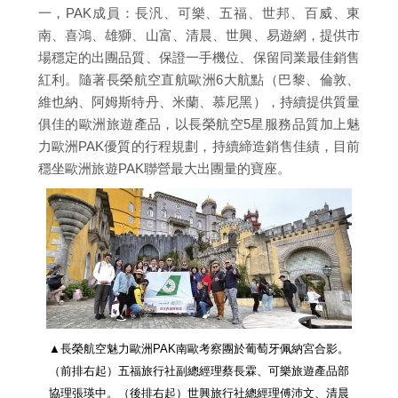
一，PAK成員：長汎、可樂、五福、世邦、百威、東
南、喜鴻、雄獅、山富、清晨、世興、易遊網，提供市
場穩定的出團品質、保證一手機位、保留同業最佳銷售
紅利。隨著長榮航空直航歐洲6大航點（巴黎、倫敦、
維也納、阿姆斯特丹、米蘭、慕尼黑），持續提供質量
俱佳的歐洲旅遊產品，以長榮航空5星服務品質加上魅
力歐洲PAK優質的行程規劃，持續締造銷售佳績，目前
穩坐歐洲旅遊PAK聯營最大出團量的寶座。
▲長榮航空魅力歐洲PAK南歐考察團於葡萄牙佩納宮合影。
（前排右起）五福旅行社副總經理蔡長霖、可樂旅遊產品部
協理張瑛中。（後排右起）世興旅行社總經理傅沛文、清晨