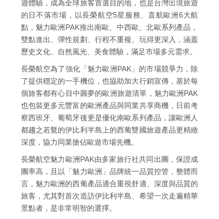
遊體驗，成為全球旅客首選目的地，也是台灣出境旅遊
的日不落市場，以長榮航空5星服務、直航歐洲6大航
點，魅力歐洲PAK推出南歐、中西歐、北歐系列產品，
雙點進出、彈性規劃、行程不重複、玩得更深入，涵蓋
歷史文化、自然風光、美食體驗，滿足市場多元需求。
長榮航空為了強化「魅力歐洲PAK」的市場競爭力，除
了提供穩定的一手機位，也協助加大行銷宣傳，基於每
個旅客都有心目中圓夢的歐洲旅遊清單，魅力歐洲PAK
也包裝更多元豐富的歐洲產品與同業共享商機，日前考
察西班牙、葡萄牙後更是優化南歐系列產品，讓歐洲人
都趨之若鶩的伊比利半島上的西葡雙國旅遊產品更精緻
深度，協力同業搶佔歐遊市場先機。
長榮航空魅力歐洲PAK由多家旅行社共同出團，保證成
團率高，且以「魅力歐洲」品牌統一品質控管，整體而
言，魅力歐洲的西葡產品適合重視舒適、深度與品質的
旅客，尤其對首次造訪伊比利半島、希望一次走遍精華
景點者，是非常明智的選擇。