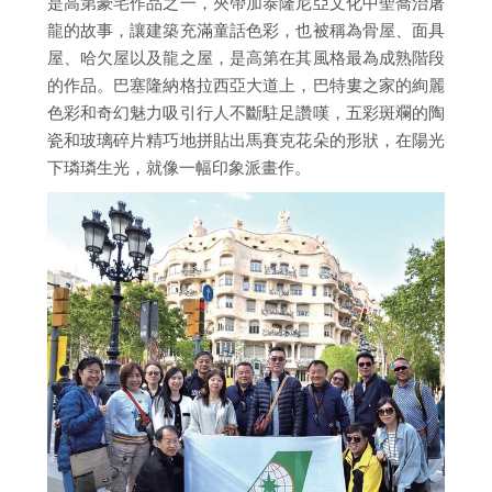
是高第豪宅作品之一，夾帶加泰隆尼亞文化中聖喬治屠
龍的故事，讓建築充滿童話色彩，也被稱為骨屋、面具
屋、哈欠屋以及龍之屋，是高第在其風格最為成熟階段
的作品。巴塞隆納格拉西亞大道上，巴特婁之家的絢麗
色彩和奇幻魅力吸引行人不斷駐足讚嘆，五彩斑斕的陶
瓷和玻璃碎片精巧地拼貼出馬賽克花朵的形狀，在陽光
下璘璘生光，就像一幅印象派畫作。