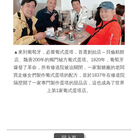
▲來到葡萄牙，必嘗葡式蛋塔，首選創始店～貝倫糕餅
店、飄香200年的獨門秘方葡式蛋塔。1820年，葡萄牙
爆發了革命，所有修道院被迫關閉，一家製糖廠的老闆
買走修女們製作葡式蛋塔的配方，並於1837年在修道院
隔壁開了一家專門製作蛋塔的甜品店，這也成為了世界
上第1家葡式蛋塔店。
回上頁