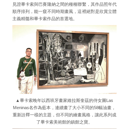
見證畢卡索與巴賽隆納之間的種種聯繫，其作品照年代
順序排列，能一窺不同時期畫風，這裡絕對是欣賞立體
主義精髓和畢卡索作品的首選地。
▲畢卡索晚年以西班牙畫家維拉斯奎茲的侍女圖Las
Meninas名作為藍本，連續畫了大小不同的58幅油畫，
重新詮釋一樣的主題，但不同的繪畫風格，讓此系列成
了畢卡索美術館的鎮館之寶。