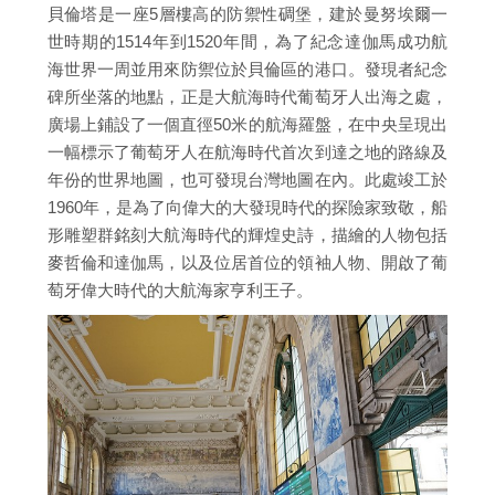
貝倫塔是一座5層樓高的防禦性碉堡，建於曼努埃爾一
世時期的1514年到1520年間，為了紀念達伽馬成功航
海世界一周並用來防禦位於貝倫區的港口。發現者紀念
碑所坐落的地點，正是大航海時代葡萄牙人出海之處，
廣場上鋪設了一個直徑50米的航海羅盤，在中央呈現出
一幅標示了葡萄牙人在航海時代首次到達之地的路線及
年份的世界地圖，也可發現台灣地圖在內。此處竣工於
1960年，是為了向偉大的大發現時代的探險家致敬，船
形雕塑群銘刻大航海時代的輝煌史詩，描繪的人物包括
麥哲倫和達伽馬，以及位居首位的領袖人物、開啟了葡
萄牙偉大時代的大航海家亨利王子。