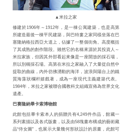
▲米拉之家
修建於1906年～1912年，是一棟公寓建築，也是高第
所建造最後一棟平民建築，與巴特婁之家同樣坐落在巴
塞隆納格拉西亞大道上，佔據了一整個街角。高度概括
了其成熟的創作階段。雖然它的名稱來源於其投資人～
米拉家族，但因其外部看起來像是一座開放的採石場，
所以別稱採石場。高第在米拉之家融入了大量從自然中
提取的曲線，內外彷彿湧動的海洋，波浪與陽台上的鐵
質海藻狀欄杆嬉戲著，成為一座現代主義建築代表。
1984年，米拉之家被聯合國教科文組織宣佈為世界文化
遺產。
巴賽隆納畢卡索博物館
此館包括畢卡索本人的捐贈共有4,249件作品，館藏一
系列素描以及各式版畫，以及由58塊畫布構成的藝術藏
品“侍女圖”，也展示大量幾何形狀設計的原畫，此館可