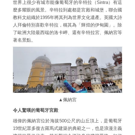
世界上很少有城市能像葡萄牙的辛特拉（Sintra）有這
麼多耀眼的風景。辛特拉到處都是宮殿和城堡，聯合國
教科文組織於1995年將其列為世界文化遺產。英國大詩
人拜倫特別喜歡辛特拉，稱其為「輝煌的伊甸園」。除
了歐洲大陸最西端的洛卡岬、還有辛特拉宮、佩納宮等
著名景點。
▲佩納宮
令人驚嘆的葡萄牙宮殿
雄偉的佩納宮位於海拔500公尺的山丘頂上，是葡萄牙
19世紀眾多復古羅馬式建築的典範之一，也是浪漫主義