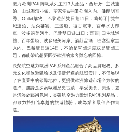
魅力歐洲PAK南歐系列主打3大產品：西班牙│主城連
泊、山城海濱小鎮、聖家堂&奎爾公園入內、佛朗明哥
秀、Outlet購物、巴黎遊船雙日遊11日；葡萄牙│雙主
城連泊、法朵饗宴、三遊船、復古電車、百年水力纜
車、波多絕美河岸、巴黎雙日遊11日；西葡│四主城巡
禮、百年蛋塔、波多絕美河岸、酒莊品酒、巴塞聖家堂
入內、巴黎雙日遊14日，不論是單國深度或是雙國主
題，都能帶給想要圓夢歐洲的旅客難忘的回憶。
長榮航空魅力歐洲PAK系列產品融合了高品質服務、多
元文化和旅遊體驗以及便捷舒適的航班安排，不僅展現
了在產業中的領導地位，更提供歐洲旅遊市場全方位的
選擇。無論是探索歐洲歷史古蹟、享受美食、美酒，還
是沉浸於藝術氛圍，長榮航空魅力歐洲PAK系列產品，
都致力於打造卓越的旅遊體驗，成為業者最佳合作首
選。