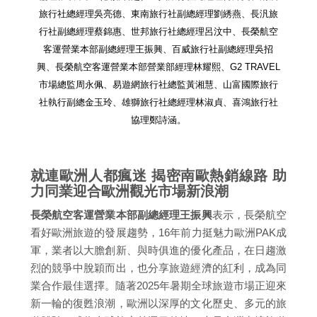
旅行社總經理吳亮德、東南旅行社副總經理劉綉燕、長汎旅
行社副總經理蔡錦惠、世邦旅行社總經理呂汶中、長榮航空
客運營業本部副總經理王振興、百威旅行社副總經理吳招
興、長榮航空客運營業本部營業部經理林耀熙、G2 TRAVEL
市場總監周永佩、易遊網旅行社總監黃湘慧、山富國際旅行
社執行副總金玉玲、雄獅旅行社總經理林淑貞、喜鴻旅行社
協理鄭詩涵。
就連歐洲人都瘋迷 揭密南歐熱銷線路 助
力同業迎合歐洲觀光市場新浪潮
長榮航空客運營業本部副總經理王振興
表示，長榮航空
看好歐洲旅遊的發展趨勢，16年前力挺魅力歐洲PAK成
軍，業者以大膽創新、與時俱進的優化產品，在日趨激
烈的競爭中脫穎而出，也分享旅遊經濟的紅利，成為同
業合作最佳選擇。隨著2025年暑期全球旅遊市場正迎來
新一輪的復甦浪潮，歐洲以深厚的文化歷史、多元的旅