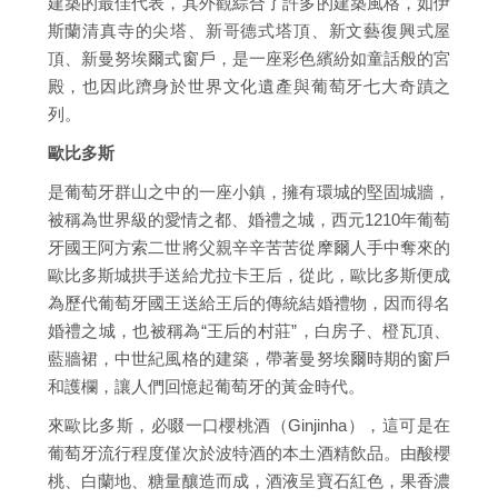
建築的最佳代表，其外觀綜合了許多的建築風格，如伊
斯蘭清真寺的尖塔、新哥德式塔頂、新文藝復興式屋
頂、新曼努埃爾式窗戶，是一座彩色繽紛如童話般的宮
殿，也因此躋身於世界文化遺產與葡萄牙七大奇蹟之
列。
歐比多斯
是葡萄牙群山之中的一座小鎮，擁有環城的堅固城牆，
被稱為世界級的愛情之都、婚禮之城，西元1210年葡萄
牙國王阿方索二世將父親辛辛苦苦從摩爾人手中奪來的
歐比多斯城拱手送給尤拉卡王后，從此，歐比多斯便成
為歷代葡萄牙國王送給王后的傳統結婚禮物，因而得名
婚禮之城，也被稱為“王后的村莊”，白房子、橙瓦頂、
藍牆裙，中世紀風格的建築，帶著曼努埃爾時期的窗戶
和護欄，讓人們回憶起葡萄牙的黃金時代。
來歐比多斯，必啜一口櫻桃酒（Ginjinha），這可是在
葡萄牙流行程度僅次於波特酒的本土酒精飲品。由酸櫻
桃、白蘭地、糖量釀造而成，酒液呈寶石紅色，果香濃