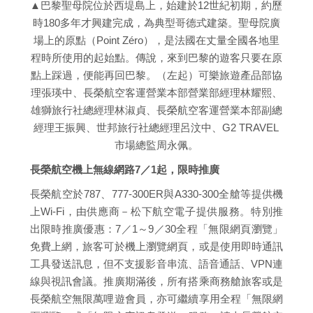
▲巴黎聖母院位於西堤島上，始建於12世紀初期，約歷
時180多年才興建完成，為典型哥德式建築。聖母院廣
場上的原點（Point Zéro），是法國在丈量全國各地里
程時所使用的起始點。傳說，來到巴黎的遊客只要在原
點上踩過，便能再回巴黎。（左起）可樂旅遊產品部協
理張瑛中、長榮航空客運營業本部營業部經理林耀熙、
雄獅旅行社總經理林淑貞、長榮航空客運營業本部副總
經理王振興、世邦旅行社總經理呂汶中、G2 TRAVEL
市場總監周永佩。
長榮航空機上無線網路7／1起，限時推廣
長榮航空於787、777-300ER與A330-300全艙等提供機
上Wi-Fi，由供應商－松下航空電子提供服務。特別推
出限時推廣優惠：7／1～9／30全程「無限網頁瀏覽」
免費上網，旅客可於機上瀏覽網頁，或是使用即時通訊
工具發送訊息，但不支援影音串流、語音通話、VPN連
線與視訊會議。推廣期滿後，所有搭乘商務艙旅客或是
長榮航空無限萬哩遊會員，亦可繼續享用全程「無限網