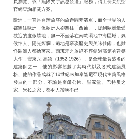
頁瀏覽」或「無限文字訊息發送」服務，請上長榮航空
官網查詢相關方案。
歐洲，一直是台灣旅客的旅遊圓夢清單，而全世界的人
都嚮往歐洲，但歐洲人卻嚮往「西葡」，提到歐洲最受
歡迎的度假勝地，無一不坐落在南歐環地中海區域，氣
候怡人、陽光燦爛，遍地是璀璨歷史與美味佳餚，也難
怪歐洲人都搶著來。西班牙之旅絕不容錯過高第的建築
大作，安東尼·高第（1852-1926），是全球最負盛名的
建築師之一，他的影響超越了其時代以及各式建築風
格。他的作品成就了19世紀末加泰隆尼亞現代主義風格
發展的一部分，不論是奎爾公園、聖家堂、巴特婁之
家、米拉之家，都令人讚嘆不已。