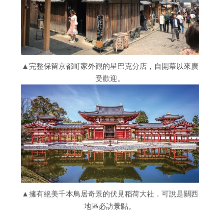
▲完整保留京都町家外觀的星巴克分店，自開幕以來廣
受歡迎。
▲擁有絕美千本鳥居奇景的伏見稻荷大社，可說是關西
地區必訪景點。