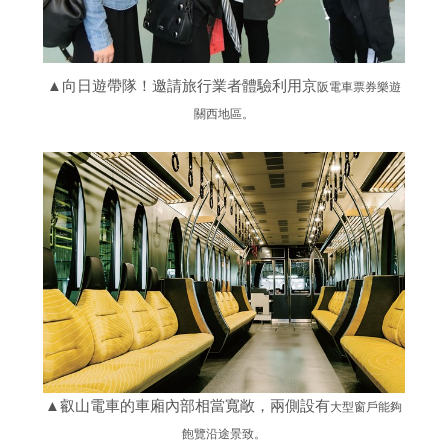
▲向日遊帶隊！邀請旅行業者體驗利用京
阪電車票券樂遊
關西地區。
▲叡山電車的車廂內部相當寬敞，兩側設有
大型窗戶能夠
飽覽沿途景致。