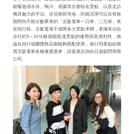
鬆暢遊清水寺、鴨川、祇園等京都知名景點，以及走訪
獨具魅力的宇治、伏見稻荷等地，則能活用可以在有效
期間內不限次數乘車的「京阪電車一日券、二日券」來
安排行程。京阪電車不僅將各大景點串聯，更擁有出站
步行約5～10分鐘就能抵達景點的優勢與高便利性，無
論自由行或團體商品都能夠搭配使用，旅行同業如欲購
買京阪電車各種優惠票券，請直接洽詢向日遊顧問有限
公司。