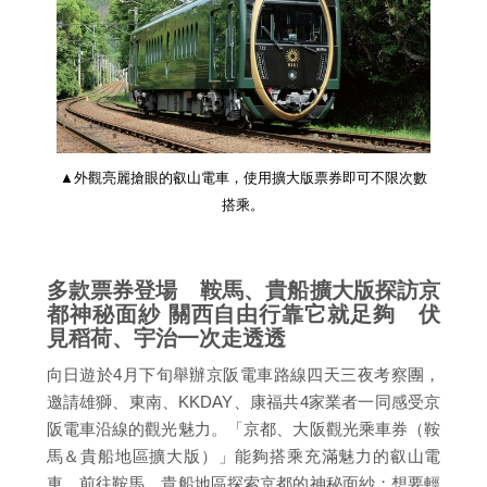
▲外觀亮麗搶眼的叡山電車，使用擴大版票券即可不限次數
搭乘。
多款票券登場 鞍馬、貴船擴大版探訪京
都神秘面紗 關西自由行靠它就足夠 伏
見稻荷、宇治一次走透透
向日遊於4月下旬舉辦京阪電車路線四天三夜考察團，
邀請雄獅、東南、KKDAY、康福共4家業者一同感受京
阪電車沿線的觀光魅力。「京都、大阪觀光乘車券（鞍
馬＆貴船地區擴大版）」能夠搭乘充滿魅力的叡山電
車，前往鞍馬、貴船地區探索京都的神秘面紗；想要輕