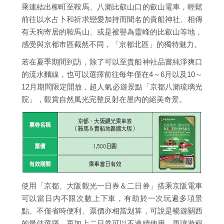
乘連結出柳町至鞍馬、八瀨比叡山口的叡山電車，輕鬆
前往以水占卜和祈求戀愛加持而聞名的貴船神社、相傳
有天狗寄居的鞍馬山、或是被譽為靈峰的比叡山等地，
感受與京都市區截然不同，「京都北區」的獨特魅力。
若在夏季期間到訪，除了可以至貴船神社品嘗純淨爽口
的流水麵線，也可以選擇前往每年僅在4～6月以及10～
12月期間限定開放，超人氣必遊景點「京都八瀨琉璃光
院」，觀賞自然風光完整反射在屋內的絕美奇景。
使用「京都、大阪觀光一日券＆二日券」搭乘京阪電車
可以當日內不限次數上下車，有助於一次玩遍多項景
點。不僅省時便利、票價亦相當划算，可說是暢遊關西
的最佳選擇。再加上二日券可以不連續使用，更讓遊程