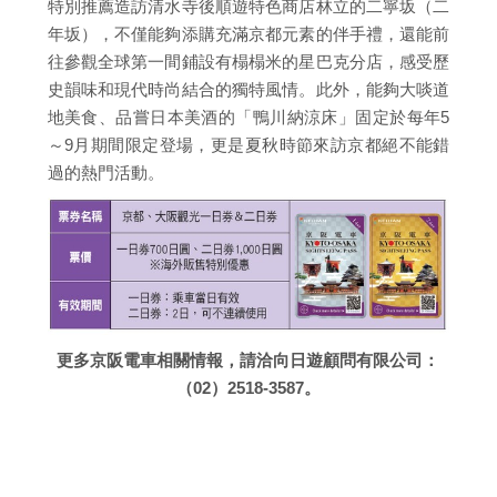
特別推薦造訪清水寺後順遊特色商店林立的二寧坂（二
年坂），不僅能夠添購充滿京都元素的伴手禮，還能前
往參觀全球第一間鋪設有榻榻米的星巴克分店，感受歷
史韻味和現代時尚結合的獨特風情。此外，能夠大啖道
地美食、品嘗日本美酒的「鴨川納涼床」固定於每年5
～9月期間限定登場，更是夏秋時節來訪京都絕不能錯
過的熱門活動。
更多京阪電車相關情報，請洽向日遊顧問有限公司：
（02）2518-3587。