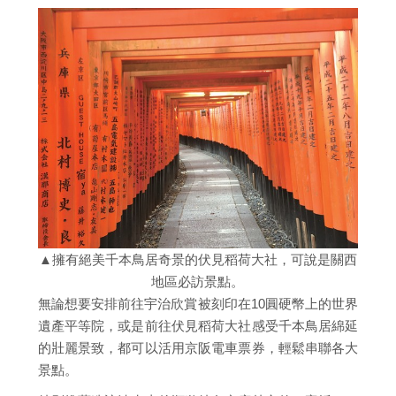
▲擁有絕美千本鳥居奇景的伏見稻荷大社，可說是關西
地區必訪景點。
無論想要安排前往宇治欣賞被刻印在10圓硬幣上的世界
遺產平等院，或是前往伏見稻荷大社感受千本鳥居綿延
的壯麗景致，都可以活用京阪電車票券，輕鬆串聯各大
景點。