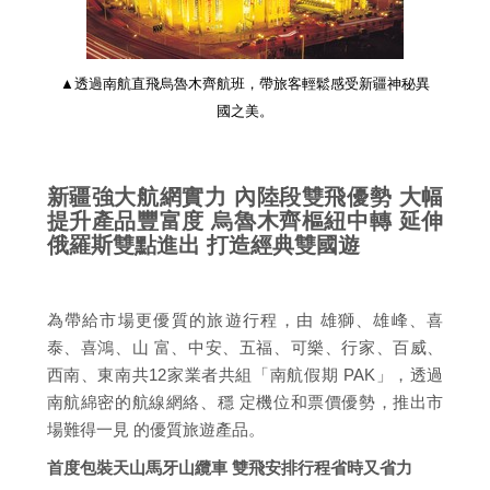
▲透過南航直飛烏魯木齊航班，帶旅客輕鬆感受新疆神秘異
國之美。
新疆強大航網實力 內陸段雙飛優勢 大幅
提升產品豐富度 烏魯木齊樞紐中轉 延伸
俄羅斯雙點進出 打造經典雙國遊
為帶給市場更優質的旅遊行程，由 雄獅、雄峰、喜
泰、喜鴻、山 富、中安、五福、可樂、行家、百威、
西南、東南共12家業者共組「南航假期 PAK」，透過
南航綿密的航線網絡、穩 定機位和票價優勢，推出市
場難得一見 的優質旅遊產品。
首度包裝天山馬牙山纜車 雙飛安排行程省時又省力