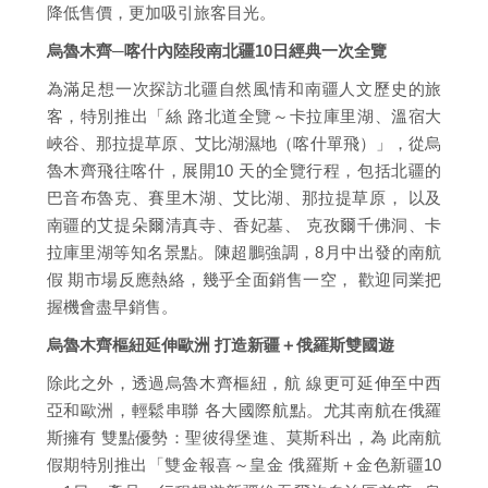
降低售價，更加吸引旅客目光。
烏魯木齊─喀什內陸段南北疆10日經典一次全覽
為滿足想一次探訪北疆自然風情和南疆人文歷史的旅
客，特別推出「絲 路北道全覽～卡拉庫里湖、溫宿大
峽谷、那拉提草原、艾比湖濕地（喀什單飛）」，從烏
魯木齊飛往喀什，展開10 天的全覽行程，包括北疆的
巴音布魯克、賽里木湖、艾比湖、那拉提草原， 以及
南疆的艾提朵爾清真寺、香妃墓、 克孜爾千佛洞、卡
拉庫里湖等知名景點。陳超鵬強調，8月中出發的南航
假 期市場反應熱絡，幾乎全面銷售一空， 歡迎同業把
握機會盡早銷售。
烏魯木齊樞紐延伸歐洲 打造新疆＋俄羅斯雙國遊
除此之外，透過烏魯木齊樞紐，航 線更可延伸至中西
亞和歐洲，輕鬆串聯 各大國際航點。尤其南航在俄羅
斯擁有 雙點優勢：聖彼得堡進、莫斯科出，為 此南航
假期特別推出「雙金報喜～皇金 俄羅斯＋金色新疆10