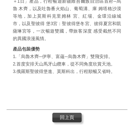
＋1日」產品，行程暢遊新疆維吾爾族自治區首府─烏
魯 木齊，以及吐魯番火焰山、葡萄溝、庫 姆塔格沙漠
等地，加上莫斯科克里姆林 宮、紅場、金環沿線城
市，以及聖彼得 堡3宮：聖彼得堡冬宮、彼得夏宮和凱
薩琳宮等，一次暢遊雙國，帶旅客深度 感受截然不同
的異國浪漫風情。
產品包裝優勢
1.「烏魯木齊─伊寧、富蘊─烏魯木齊」雙飛安排。
2.首度安排天山馬牙山纜車，從不同角度欣賞天池。
3.俄羅斯聖彼得堡進、莫斯科出，行程順暢又省時。
回上頁