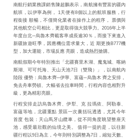
南航行銷業務課銷售陳超鵬表示，南航擁有豐富的疆內
航班，以伊寧為例， 1天便有8個以上的航班服務，行
程銜接 順暢，不僅簡化業者在操作上的程序， 票價與
其他航空公司相比，更是取得強大競爭力。2016年上半
年度台北─烏魯木齊載客率成長逾30％，而接下來進入
新疆旅遊旺季，因應機位需求量大，近 期更換B777機
型，加大運能，市場反應 亮眼，造成熱烈搶購。
南航假期今年特別推出「北疆賽里木湖、魔鬼城、喀納
斯湖、可可托海、天山天池7日（雙飛）」，以南航內
陸段 優勢：烏魯木齊─伊寧、富蘊─烏魯木 齊之安排，
免去舟車勞頓、大幅省去拉車時間，行程內容也相對升
級，更為精彩亮眼。
行程安排走訪烏魯木齊、伊犁、克 拉瑪依、阿勒泰、
富蘊等地，北疆重點 景區一次囊括玩透透，尤其今年
首度 包裝：天山馬牙山纜車，從不同角度眺望整座天
池，感受最壯觀的仙境之美。 值得一提的是，以往新
疆行程以9日為主，今年則特別調整為7日，縮短天數、