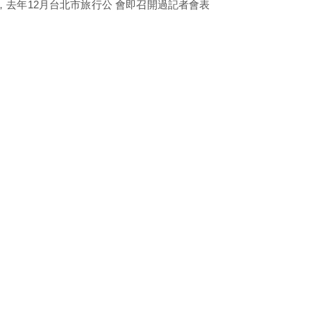
去年12月台北市旅行公 會即召開過記者會表
。