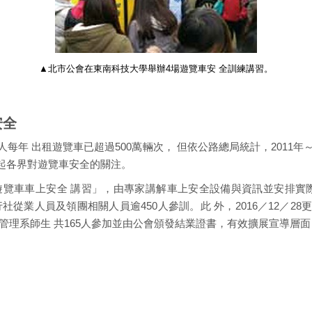
▲北市公會在東南科技大學舉辦4場遊覽車安 全訓練講習。
安全
年 出租遊覽車已超過500萬輛次， 但依公路總局統計，2011年～ 2
引 起各界對遊覽車安全的關注。
覽車車上安全 講習」，由專家講解車上安全設備與資訊並安排實
旅行社從業人員及領團相關人員逾450人參訓。此 外，2016／12／
理系師生 共165人參加並由公會頒發結業證書，有效擴展宣導層面