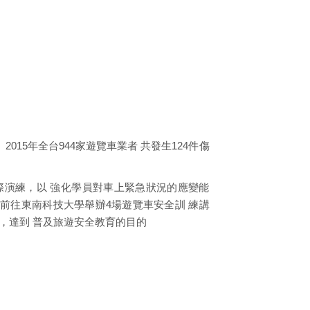
015年全台944家遊覽車業者 共發生124件傷
際演練，以 強化學員對車上緊急狀況的應變能
28更前往東南科技大學舉辦4場遊覽車安全訓 練講
，達到 普及旅遊安全教育的目的