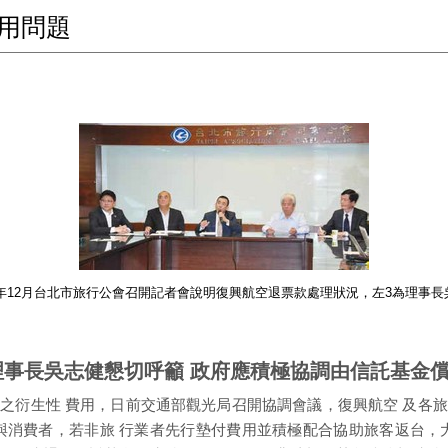
用問題
16年12月台北市旅行公會召開記者會說明復興航空退票款處理狀況，左3為理事長
理事長吳志健懇切呼籲 政府應積極協調由信託基金償
之衍生性 費用，日前交通部觀光局召開協調會議，復興航空 及各
與消費者，若非旅 行業者先行墊付費用並積極配合協助旅客返台，