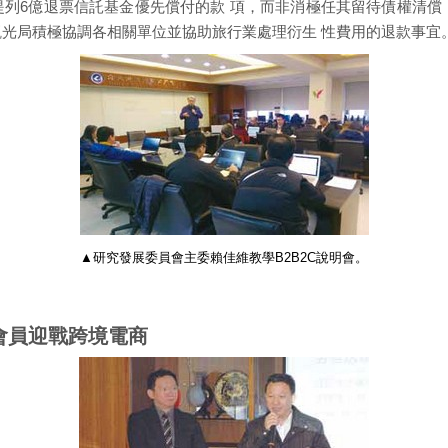
提列6億退票信託基金優先償付的款 項，而非消極任其留待債權清償，
觀光局積極協調各相關單位並協助旅行業處理衍生 性費用的退款事宜
▲研究發展委員會主委賴佳維教學B2B2C說明會。
助會員迎戰跨境電商