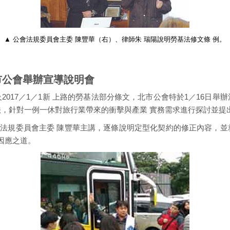
▲ 公會法規委員會主委 陳豐華（右）、律師朱 瑞陽說明勞基法修文條 例。
市公會舉辦宣導說明會
以及2017／1／1新 上路的勞基法部分條文，北市公會特於1／16日
法，針對一例一休對旅行業帶來的衝擊與產業 實務需求進行探討並提
法規委員會主委 陳豐華主講，逐條說明定型化契約的修正內容，並
因應之道。