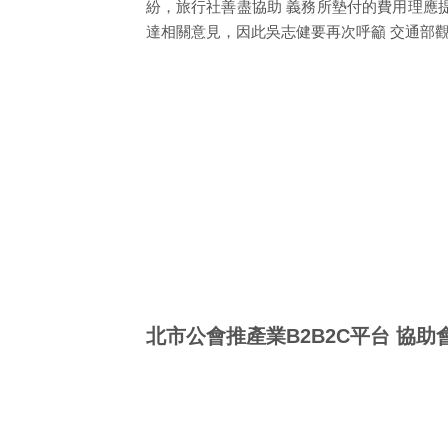
紛，旅行社善盡協助 義務所墊付的費用理應
達相關意見，因此吳志健要再次呼籲 交通部
北市公會推產業B2B2C平台 協