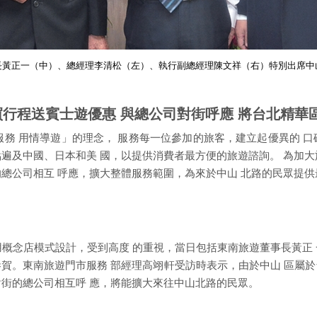
長黃正一（中）、總經理李清松（左）、執行副總經理陳文祥（右）特別出席中
買行程送賓士遊優惠 與總公司對街呼應 將台北精華
心服務 用情導遊」的理念， 服務每一位參加的旅客，建立起優異的 
遍及中國、日本和美 國，以提供消費者最方便的旅遊諮詢。 為加大
總公司相互 呼應，擴大整體服務範圍，為來於中山 北路的民眾提供
用概念店模式設計，受到高度 的重視，當日包括東南旅遊董事長黃正
恭賀。東南旅遊門市服務 部經理高翊軒受訪時表示，由於中山 區屬於
對街的總公司相互呼 應，將能擴大來往中山北路的民眾。