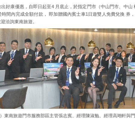
推出好康優惠，自即日起至4 月底止，於指定門市（中山門市、中山 
時間內完成全額付款， 即加贈國內賓士車1日遊雙人免費兌換 券，
歡迎洽詢東南旅遊。
）東南旅遊門市服務部區主管張志賓、經理陳淑勉、經理高翊軒與