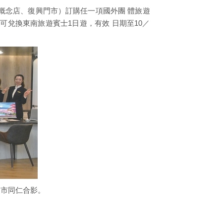
概念店、復興門市）訂購任一項國外團 體旅遊
可兌換東南旅遊賓士1日遊，有效 日期至10／
門市同仁合影。