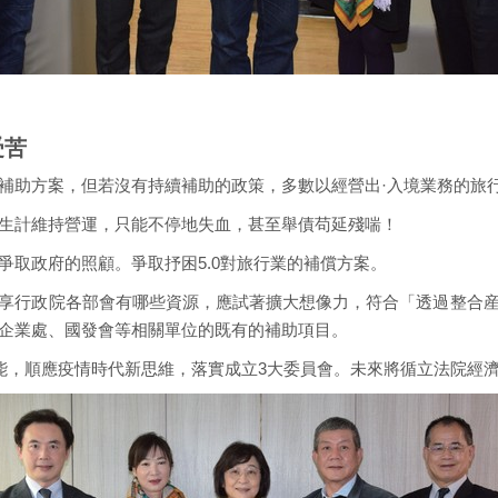
受苦
補助方案，但若沒有持續補助的政策，多數以經營出·入境業務的旅
生計維持營運，只能不停地失血，甚至舉債苟延殘喘！
爭取政府的照顧。爭取抒困5.0對旅行業的補償方案。
享行政院各部會有哪些資源，應試著擴大想像力，符合「透過整合
企業處、國發會等相關單位的既有的補助項目。
功能，順應疫情時代新思維，落實成立3大委員會。未來將循立法院經