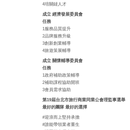
4培關鐽人才
成立 經濟發展委員會
任務
1服務品質提升
2品牌服務升級
3創新創業輔導
4旅遊策展輔導
成立 關懷輔導委員會
任務
1政府補助政策輔導
2補助課程協助開班
3會員需求協助
第19屆台北市旅行商業同業公會理監事選舉
最好的團隊 最好的選擇
#迎浪而上堅持承擔
#誰能帶領業者重生