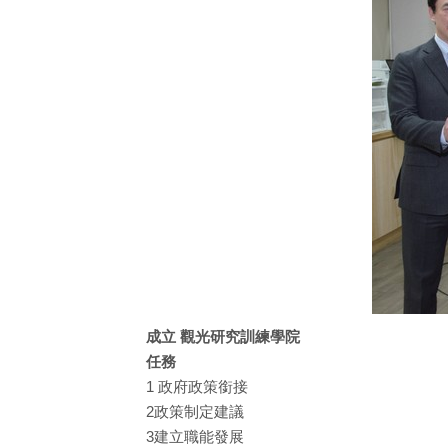
成立 觀光研究訓練學院
任務
1 政府政策銜接
2政策制定建議
3建立職能發展