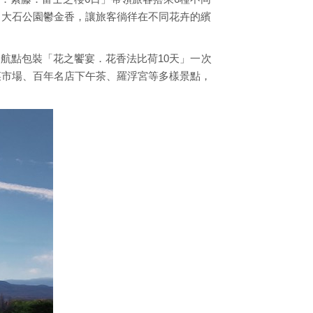
、大石公園鬱金香，讓旅客徜徉在不同花卉的繽
航點包裝「花之饗宴．花香法比荷10天」一次
菜市場、百年名店下午茶、羅浮宮等多樣景點，