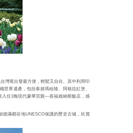
或台灣尾出發最方便，輕鬆又自在。其中利用印
組織世界遺產，包括泰姬瑪哈陵、阿格拉紅堡、
排入住1晚現代豪華宮殿—喜福維納斯飯店，感
德滿都谷地UNESCO保護的歷史古城，欣賞