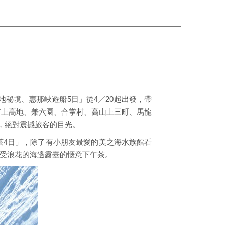
秘境、惠那峽遊船5日」從4╱20起出發，帶
有上高地、兼六園、合掌村、高山上三町、馬龍
，絕對震撼旅客的目光。
茶4日」，除了有小朋友最愛的美之海水族館看
感受浪花的海邊露臺的愜意下午茶。