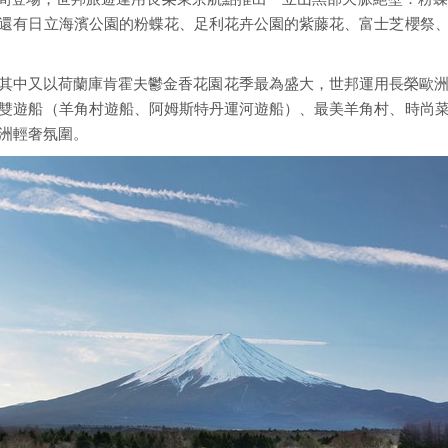
還有日立海濱公園的粉蝶花、足利花卉公園的紫藤花、富士芝櫻祭
其中又以荷蘭庫肯霍夫鬱金香花園花季最為盛大，世邦運用長榮歐洲
雙遊船（羊角村遊船、阿姆斯特丹運河遊船）、最美羊角村、時尚
洲輕奢氛圍。