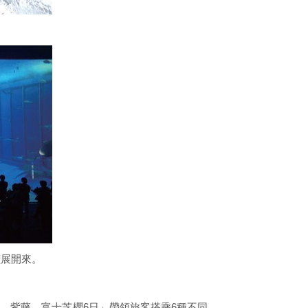
擴展開來。
蝶．紫藤．富士芝櫻6日」帶領旅客搭乘6種不同