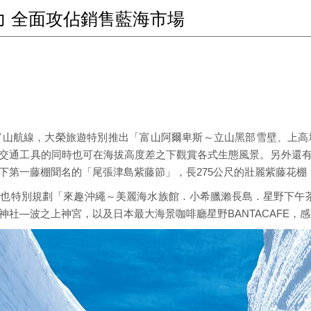
力 全面攻佔銷售藍海市場
飛富山航線，大榮旅遊特別推出「富山阿爾卑斯～立山黑部雪壁、上高地
交通工具的同時也可在海拔高度差之下觀賞各式生態風景。另外還
下第一藤棚聞名的「尾張津島紫藤節」，長275公尺的壯麗紫藤花棚
也特別規劃「來趣沖繩～美麗海水族館．小希臘瀨長島．星野下午
社—波之上神宮，以及日本最大海景咖啡廳星野BANTACAFE，