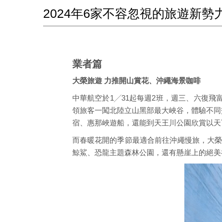
2024年6家不容忽視的旅遊新勢
業者篇
大榮旅遊 力推開山賞花、沖繩海景咖啡
中華航空於1╱31起每週2班，週三、六復
領旅客一闖北陸立山黑部最大峽谷，體驗不同
宿、惠那峽遊船，還能到天王川公園欣賞以天
而春暖花開的季節最適合前往沖繩慢旅，大榮
鯨鯊、恐龍主題森林公園，還有懸崖上的絕美神