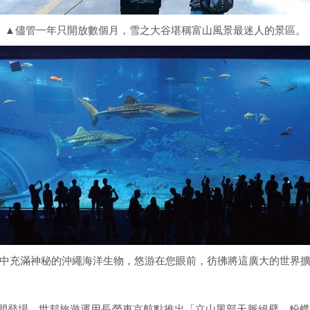
▲儘管一年只開放數個月，雪之大谷堪稱富山風景最迷人的景區。
中充滿神秘的沖繩海洋生物，悠游在您眼前，彷彿將這廣大的世界
30期間登場，世邦旅遊運用長榮東京航點推出「立山黑部天脈絕壁．粉