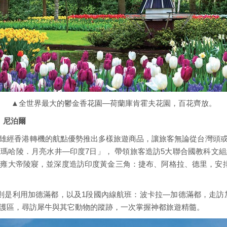
▲全世界最大的鬱金香花園—荷蘭庫肯霍夫花園，百花齊放。
、尼泊爾
雄經香港轉機的航點優勢推出多樣旅遊商品，讓旅客無論從台灣頭
瑪哈陵．月亮水井—印度7日」， 帶領旅客造訪5大聯合國教科文
雍大帝陵寢，並深度造訪印度黃金三角：捷布、阿格拉、德里，安
則是利用加德滿都，以及1段國內線航班：波卡拉—加德滿都，走訪加
護區，尋訪犀牛與其它動物的蹤跡，一次掌握神都旅遊精髓。