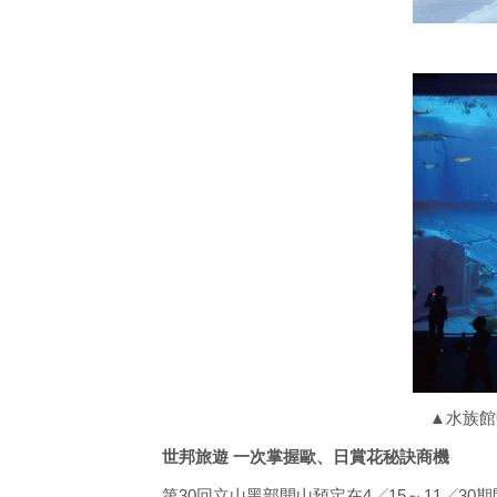
▲水族館
世邦旅遊 一次掌握歐、日賞花秘訣商機
第30回立山黑部開山預定在4╱15～11╱