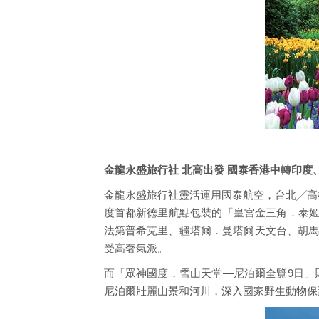
金龍永盛旅行社 北高出發 國泰香港中轉印度
金龍永盛旅行社靈活運用國泰航空，台北╱高
度首都新德里航點包裝的「皇宮金三角．泰姬
法第普希克里、疆塔爾．曼塔爾天文台、胡馬
受高奢氣派。
而「眾神國度．雪山天堂—尼泊爾全覽9日」
尼泊爾壯麗山景和河川，深入國家野生動物保