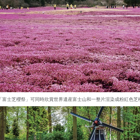
「富士芝櫻祭」可同時欣賞世界遺産富士山和一整片渲染成粉紅色芝