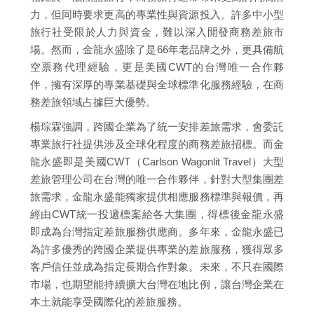
力，但同時要求更高的專業性與資源投入。許多中小型
旅行社受限於人力與資金，難以深入開發商務差旅市
場。然而，金龍永盛除了是66年老品牌之外，更具備航
空票務代理經驗，更是美國CWT的台灣唯一合作夥
伴，擁有深厚的專業基礎與全球標準化服務經驗，在商
務差旅領域占據巨大優勢。
楊琮霖強調，跨國企業為了統一安排差旅需求，會委託
專業旅行社提供涉及全球化程度的商務差旅招標。而金
龍永盛即是美國CWT（Carlson Wagonlit Travel）大型
差旅管理公司在台灣的唯一合作夥伴，針對大型集團差
旅需求，金龍永盛能獨家提供相應服務標準與報價，再
經由CWT統一投遞標案給各大集團，得標後金龍永盛
即成為台灣指定差旅服務供應商。多年來，金龍永盛已
為許多優秀的跨國企業提供專業的差旅服務，獲得眾多
客戶信任並成為指定長期合作對象。未來，不只在國際
市場，也期望能持續擴大台灣在地比例，讓台灣企業在
本土就能享受國際化的差旅服務。