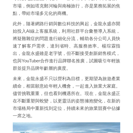
市場，例如塔克郵河輪與南極旅行，亦是業務拓展的焦
點，帶給市場多元化的商機。
此外，隨著網路行銷與數位科技的興起，金龍永盛亦開
始投入AI線上客服系統，利用社群平台彙整導入系統，
將疑難雜症的問題進行細化分流，輔助各分公司人員快
速了解客戶需求，達到省時、高服務效率。楊琮霖指
出，金龍永盛雖是老字號，但不斷接受創新銷售模式，
也與YouTuber合作進行品牌聯名推廣，試圖吸引年輕族
群並提升品牌年齡層的廣度。
未來，金龍永盛不只以營利為目標，更期望為旅遊產業
續命，相當願意給年輕人機會，一起進入旅業大家庭。
儘管挑戰重重，但也看到機遇所在。現在，金龍永盛正
在不斷重塑與蛻變，以更靈活的姿態擁抱變化，在新的
市場格局中重新找到定位，持續未來的旅業競賽中佔據
一席之地。