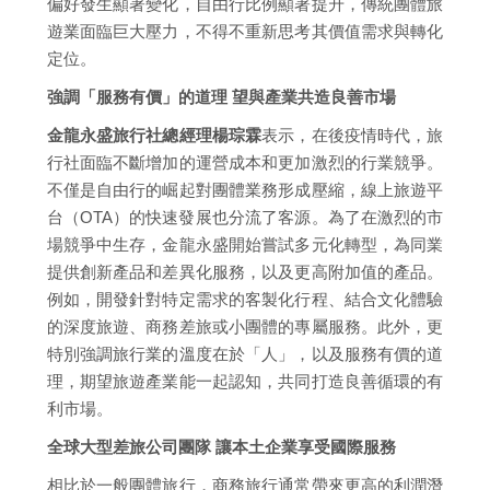
偏好發生顯著變化，自由行比例顯著提升，傳統團體旅
遊業面臨巨大壓力，不得不重新思考其價值需求與轉化
定位。
強調「服務有價」的道理 望與產業共造良善市場
金龍永盛旅行社總經理楊琮霖
表示，在後疫情時代，旅
行社面臨不斷增加的運營成本和更加激烈的行業競爭。
不僅是自由行的崛起對團體業務形成壓縮，線上旅遊平
台（OTA）的快速發展也分流了客源。為了在激烈的市
場競爭中生存，金龍永盛開始嘗試多元化轉型，為同業
提供創新產品和差異化服務，以及更高附加值的產品。
例如，開發針對特定需求的客製化行程、結合文化體驗
的深度旅遊、商務差旅或小團體的專屬服務。此外，更
特別強調旅行業的溫度在於「人」，以及服務有價的道
理，期望旅遊產業能一起認知，共同打造良善循環的有
利市場。
全球大型差旅公司團隊 讓本土企業享受國際服務
相比於一般團體旅行，商務旅行通常帶來更高的利潤潛