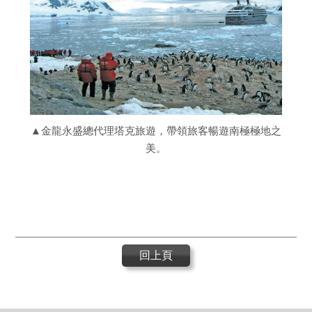
▲金龍永盛總代理塔克旅遊，帶領旅客暢遊南極極地之
美。
回上頁