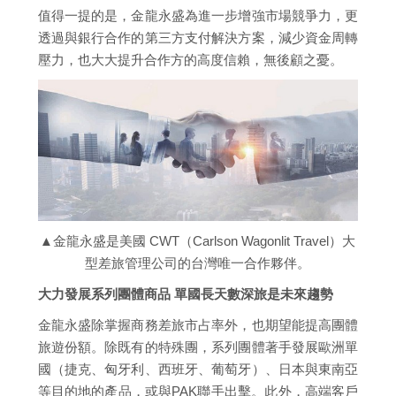
值得一提的是，金龍永盛為進一步增強市場競爭力，更
透過與銀行合作的第三方支付解決方案，減少資金周轉
壓力，也大大提升合作方的高度信賴，無後顧之憂。
▲金龍永盛是美國 CWT（Carlson Wagonlit Travel）大
型差旅管理公司的台灣唯一合作夥伴。
大力發展系列團體商品 單國長天數深旅是未來趨勢
金龍永盛除掌握商務差旅市占率外，也期望能提高團體
旅遊份額。除既有的特殊團，系列團體著手發展歐洲單
國（捷克、匈牙利、西班牙、葡萄牙）、日本與東南亞
等目的地的產品，或與PAK聯手出擊。此外，高端客戶