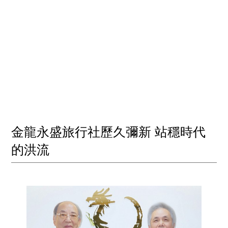
金龍永盛旅行社歷久彌新 站穩時代
的洪流