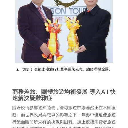
▲（左起）金龍永盛旅行社董事長朱光志、總經理楊琮霖。
商務差旅、團體旅遊均衡發展 導入A I 快
速解決疑難雜症
隨著疫情影響逐漸退去，全球旅遊市場雖然正在不斷復
甦。而世界政局與戰爭的影響之下，無形中也迫使旅遊
行業面臨前所未有的挑戰與困難。加上疫後消費者旅遊