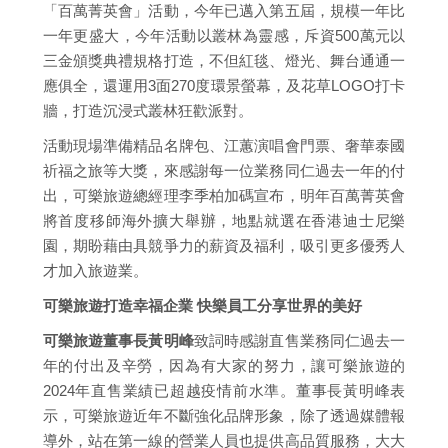
「百萬菁英會」活動，今年已邁入第五屆，規模一年比
一年更盛大，今年活動以叢林為靈感，斥資500萬元以
三金頒獎典禮規格打造，不但紅毯、燈光、舞台通通一
應俱全，還運用3面270度環景螢幕，及花草LOGO打卡
牆，打造沉浸式叢林狂歡派對。
活動現場準備精品名牌包、江蕙演唱會門票、奢華泰國
祈福之旅等大獎，來感謝每一位業務同仁過去一年的付
出，可樂旅遊總經理李季柏加碼宣布，明年百萬菁英會
將首度移師海外擴大舉辦，地點就選在香港迪士尼樂
園，期盼藉由具競爭力的薪資及福利，吸引更多優秀人
才加入旅遊業。
可樂旅遊打造幸福企業 快樂員工分享世界的美好
可樂旅遊董事長黃明峰
致詞時感謝直售業務同仁過去一
年的付出及辛勞，因為有大家的努力，讓可樂旅遊的
2024年直售業績已超越疫情前水準。董事長黃明峰表
示，可樂旅遊近年不斷強化品牌形象，除了透過媒體報
導外，站在第一線的營業人員也提供高品質服務，大大