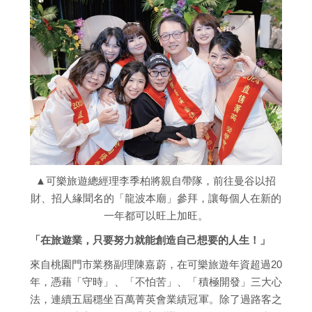
▲可樂旅遊總經理李季柏將親自帶隊，前往曼谷以招
財、招人緣聞名的「龍波本廟」參拜，讓每個人在新的
一年都可以旺上加旺。
「在旅遊業，只要努力就能創造自己想要的人生！」
來自桃園門市業務副理陳嘉蔚，在可樂旅遊年資超過20
年，憑藉「守時」、「不怕苦」、「積極開發」三大心
法，連續五屆穩坐百萬菁英會業績冠軍。除了過路客之