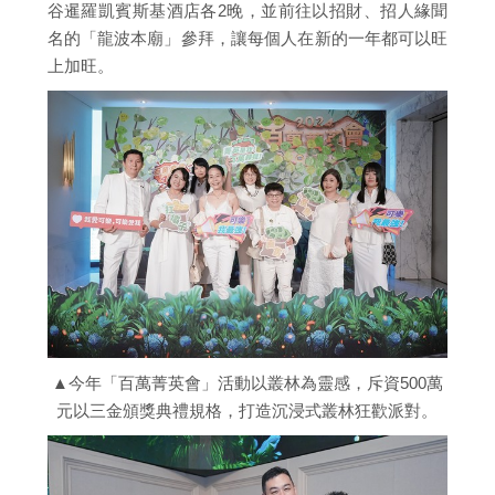
谷暹羅凱賓斯基酒店各2晚，並前往以招財、招人緣聞
名的「龍波本廟」參拜，讓每個人在新的一年都可以旺
上加旺。
▲今年「百萬菁英會」活動以叢林為靈感，斥資500萬
元以三金頒獎典禮規格，打造沉浸式叢林狂歡派對。