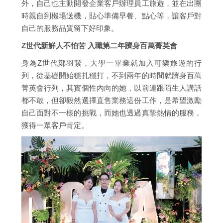
外，自己也主動開發企業客戶辦理員工旅遊，並在出團
時親自到機場送機，貼心準備早餐、點心等，讓客戶對
自己的服務品質留下好印象。
Z世代新鮮人不怕苦 入職第二年躋身百萬菁英會
身為Z世代鄭羽絜，大學一畢業就加入可樂旅遊的行
列，從基礎開始穩扎穩打，不到兩年的時間就躋身百萬
菁英會行列，其實個性內向的她，以前連跟陌生人講話
都不敢，但卻毅然選擇直售業務這份工作，是希望激勵
自己面對不一樣的挑戰，而她也透過真摯熱情的服務，
獲得一眾客戶肯定。