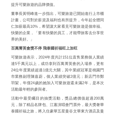
提升可樂旅遊的品牌價值。
董事長黃明峰進一步指出，可樂旅遊已開始進行上市櫃
計畫，公司對於薪資及福利也有所提升，今年起全體同
仁加薪最高10%，希望讓大家看見可樂旅遊是個幸福、
快樂的企業，「要有快樂的員工，才能帶旅客去分享世
界的美好。」
百萬菁英會獎不停 飛泰國祈福旺上加旺
可樂旅遊表示，2024年度共計151位直售業務個人業績
達5千萬元以上，成功拿到百萬菁英會的入場券，更有
24位年度業績超過1億元大關，其中業績冠軍是桃園門
市業務副理陳嘉蔚，個人業績突破2億元；新店門市鄭
羽絜，年僅24歲的她加入可樂旅遊還未滿2年，是本次
活動最年輕的參與者。
活動中最受矚目的抽獎活動，獎品總價值超過200萬
元，除了精品名牌包、江蕙演唱會門票外，最大獎奢華
泰國祈福之旅，將入住豪華五星曼谷文華東方酒店及曼