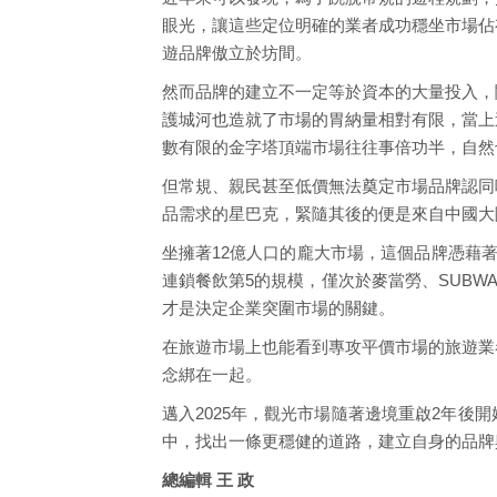
眼光，讓這些定位明確的業者成功穩坐市場佔
遊品牌傲立於坊間。
然而品牌的建立不一定等於資本的大量投入，
護城河也造就了市場的胃納量相對有限，當上
數有限的金字塔頂端市場往往事倍功半，自然
但常規、親民甚至低價無法奠定市場品牌認同
品需求的星巴克，緊隨其後的便是來自中國大
坐擁著12億人口的龐大市場，這個品牌憑藉
連鎖餐飲第5的規模，僅次於麥當勞、SUB
才是決定企業突圍市場的關鍵。
在旅遊市場上也能看到專攻平價市場的旅遊業
念綁在一起。
邁入2025年，觀光市場隨著邊境重啟2年
中，找出一條更穩健的道路，建立自身的品牌
總編輯 王 政