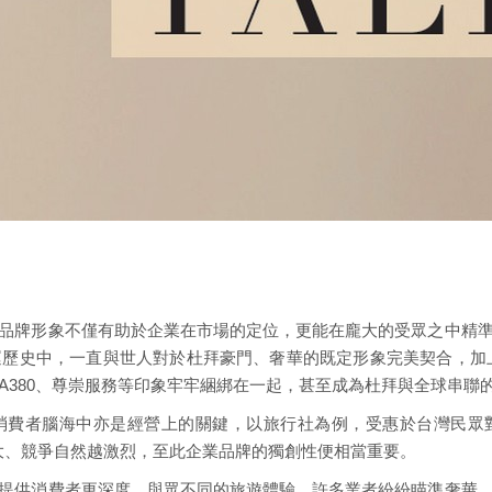
品牌形象不僅有助於企業在市場的定位，更能在龐大的受眾之中精
運歷史中，一直與世人對於杜拜豪門、奢華的既定形象完美契合，加上
A380、尊崇服務等印象牢牢綑綁在一起，甚至成為杜拜與全球串聯
消費者腦海中亦是經營上的關鍵，以旅行社為例，受惠於台灣民眾
越大、競爭自然越激烈，至此企業品牌的獨創性便相當重要。
提供消費者更深度、與眾不同的旅遊體驗，許多業者紛紛瞄準奢華