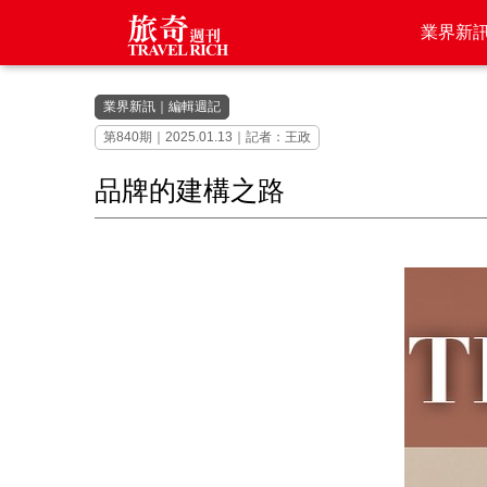
業界新
業界新訊
｜
編輯週記
第840期｜2025.01.13｜記者：王政
品牌的建構之路