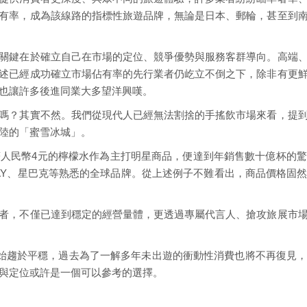
有率，成為該線路的指標性旅遊品牌，無論是日本、郵輪，甚至到
關鍵在於確立自己在市場的定位、競爭優勢與服務客群導向。高端
述已經成功確立市場佔有率的先行業者仍屹立不倒之下，除非有更
也讓許多後進同業大多望洋興嘆。
嗎？其實不然。我們從現代人已經無法割捨的手搖飲市場來看，提
陸的「蜜雪冰城」。
著人民幣4元的檸檬水作為主打明星商品，便達到年銷售數十億杯的
WAY、星巴克等熟悉的全球品牌。從上述例子不難看出，商品價格固
者，不僅已達到穩定的經營量體，更透過專屬代言人、搶攻旅展市
後開始趨於平穩，過去為了一解多年未出遊的衝動性消費也將不再復見
與定位或許是一個可以參考的選擇。