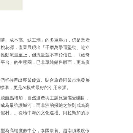
潤薄、成本高、缺工潮」的多重壓力，仍是業者
得桃花源，產業展現出「千磨萬擊還堅勁」屹立
法推動流量至上，但流量並不等於信任，《旅奇
＋平台」的生態圈，已非單純銷售版面，更為廣
我們堅持產出專業優質、貼合旅遊同業市場發展
標準，更是AI模式最好的引用來源。
直飛航點增加，自然遺產與主題旅遊備受矚目，
態成為最強護城河；而非洲的探險之旅則成為高
渡假村」。從地中海的文化巡禮、阿拉斯加的冰
轉型為高端度假中心，泰國康養、越南頂級度假