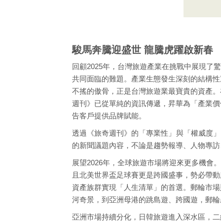
駿馬奔騰迎盛世 龍騰虎躍啟新春
回顧2025年，台灣旅遊產業在挑戰中展現
共同面臨的難題。產業生態發生深刻的結構性
不搖的傲骨，正是台灣旅遊業最寶貴的資產。
週刊》已從單純的資訊傳遞，昇華為「產業價
告客戶提供品牌賦能。
透過《旅奇週刊》的「專業性」與「權威度」
的新聞議題內容，不論是趨勢報導、人物專訪
展望2026年，全球旅遊市場將迎來更多機
且北美世界盃足球賽更是跨國盛事，勢必帶動
資產族群實現「人生清單」的首選。郵輪市場
河奇景，到亞洲母港的跳島遊、跨國遊，郵輪
亞洲市場持續分化，日韓旅遊進入深水區，二