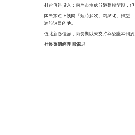
村皆值得投入；兩岸市場處於盤整轉型期，但
國民旅遊正朝向「短時多次、精緻化」轉型，
題旅遊目的地。
值此新春佳節，向長期以來支持與愛護本刊的
社長兼總經理 歐彥君