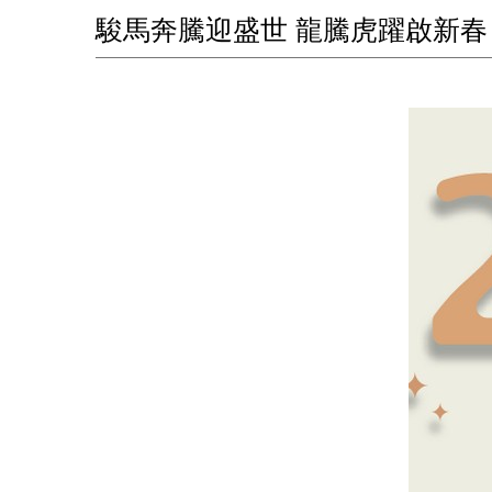
駿馬奔騰迎盛世 龍騰虎躍啟新春