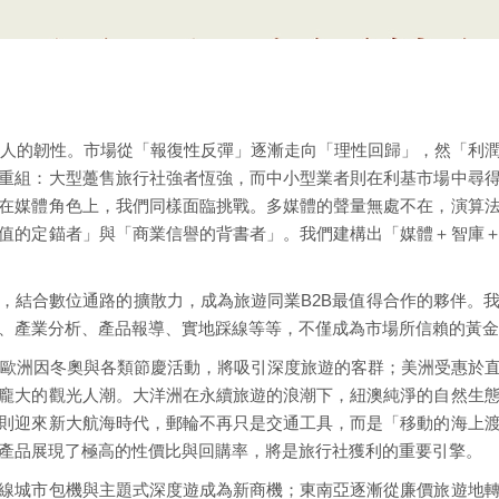
了驚人的韌性。市場從「報復性反彈」逐漸走向「理性回歸」，然「利
重組：大型躉售旅行社強者恆強，而中小型業者則在利基市場中尋
在媒體角色上，我們同樣面臨挑戰。多媒體的聲量無處不在，演算
值的定錨者」與「商業信譽的背書者」。我們建構出「媒體＋智庫
，結合數位通路的擴散力，成為旅遊同業B2B最值得合作的夥伴。
、產業分析、產品報導、實地踩線等等，不僅成為市場所信賴的黃金
會。歐洲因冬奧與各類節慶活動，將吸引深度旅遊的客群；美洲受惠於
龐大的觀光人潮。大洋洲在永續旅遊的浪潮下，紐澳純淨的自然生
則迎來新大航海時代，郵輪不再只是交通工具，而是「移動的海上
產品展現了極高的性價比與回購率，將是旅行社獲利的重要引擎。
線城市包機與主題式深度遊成為新商機；東南亞逐漸從廉價旅遊地