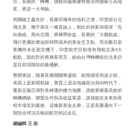
出，長榮的「轉機」價格與服務優勢能否持續吸引高端
客，將是一大考驗。
然關鍵之處在於，長榮所擁有的地利之便，印度經台北
飛北美，幾乎落在一條直線上，相比於經新加坡採「先
向南繞、再向北飛」將稀釋收益，長榮的「大圓航線」
飛行更屬於燃油與時間成本的黃金交叉點。而在數百架
客機尚未全面交機下，印度航空目前僅有飛航北美4大
航點，因此對於商務客而言，經由台灣轉機前往北美仍
是目前現階段的最優解。
整體來說，隨著長榮開闢華盛頓、劍指德里與波士頓，
表面上是新開航線，實質上是在地緣政治與AI時代下，
重新定義亞洲對美轉運的權力地圖，誰能掌握最高效的
轉機網絡、聯盟合作與高收益客源，誰就能在未來的長
程市場笑到最後。這條新黃金走廊，正是長榮邁向下一
階段全球頂尖樞紐航空的試金石。
總編輯 王 政