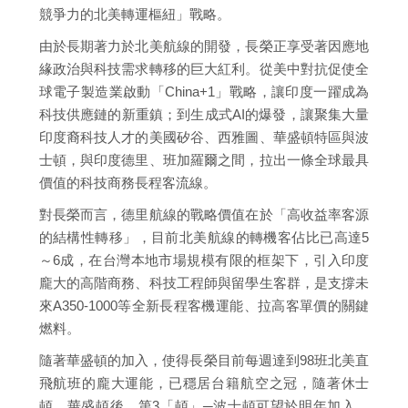
競爭力的北美轉運樞紐」戰略。
由於長期著力於北美航線的開發，長榮正享受著因應地
緣政治與科技需求轉移的巨大紅利。從美中對抗促使全
球電子製造業啟動「China+1」戰略，讓印度一躍成為
科技供應鏈的新重鎮；到生成式AI的爆發，讓聚集大量
印度裔科技人才的美國矽谷、西雅圖、華盛頓特區與波
士頓，與印度德里、班加羅爾之間，拉出一條全球最具
價值的科技商務長程客流線。
對長榮而言，德里航線的戰略價值在於「高收益率客源
的結構性轉移」，目前北美航線的轉機客佔比已高達5
～6成，在台灣本地市場規模有限的框架下，引入印度
龐大的高階商務、科技工程師與留學生客群，是支撐未
來A350-1000等全新長程客機運能、拉高客單價的關鍵
燃料。
隨著華盛頓的加入，使得長榮目前每週達到98班北美直
飛航班的龐大運能，已穩居台籍航空之冠，隨著休士
頓、華盛頓後，第3「頓」─波士頓可望於明年加入，