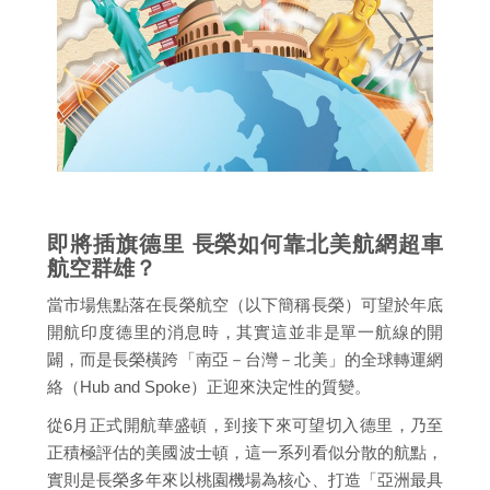
即將插旗德里 長榮如何靠北美航網超車
航空群雄？
當市場焦點落在長榮航空（以下簡稱長榮）可望於年底
開航印度德里的消息時，其實這並非是單一航線的開
闢，而是長榮橫跨「南亞－台灣－北美」的全球轉運網
絡（Hub and Spoke）正迎來決定性的質變。
從6月正式開航華盛頓，到接下來可望切入德里，乃至
正積極評估的美國波士頓，這一系列看似分散的航點，
實則是長榮多年來以桃園機場為核心、打造「亞洲最具