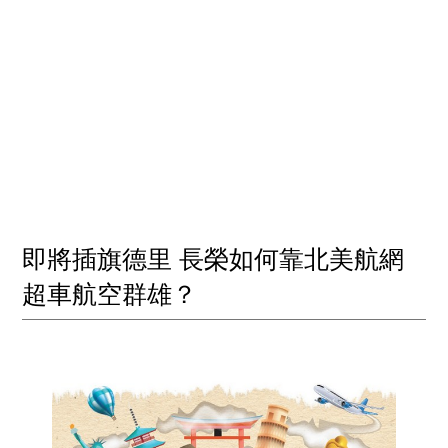
即將插旗德里 長榮如何靠北美航網
超車航空群雄？