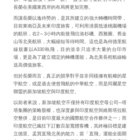
長榮在美國東西岸的布局將更加完整。
而讓長榮以逸待勞的，是其所建立的強大轉機時間帶，
目前東南亞及未來印度旅客，可利用清晨抵達桃園機場
的航班，在2～3小時內銜接飛往洛杉磯、西雅圖、舊金
山等北美航班，大幅縮短等待時間。這也是為何德里航
線規畫以A330執飛，目的並非只追求大量的台印市
場，更是為了建立穩定的轉機運能，為北美長程航線輸
送高價值旅客。
但於長榮而言，真正的競爭對手並非同樣擁有航權的星
宇航空，或是過去便曾飛航的中華航空，而是同屬星空
聯盟的新加坡航空與印度航空。
以前者來說，新加坡航空不僅持有印度航空母公司─塔
塔集團的策略股權，也深度參與印度航空與維斯塔拉航
空整併，是目前印度最大的國際航空合作夥伴之一；而
印度航空已瘋狂下訂數百架寬體客機，其終極目標是建
立德里、孟買直飛北美的能力，當「直飛」運能全面開