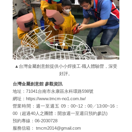
▲
台灣金屬創意館提供小小焊接工‧職人體驗營，深受
好評。
台灣金屬創意館 參觀資訊
地址：71041台南市永康區永科環路598號
網址：https://www.tmcm-no1.com.tw/
營業時間：週一至週五 09：00~12：00╱13:00~16：
00（超過40人之團體：開放週一至週日預約參訪)
預約專線：06-2030728
服務信箱： tmcm2014@gmail.com