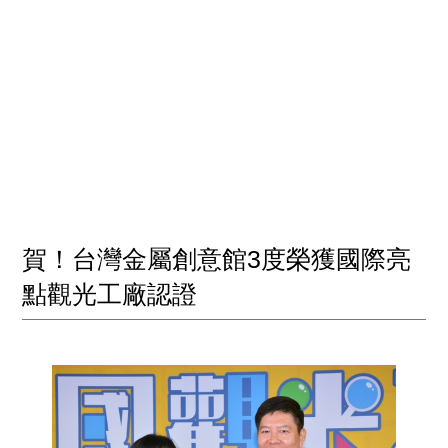
賀！台灣金屬創意館3度榮獲國際亮
點觀光工廠認證