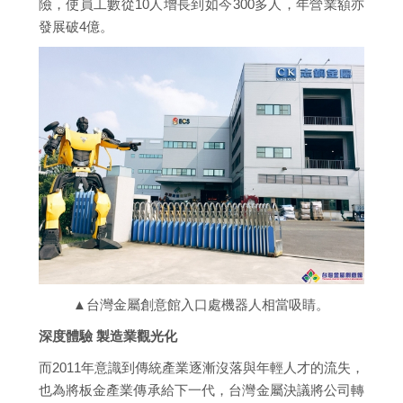
險，使員工數從10人增長到如今300多人，年營業額亦
發展破4億。
▲台灣金屬創意館入口處機器人相當吸睛。
深度體驗 製造業觀光化
而2011年意識到傳統產業逐漸沒落與年輕人才的流失，
也為將板金產業傳承給下一代，台灣金屬決議將公司轉