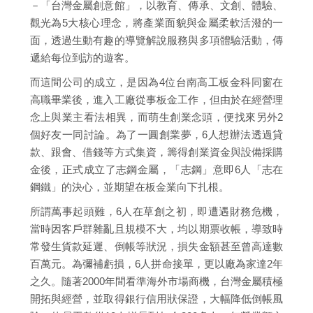
－「台灣金屬創意館」，以教育、傳承、文創、體驗、
觀光為5大核心理念，將產業面貌與金屬柔軟活潑的一
面，透過生動有趣的導覽解說服務與多項體驗活動，傳
遞給每位到訪的遊客。
而這間公司的成立，是因為4位台南高工板金科同窗在
高職畢業後，進入工廠從事板金工作，但由於在經營理
念上與業主看法相異，而萌生創業念頭，便找來另外2
個好友一同討論。為了一圓創業夢，6人想辦法透過貸
款、跟會、借錢等方式集資，籌得創業資金與設備採購
金後，正式成立了志鋼金屬，「志鋼」意即6人「志在
鋼鐵」的決心，並期望在板金業向下扎根。
所謂萬事起頭難，6人在草創之初，即遭遇財務危機，
當時因客戶群雜亂且規模不大，均以期票收帳，導致時
常發生貨款延遲、倒帳等狀況，損失金額甚至曾高達數
百萬元。為彌補虧損，6人拼命接單，更以廠為家達2年
之久。隨著2000年間看準海外市場商機，台灣金屬積極
開拓與經營，並取得銀行信用狀保證，大幅降低倒帳風