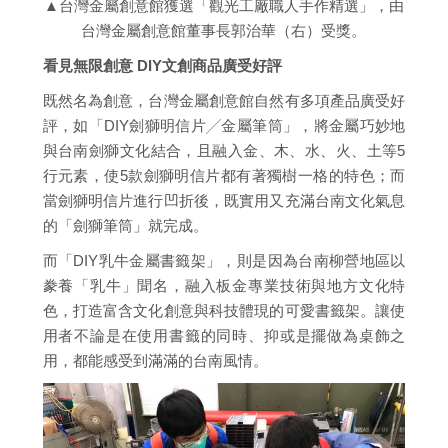
▲
台灣金屬創意館獲選「觀光工廠職人手作精選」，由
台灣金屬創意館董事長郭治華（右）受獎。
看見無限創意 DIY文創商品廣受好評
既然名為創意，台灣金屬創意館自然有多項產品廣受好
評，如「DIY劍獅明信片╱金屬筆筒」，將金屬巧妙地
與台南劍獅文化結合，且融入金、木、水、火、土等5
行元素，使5款劍獅明信片都有著獨樹一格的特色；而
當劍獅明信片進行凹折後，既實用又充滿台南文化氣息
的「劍獅筆筒」就完成。
而「DIY乳牛金屬書籤架」，則是因為台南柳營地區以
豢養「乳牛」聞名，融入板金專業技術與地方文化特
色，打造富含文化創意與科技體現的可愛書籤架。讓使
用者不論是在使用書籤的同時、抑或是擺做為桌飾之
用，都能感受到滿滿的台南風情。