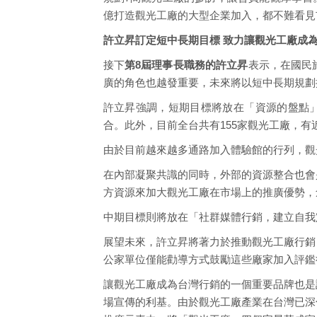
億打造觀光工廠的大型企業加入，都不難看見
許立昇訂定短中長期目標 致力讓觀光工廠成
接下
第8屆理事長職務的許立昇
表示，在國民
廣的角色也越發重要，未來將以短中長期規劃
許立昇強調，短期目標將放在「資源的盤點」
合。此外，目前全台共有155家觀光工廠，有
由於目前越來越多通路加入體驗館的行列，觀
在內部凝聚共識的同時，外部的資源整合也會
方資源來加大觀光工廠在市場上的推廣優勢，
中期目標則將放在「社群媒體行銷，建立自我
展望未來，許立昇將著力於推動觀光工廠行銷
公家單位僅能勸導方式鼓勵這些廠家加入評鑑
讓觀光工廠成為台灣行銷的一個重要品牌也是
場宣傳的利基。由於觀光工廠產業在台灣已深