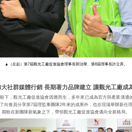
▲（左起）第7屆觀光工廠促進協會理事長郭治華、第8屆理事長許立昇。
加大社群媒體行銷 長期著力品牌建立 讓觀光工廠成
盼下，觀光工廠促進協會因應而生，多年來已成為官方與產業溝通的
除了向會員分享第7屆理監事團隊2年來的成果外，也在現場舉辦新任
，期盼在新團隊新氣象之下，帶領觀光工廠促進協會邁向全新格局。