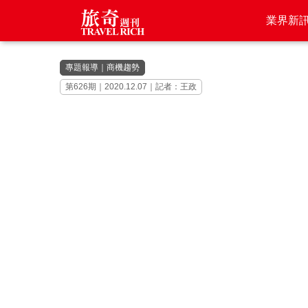
業界新
專題報導
｜
商機趨勢
第626期｜2020.12.07｜記者：王政