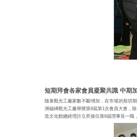
短期拜會各家會員凝聚共識 中期
隨著觀光工廠家數不斷增加，在市場的殷切期
洲磁磚觀光工廠舉辦第8屆第1次會員大會，
造文化館總經理許立昇接任第8屆理事長一職