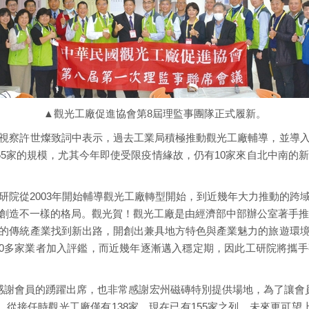
▲觀光工廠促進協會第8屆理監事團隊正式履新。
視察許世燦致詞中表示，過去工業局積極推動觀光工廠輔導，並導
55家的規模，尤其今年即使受限疫情緣故，仍有10家來自北中南的
研院從2003年開始輔導觀光工廠轉型開始，到近幾年大力推動的跨
創造不一樣的格局。觀光賀！觀光工廠是由經濟部中部辦公室著手推動
的傳統產業找到新出路，開創出兼具地方特色與產業魅力的旅遊環
都有20多家業者加入評鑑，而近幾年逐漸邁入穩定期，因此工研院將
感謝會員的踴躍出席，也非常感謝宏州磁磚特別提供場地，為了讓會
從接任時觀光工廠僅有138家，現在已有155家之列，未來更可望