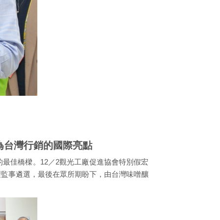
為台灣行銷的國際亮點
最佳橋樑。12／2觀光工廠促進協會特別假宏
理監事遴選，最後在眾所期盼下，由台灣味噌釀