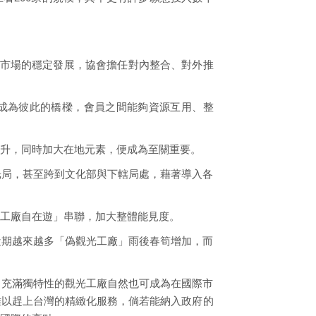
市場的穩定發展，協會擔任對內整合、對外推
會成為彼此的橋樑，會員之間能夠資源互用、整
升，同時加大在地元素，便成為至關重要。
光局，甚至跨到文化部與下轄局處，藉著導入各
工廠自在遊」串聯，加大整體能見度。
近期越來越多「偽觀光工廠」雨後春筍增加，而
，充滿獨特性的觀光工廠自然也可成為在國際市
難以趕上台灣的精緻化服務，倘若能納入政府的