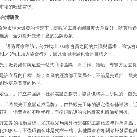
市場的旺盛需求。
為台灣驕傲
旅遊市場大爆發的情況下，讓觀光工廠的矚目度大為提升，隨著旅遊
推廣，全力提升觀光工廠的品牌形象。
，透過逐家拜訪，努力找出103家會員之間的共識與需求，讓協
近1／3尚未加入協會行列，因此會員增展也會是目標之一。
光工廠要如何與這些一站式商場區隔，將手作、體驗、導覽方面去提
是許立昇的目標，除了直屬的經濟部工業局外，不論是交通部、觀
創造更為寬廣的格局。
定位」。許立昇強調，社群媒體是趨勢，協會也將與工研院的「觀光
：「將觀光工廠塑造成品牌」，由於觀光工廠的設定僅有輔導法，
行列，消費者卻不明就裡，而循規蹈矩的合格廠家也將備受困擾。
許立昇的推廣目標，尤其觀光局海外行銷都以主題旅遊年作為亮點
化10多年，不僅環顧全球是獨樹一格，其他國家在相關領域發展也