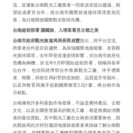
流，並邀集台南觀光工廠業者一同座談並提出建議，期
望促成產官合作，使台南市國際旅遊接待環境更加完
善，為日後開放國際觀光取得先機。
台南超前部署 讓國旅、入境客看見古都之美
台南市政府觀光旅遊局局長郭貞慧
指出，跨平台交流、
跨業者合作是目前趨勢，為加強國際地接能量、友善觀
光接待環境，去年即使造逢疫情影響，但台南市政府化
危機為轉機，於去年5月即開始超前部署，積極與各單
位合作，包括與經濟部合作推廣觀光工廠、伴手禮業
者、商圈，與衛生局針對防疫旅館、品質提升等面向，
以及與教育局攜手規劃國際教育2.0計畫，將台南作為
示範點。
台南擁有許多利基點作為發展，不論是農特產品、古都
文化，以及全國密度最高的觀光工廠，都是推廣給消費
者的最佳賣點。其中觀光工廠在台南扮演重要角色，因
此觀旅局此次特別邀請地接旅遊業者來踩線了解台南觀
光資源，並輔導觀光工廠轉型國際品牌形象包裝工作