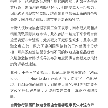
輔導下，已經成為台灣無可取代的優勢，但如何產生商
業行為，進而創造國際品牌化，都需要眾人一起努力，
因此透過各縣市的盤點，讓產業看見觀光工廠的特色與
亮點，同時補足缺點，讓市場更為蓬勃發展。
台灣入境旅遊協會理事長王全玉表示，南市觀旅局相當
積極備戰國際旅遊市場，此次參訪一路走下來發現台南
旅遊資源非常豐富，尤其觀光工廠類型繁多，且令人驚
豔之處在於，觀光工廠與國際接軌的工作整備十分積
極，可與景點連結開發多種不同的旅遊族群產品遊程，
入境旅遊協會將以業界的專業角度提供台南觀光政策諮
詢資源盤點建議。
此外，王全玉特別指出，觀光工廠應該著重於「What
to do」、「How to do」兩個面向，從文字、色彩呈
現、行銷宣傳的嚴謹度，到解說人員的培訓等都需要全
方位的評估與考量，才能創造差異化、真正與國際接
軌。
台灣旅行業國民旅遊發展協會榮譽理事長朱永達
表示，