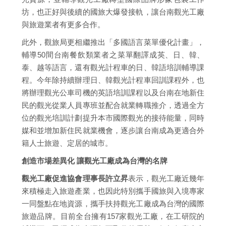
坊，也正好與後續的國旅大爆發接軌，讓台南觀光工廠
與旅遊業者有更多合作。
此外，觀旅局更相繼推出「多國語言菜單優化計畫」，
輔導50間台南餐飲類業者之菜單翻譯成英、日、韓、
泰、越等語言，還有觀光計程車的日、韓語培訓輔導課
程。今年除持續辦理日、韓觀光計程車回訓課程外，也
將辦理觀光公車司機的英語培訓課程以及台南在地新住
民的觀光從業人員專班並配合就業轉職推介，透過全方
位的觀光培訓計劃提升本市國際觀光的接待能量，同時
媒和並增加新住民就業機會，逐步讓台南成為更適合外
籍人士旅遊、定居的城市。
創造市場差異化 讓觀光工廠成為台灣的名牌
觀光工廠促進協會理事長許立昇
表示，觀光工廠近幾年
來積極走入旅遊產業，也因此特別攜手國旅與入境專家
一同盤點在地資源，攜手扶持觀光工廠成為台灣的國際
旅遊品牌。目前全台擁有157家觀光工廠，在工研院的