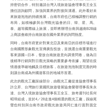
持密切合作，特別邀請台灣入境旅遊協會理事長王全玉
擔任諮詢顧問，加強與業界的對接與溝通。此外看好未
來旅遊泡泡的持續推展，台南市府也已積極調整行銷的
布局，如積極參與台灣觀光協會的日、韓、星、馬、
泰、越等國際線上旅展，並即將辦理台南與越南B2B線
上商談會維持台南旅遊在國外業界的詢問熱度。
同時，台南市府更針對東北亞及東南亞的目標市場進行
台南國際形象觀光宣傳廣告投放，並挑選台南重要觀光
客來源國─日本，發放台南旅遊意向調查問卷，做為日
後精準行銷與對日觀光策略的重要參考依據，期望在疫
情過後準確地觸及目標旅客，在旅遊泡泡制度完善的時
刻讓台南成為外國遊客目的地城市首選。
此次的觀光工廠踩線部分，由觀光工廠促進協會理事長
許立昇、台灣旅行業國民旅遊發展協會榮譽理事長朱永
達、台灣入境旅遊協會理事長王全玉、旅奇週刊社長何
昭璋組成，並於4／28走進4個精選的觀光工廠，踩線尾
聲也特別與台南市政府觀光旅遊局同仁進行面對面交