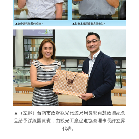
▲（左起）台南市政府觀光旅遊局局長郭貞慧致贈紀念
品給予踩線團貴賓，由觀光工廠促進協會理事長許立昇
代表。