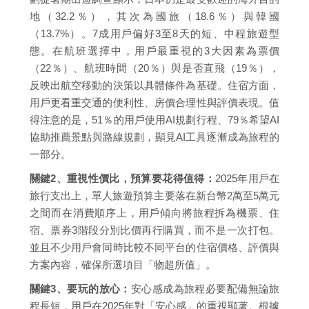
地（32.2％），其次為國旅（18.6％）與韓國
（13.7%）。7成用戶偏好3至8天的短、中程旅遊型
態。在航班選擇中，用戶最重視的3大因素為票價
（22％）、航班時間（20％）與是否直飛（19％），
反映出航空移動的決策以具體條件為基礎。住宿方面，
用戶更看重交通的便利性、房價合理性與評價表現。值
得注意的是，51％的用戶使用AI規劃行程、79％希望AI
協助推薦景點與路線規劃，顯見AI工具逐漸成為旅程的
一部分。
關鍵2、重視性價比，預算要花得值得：
2025年用戶在
旅行支出上，單人旅遊預算主要落在新台幣2萬至5萬元
之間而在消費順序上，用戶傾向將旅程拆為機票、住
宿、票券3階段分別比價再行購買，而不是一次打包。
並且不少用戶會同時比較不同平台的住宿價格、評價與
方案內容，確保所選項目「物超所值」。
關鍵3、要玩的放心：
安心感成為旅程必要配備無論旅
程長短，用戶在2025年對「安心感」的重視顯著。根據