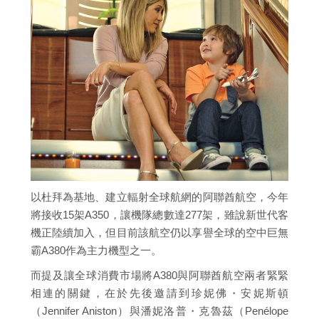
以杜拜為基地、建立輻射全球航網的阿聯酋航空，今年
將接收15架A350，讓機隊總數達277架，雖說新世代客
機正陸續加入，但目前該航空仍以享譽全球的空中巨無
霸A380作為主力機型之一。
而提及讓全球消費市場將A380與阿聯酋航空兩者緊緊
相連的關鍵，在於先後邀請到珍妮佛・安妮斯頓
（Jennifer Aniston）與潘妮洛普・克魯茲（Penélope