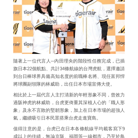
隨著上一位代言人─內田理央的階段性任務完成，已插
旗日本22個航點、共計34條航線的台灣虎航，選擇邀請
到台日棒球界具備高知名度的前職棒名將、現任富邦悍
將球團副領隊的林威助，出任日本市場宣傳大使。
相比於上一屆代言人主打清新的年輕形象不同，曾效力
過阪神虎的林威助，台虎更倚重其深植人心的「職人形
象」及永不言敗的堅韌形象，加上在日本市場的超強人
氣，繼續吸引日本民眾搭乘台虎走進寶島。
值得注意的是，台虎已在日本各條航線平均載客寫下9
成以上的佳績，無論京阪、福岡等一線都市，乃至於鳥