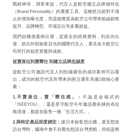
戰精神等，簡單來說，代言人是航空建立品牌個性化
（Brand Personality）的重要工具。這種挹注絕對不僅
止於增加曝光度，而是能實質為航空公司帶來航線銷售
提升、品牌轉型、市場定位等多重效益。
我們由幾個案例出發，從過去的經典實例，到反向出
發、抓住外部旅客目光的國際代言人，看見各大航空公
司所打的如意算盤與成效。
從賣座位到賣嚮往 到建立品牌忠誠度
從航空公司邀請代言人到拍攝廣告的成功案例可以看
出，成功的航空代言所帶來的挹注通常具備2個核心要
素：
1.不賣座位，賣「嚮往感」：
不論是金城武的
「ISEEYOU」，還是星宇航空今年邀請蔡依林的布拉
格浪漫，都是在販售一種「生活方式」。
2.與特定產品深度綁定：
讓日本旅客想出國，甚至想造
訪台灣時，腦海中會不自覺先想請台灣虎航，抑或是將