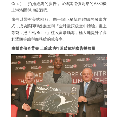
Cruz），拍攝經典的廣告，宣傳其造價高昂的A380機
上淋浴間與頂級酒吧。
廣告以帶有美式幽默、由一線巨星親自體驗的敘事方
式，成功將阿聯酋航空與「全球最頂級空中體驗」畫上
等號，把「FlyBetter」植入富豪腦海，極大地提升了高
利潤頭等艙與商務艙的載客率。
由體育傳奇背書 土航成功打造破億的廣告播放量