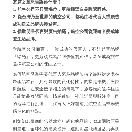
這篇文章想告訴你什麼？
1. 航空公司不只賣機位，更積極營造品牌認同感。
2. 從台灣乃至世界的航空公司，都藉由著代言人或廣告
成功建立品牌與護城河。
3. 借助明星代言與廣告拍攝，航空公司從運輸者變成旅
遊生活品牌。
對航空公司而言，一位成功的代言人，不只是替品牌
「曝光」，更必須成為品牌價值的延伸，甚至成為旅客
選擇航空公司的理由之一。
為何航空產業需要代言人來為品牌加持？最關鍵之處在
於產品本質上具有高度同質化特性，同樣是飛機、座位
與航線，在安全標準相近的情況下，旅客最終選擇往往
只能從品牌認同感、情感連結、社群話題與關注度、目
的地等進行挑選，而代言人正好能補足航空產品較難被
感性化的弱點。
例如知名偶像能協助建立年輕化的品牌，邀請國際巨星
則是進行全球化的形象提升，運動明星能傳遞活力與挑