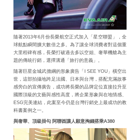
隨著2013年6月份長榮航空正式加入「星空聯盟」，全
球航點瞬間擴大數倍之多。為了讓全球消費者對這個重
大里程碑有感，長榮打破過去多以空姐、奢華機艙為主
題的傳統行銷，選擇溝通「旅行的意義」。
隨著巨星金城武擔綱的形象廣告「I SEE YOU」橫空出
世，這部拍攝地跨足法國、日本與台灣，搭配充滿故事
感旁白的宣傳廣告，成功將長榮的品牌定位直接拉升至
國際頂級的文藝與感性高度，將企業形象與在地情感、
ESG完美連結，此案至今仍是台灣行銷史上最成功的教
科書案例之一。
與奢華、頂級掛勾 阿聯酋讓人願意掏錢搭乘A380