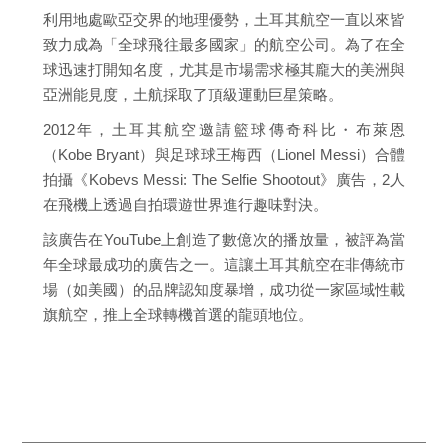
利用地處歐亞交界的地理優勢，土耳其航空一直以來皆
致力成為「全球飛往最多國家」的航空公司。為了在全
球迅速打開知名度，尤其是市場需求極其龐大的美洲與
亞洲能見度，土航採取了頂級運動巨星策略。
2012年，土耳其航空邀請籃球傳奇科比・布萊恩
（Kobe Bryant）與足球球王梅西（Lionel Messi）合體
拍攝《Kobevs Messi: The Selfie Shootout》廣告，2人
在飛機上透過自拍環遊世界進行趣味對決。
該廣告在YouTube上創造了數億次的播放量，被評為當
年全球最成功的廣告之一。這讓土耳其航空在非傳統市
場（如美國）的品牌認知度暴增，成功從一家區域性載
旗航空，推上全球轉機首選的龍頭地位。