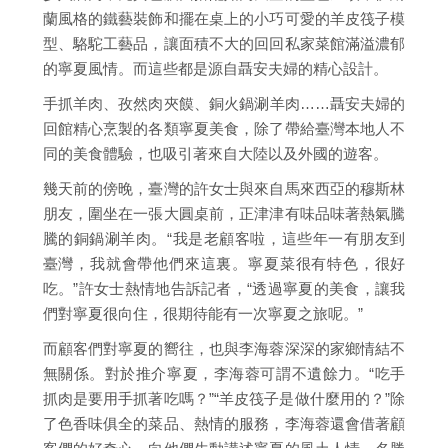
蘭風格的鐵藝裝飾和擺在桌上的小巧可愛的羊皮筏子模
型、駱駝工藝品，讓面積不大的回回私家菜館滿溢濃郁
的寧夏風情。而這些都是源自聶安夫婦的精心設計。
手抓羊肉、孜然肉夾饃、銅火鍋涮羊肉……聶安夫婦的
回館精心烹製的各類寧夏美食，除了帶給臺灣本地人不
同的美食體驗，也吸引著來自大陸以及外國的遊客。
幾天前的傍晚，臺灣的許女士與來自馬來西亞的穆斯林
朋友，圍坐在一張大圓桌前，正津津有味品味著熱氣騰
騰的銅鍋涮羊肉。“我是老顧客啦，這些年一有朋友到
臺灣，我就會帶他們來這裏。寧夏菜很有特色，很好
吃。”許女士熱情地告訴記者，“透過寧夏的美食，讓我
們對寧夏很向住，很期待能有一次寧夏之旅呢。”
而顧客們對寧夏的嚮往，也與李海蓉深深的家鄉情結不
無關係。對於推介寧夏，李海蓉可謂不遺餘力。“吃手
抓肉是要用手抓著吃嗎？”“羊皮筏子是做什麼用的？”除
了色香味俱全的菜品、熱情的服務，李海蓉還會借著顧