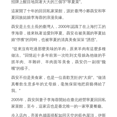
招牌上醒目地寫著大大的三個字“寧夏菜”。
這家開了十年的回回私家菜館，源於臺灣小夥聶安和寧
夏回族姑娘李海蓉的浪漫良緣。
聶安是土生土長的臺灣人，2000年認識了在上海打工的
李海蓉，後來執著追愛到寧夏。聶安在被美麗的寧夏姑
娘“俘獲”的同時，也被寧夏的清真美食深深 “誘惑”。
“從來沒有吃過那麼美味的羊肉，原來羊肉有這麼多種
做法。”回憶起十多年前第一次吃到丈母娘為他做的手
抓羊肉、羊雜碎、羊肉面等美食，聶安仍一副很“饞
嘴”的樣子。
聶安不但是美食家，也是一位喜歡烹飪的“大廚”。“做清
真餐飲生意多年的丈母娘，毫無保留地把廚藝傳給了
我。”
2005年，聶安與妻子李海蓉開始在臺北經營寧夏回回私
家菜館，至今，這家店也是臺北唯一的一家寧夏餐廳。
步入店內，亮黃色牆面搭配如同天空的藍色屋頂，伊斯