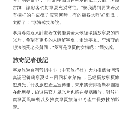
客們的好奇心，向他們生動講述寧夏的風土人情、名勝
古跡，讓顧客們對寧夏充滿嚮往。“聽我講到要乘著沒
有欄杆的羊皮筏子渡黃河時，有的顧客大呼‘好刺激，
太酷了！’”李海蓉笑著說。
李海蓉最近又計畫著在餐廳裏全天候循環播放寧夏的風
光片，希望有更多的人瞭解寧夏，走進寧夏。李海蓉的
想法頗受老公贊同，“我可是寧夏的女婿呢！”聶安說。
旅奇記者後記
寧夏旅遊台灣營銷中心（中安旅行社）大力推薦台灣清
真認證餐廳寧夏菜～回回私家菜館 ，已經擺放寧夏旅
遊風光手冊及旅遊產品宣傳冊，未來將安排穆斯林團體
在此用餐，旅遊局官方風光片也將在餐廳播放，對於推
廣寧夏風味餐以及推廣寧夏旅遊都將產生長效性的影
響。