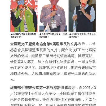
全國觀光工廠促進協會第9屆理事長許立昇
表示，非常
感謝會員與理監事長期的支持，配合此次ITF台北國際
旅展的登場，經濟部工業局特別頒發典範、國際亮點、
優良等3大獎項，加上會員們的熱情參與，一同提升觀
光工廠的能見度。隨著邊境正式解封，期許未來國旅市
場持續火熱、入境市場重新恢復，讓觀光工廠邁向新紀
元。
經濟部中部辦公室第一科視察許世燦
表示，自2007／3
／17舉辦第1次會員大會至今，全國觀光工廠促進協會
已經走過15個年頭，雖然遇到疫情的嚴重衝擊，所幸台
灣控制相對得宜，加上觀光工廠擁有強勁的製造業母體