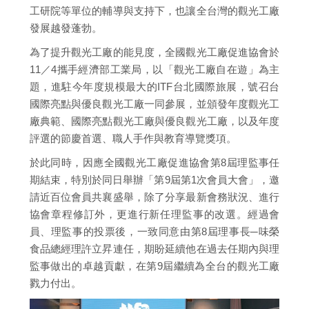
工研院等單位的輔導與支持下，也讓全台灣的觀光工廠
發展越發蓬勃。
為了提升觀光工廠的能見度，全國觀光工廠促進協會於
11／4攜手經濟部工業局，以「觀光工廠自在遊」為主
題，進駐今年度規模最大的ITF台北國際旅展，號召台
國際亮點與優良觀光工廠一同參展，並頒發年度觀光工
廠典範、國際亮點觀光工廠與優良觀光工廠，以及年度
評選的節慶首選、職人手作與教育導覽獎項。
於此同時，因應全國觀光工廠促進協會第8屆理監事任
期結束，特別於同日舉辦「第9屆第1次會員大會」，邀
請近百位會員共襄盛舉，除了分享最新會務狀況、進行
協會章程修訂外，更進行新任理監事的改選。經過會
員、理監事的投票後，一致同意由第8屆理事長─味榮
食品總經理許立昇連任，期盼延續他在過去任期內與理
監事做出的卓越貢獻，在第9屆繼續為全台的觀光工廠
戮力付出。