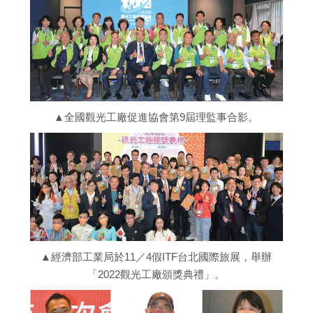
▲全國觀光工廠促進協會第9屆理監事合影。
▲經濟部工業局於11／4假ITF台北國際旅展，舉辦
「2022觀光工廠頒獎典禮」。