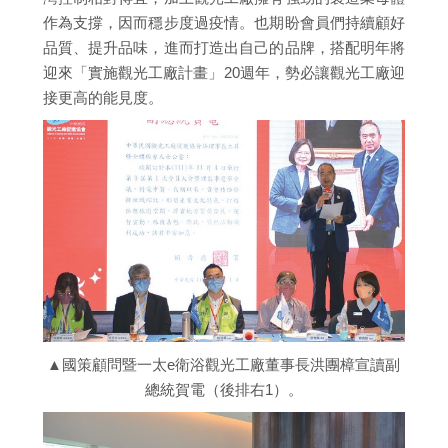
作為支撐，因而穩步度過疫情。也期盼會員們持續顧好
品質、提升品味，進而打造出自己的品牌，搭配明年將
迎來「實施觀光工廠計畫」20週年，勢必讓觀光工廠迎
接更高的能見度。
▲國策顧問暨一太e衛浴觀光工廠董事長洪團樟宣讀副
總統賀電（後排右1）。