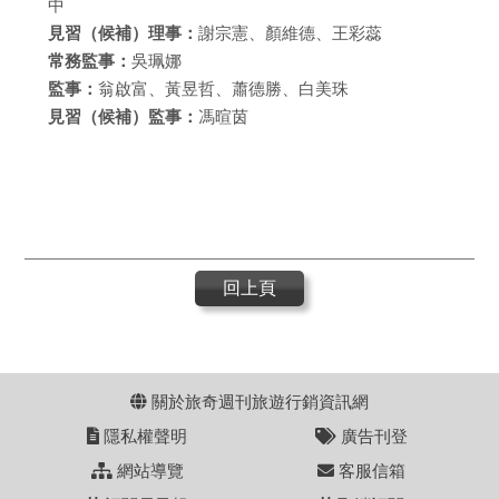
中
見習（候補）理事：
謝宗憲、顏維德、王彩蕊
常務監事：
吳珮娜
監事：
翁啟富、黃昱哲、蕭德勝、白美珠
見習（候補）監事：
馮暄茵
回上頁
關於旅奇週刊旅遊行銷資訊網
隱私權聲明
廣告刊登
網站導覽
客服信箱