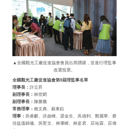
▲全國觀光工廠促進協會會員出席踴躍，並進行理監事
改選投票。
全國觀光工廠促進協會第9屆理監事名單
理事長：
許立昇
副理事長：
林世閎
副理事長：
陳勝騰
常務理事：
賴文典、蘇東鈺
理事：
吳睿麒、洪啟峰、梁金生、吳德利、鄭麗華、蔡
佳益溫錦儀、吳聖文、林肇睢、林姿君、莊祐霖、莊偉