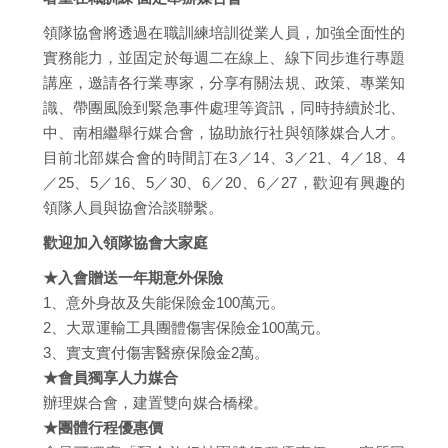
領隊協會將透過在職訓練培訓從業人員，加強全面性的
實務能力，並固定於每週二在線上、線下同步進行專題
講座，邀請各行業專家，分享有關法規、政策、專業知
識、帶團風險到緊急事件處理等資訊，同時持續於北、
中、南相繼舉行媒合會，協助旅行社與領隊媒合人才。
目前北部媒合會的時間訂在3／14、3／21、4／18、4
／25、5／16、5／30、6／20、6／27，歡迎有興趣的
領隊人員與協會洽談聯繫。
歡迎加入領隊協會大家庭
★入會贈送一年期意外保險
1、意外身故及失能保險金100萬元。
2、大眾運輸工具團體傷害保險金100萬元。
3、實支實付傷害醫療保險金2萬。
★會員獨享人力媒合
辦理媒合會，建置雙向媒合橋樑。
★團體行程優惠價