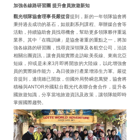
加強各線路研習團 提升會員旅遊新知
觀光領隊協會理事長嚴從音
提到，新的一年領隊協會將
秉持過去成功的基石，如規劃系列課程、舉辦媒合會等
活動，持續協助會員找尋機會，幫助更多領隊夥伴重返
業界。其中「在職訓練」是協會著重的重點之一，將加
強各線路的研習團，找尋資深領隊及各航空公司，洽談
相關出團資訊，讓會員能實際走訪歐美長線、東南北亞
短線，抑或是未來3月即將開放的大陸線，以此增強會
員的實際操作能力，為日後旅行產業增添生力軍。嚴從
音提到，邊境雖已開放，但國外局勢瞬息萬變，協會將
積極與ANTOR外國駐台觀光代表聯合會合作，提升各
國旅遊知識，分享當地旅遊資訊及政策，讓領隊能即時
掌握國際趨勢。