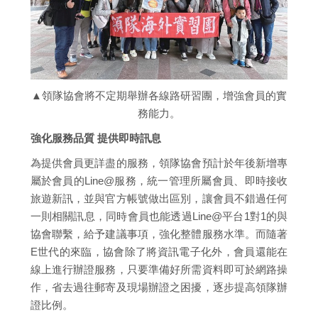
▲領隊協會將不定期舉辦各線路研習團，增強會員的實
務能力。
強化服務品質 提供即時訊息
為提供會員更詳盡的服務，領隊協會預計於年後新增專
屬於會員的Line@服務，統一管理所屬會員、即時接收
旅遊新訊，並與官方帳號做出區別，讓會員不錯過任何
一則相關訊息，同時會員也能透過Line@平台1對1的與
協會聯繫，給予建議事項，強化整體服務水準。而隨著
E世代的來臨，協會除了將資訊電子化外，會員還能在
線上進行辦證服務，只要準備好所需資料即可於網路操
作，省去過往郵寄及現場辦證之困擾，逐步提高領隊辦
證比例。