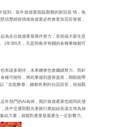
中提到，鼠年旅遊業面臨艱難的新冠疫 情，兔
他堅信歷經疫情後旅遊業必然會更加茁壯發展，
一起為全台旅遊業發展作努力，並祝福大家生意
1年365天，凡是與兩岸有關的各種事物都可
會也有諸多期待，未來總會也會繼續努力。而針
取各種可能性，將此事做到盡善盡美，期盼能帶
，以「吉龍舞春」錢都有剩的台語諧音，祝福觀
近年熱門的AI為例，期許旅遊產業也能同此發
會，其中交通部觀光署旅行業組組長湯文琦為旅
集結力量，就能對產業發展產生一定影響力。