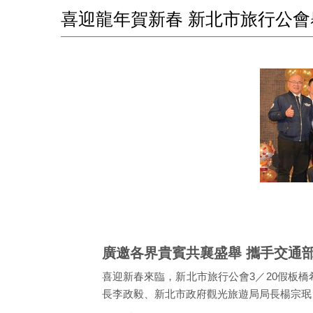
喜迎龍年賀新春 新北市旅行公
廣邀各界貴賓共襄盛舉 攜手交通
喜迎新春來臨，新北市旅行公會3／20假板
長李政毅、新北市政府觀光旅遊局局長楊宗珉