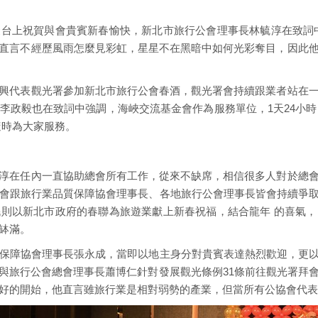
台上祝賀與會貴賓新春愉快，新北市旅行公會理事長林毓淳在致詞
直言不經歷風雨怎麼見彩虹，星星不在黑暗中如何光彩奪目，因此
興代表觀光署參加新北市旅行公會春酒，觀光署會持續跟業者站在
李政毅也在致詞中強調，海峽交流基金會作為服務單位，1天24小時、
隨時為大家服務。
淳在任內一直協助總會所有工作，從來不缺席，相信很多人對於總
總會跟旅行業品質保障協會理事長、各地旅行公會理事長皆會持續爭
則以新北市政府的春聯為旅遊業獻上新春祝福，結合龍年 的喜氣
缽滿。
保障協會理事長張永成，當即以地主身分對貴賓表達熱烈歡迎，更以
與旅行公會總會理事長蕭博仁針對發展觀光條例31條前往觀光署拜
好的開始，他直言雖旅行業是相對弱勢的產業，但當所有公協會代表