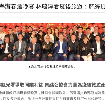
會舉辦春酒晚宴 林毓淳看疫後旅遊：歷經
▲新北市旅行公會理監事團隊合影。
部觀光署爭取同業利益 集結公協會力量為疫後旅遊
橋希爾頓飯店舉辦春酒晚宴，除與會員同歡外，另邀請交通部觀光署
，以及各公協會、旅行公會理事長與駐台辦事處及航空公司代表等，