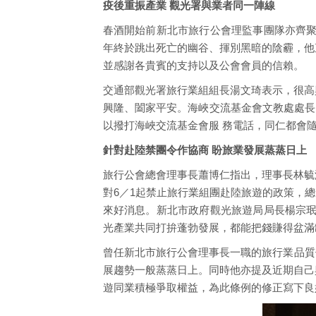
疫後重振產業 觀光署與業者同一陣線
春酒開始前新北市旅行公會理監事團隊亦齊聚
年終於跳出死亡的幽谷、揮別黑暗的陰霾，他
並感謝各貴賓的支持以及公會會員的信賴。
交通部觀光署旅行業組組長湯文琦表示，很高
興隆、闔家平安。海峽交流基金會文教處處長
以撥打海峽交流基金會服 務電話，同仁都會
針對赴陸禁團令作協商 盼旅業發展蒸蒸日上
旅行公會總會理事長蕭博仁指出，理事長林毓
對6／1起禁止旅行業組團赴陸旅遊的政策，
來好消息。新北市政府觀光旅遊局局長楊宗珉
光產業共同打拚蓬勃發展，都能把錢賺得盆滿
曾任新北市旅行公會理事長一職的旅行業品質
展趨勢一般蒸蒸日上。同時他亦提及近期自己
遊同業積極爭取權益，為此條例的修正寫下良