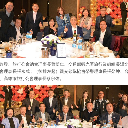
政毅、旅行公會總會理事長蕭博仁、交通部觀光署旅行業組組長湯
會理事長張永成；（後排左起）觀光領隊協會榮譽理事長張榮坤、
、高雄市旅行公會理事長蔡宗佑。