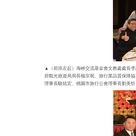
▲（前排左起）海峽交流基金會文教處處長李
府觀光旅遊局局長楊宗珉、旅行業品質保障協
理事長駱炫宏、桃園市旅行公會理事長劉美忻