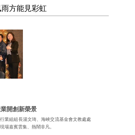
風雨方能見彩虹
產業開創新榮景
旅行業組組長湯文琦、海峽交流基金會文教處處
現場嘉賓雲集、熱鬧非凡。