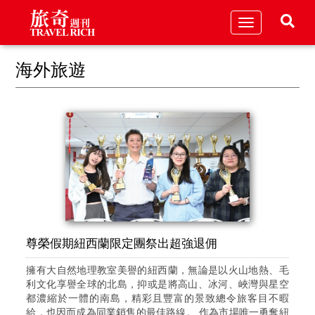
Toggle
navigation
海外旅遊
尊榮假期紐西蘭限定團祭出超強退佣
擁有大自然地理教室美譽的紐西蘭，無論是以火山地熱、毛
利文化享譽全球的北島，抑或是將高山、冰河、峽灣與星空
都濃縮於一體的南島，精彩且豐富的景致總令旅客目不暇
給，也因而成為同業銷售的最佳路線。 作為市場唯一勇奪紐