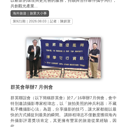
以嶄新的環境與更完善的服務，持續與合作夥伴攜手同行，
共創觀光產業...
海外旅遊
｜
旅業大小事
第921期
｜2026.08.03｜記者：陳妍潔
群英會舉辦7 月例會
群英聯誼會（以下簡稱群英會）於7／16舉辦7月例會，會中
特別邀請攝影專家程瑋志，以「旅拍美照的神兵利器：不藏
私手機攝影心法」為題，分享攝影的技巧，讓大家都能以最
快的方式捕捉到最美的瞬間。 講師程瑋志不僅數度獲得海內
外攝影評選獎項肯定，其更擁有豐富的旅遊從業經驗，因
此...