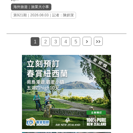
海外旅遊
｜
旅業大小事
第921期
｜2026.08.03｜記者：陳妍潔
1
2
3
4
5