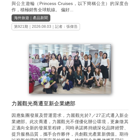
與公主遊輪（Princess Cruises，以下簡稱公主）的深度合
作，積極銷售全球航線。 偏好...
海外旅遊
｜
產品新聞
第921期
｜2026.08.03｜記者：張偉浩
力麗觀光喬遷至新企業總部
因應集團發展及營運需求，力麗觀光於7／27正式遷入新企
業總部。此次喬遷，力麗觀光不僅優化辦公環境，更象徵其
正邁向全新的發展里程碑，同時承諾將持續深化品牌經營、
提升服務品質，攜手合作夥伴，共創觀光產業新價值。期待