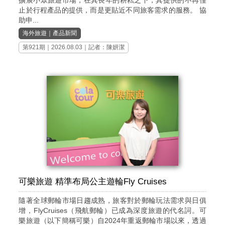
擴展小眾旅遊市場，在其長年的耕耘之下，其提供的不再僅
止於行程產品的提供，而是更貼近不同旅客需求的服務。 協
助申...
海外旅遊
｜
產品新聞
第921期
｜2026.08.03｜記者：陳妍潔
可樂旅遊 精準布局公主遊輪Fly Cruises
隨著全球郵輪市場日趨成熟，旅客對於郵輪玩法需求與日俱
增，FlyCruises（飛航郵輪）已成為深度旅遊的代名詞。可
樂旅遊（以下簡稱可樂）自2024年重返郵輪市場以來，透過