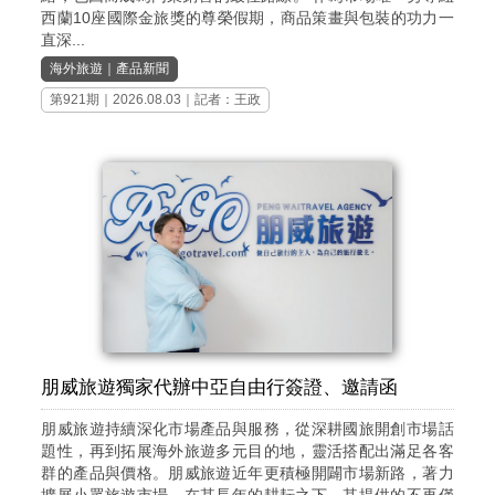
西蘭10座國際金旅獎的尊榮假期，商品策畫與包裝的功力一
直深...
海外旅遊
｜
產品新聞
第921期
｜2026.08.03｜記者：王政
朋威旅遊獨家代辦中亞自由行簽證、邀請函
朋威旅遊持續深化市場產品與服務，從深耕國旅開創市場話
題性，再到拓展海外旅遊多元目的地，靈活搭配出滿足各客
群的產品與價格。朋威旅遊近年更積極開闢市場新路，著力