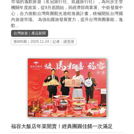
市場的逸歡旅遊（名冠旅行社、凱越旅行社），為同步主管
機關年度政策，從9月底開始，與經濟部商業署、中衛發展中
心，合力推動台灣商圈觀光遊程推廣計畫，積極開拓台灣國
內旅遊市場。 為強化國旅發展實力，提升台灣商圈量能，逸
歡...
台灣旅遊
｜
產品新聞
第885期
｜2025.11.24｜記者：謝旻蒨
福容大飯店年菜開賣！經典團圓佳餚一次滿足