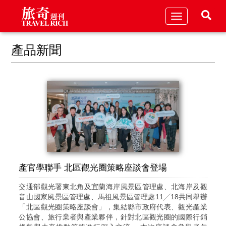
Toggle
navigation
產品新聞
產官學聯手 北區觀光圈策略座談會登場
交通部觀光署東北角及宜蘭海岸風景區管理處、北海岸及觀
音山國家風景區管理處、馬祖風景區管理處11╱18共同舉辦
「北區觀光圈策略座談會」，集結縣市政府代表、觀光產業
公協會、旅行業者與產業夥伴，針對北區觀光圈的國際行銷