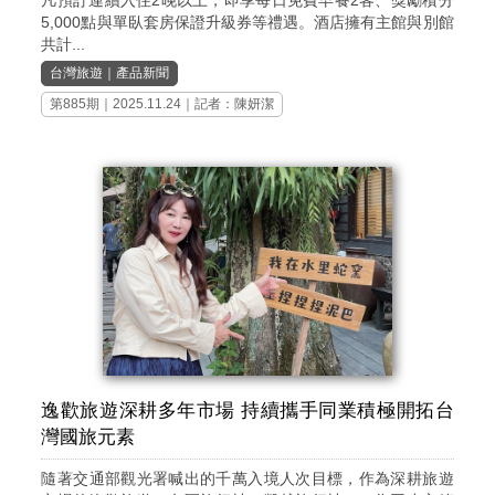
5,000點與單臥套房保證升級券等禮遇。酒店擁有主館與別館
共計...
台灣旅遊
｜
產品新聞
第885期
｜2025.11.24｜記者：陳妍潔
逸歡旅遊深耕多年市場 持續攜手同業積極開拓台
灣國旅元素
隨著交通部觀光署喊出的千萬入境人次目標，作為深耕旅遊