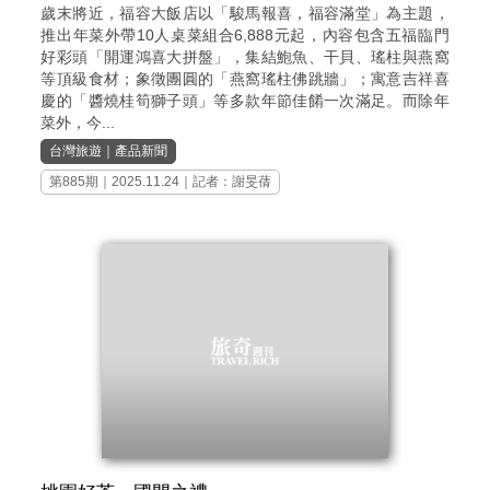
歲末將近，福容大飯店以「駿馬報喜，福容滿堂」為主題，
推出年菜外帶10人桌菜組合6,888元起，內容包含五福臨門
好彩頭「開運鴻喜大拼盤」，集結鮑魚、干貝、瑤柱與燕窩
等頂級食材；象徵團圓的「燕窩瑤柱佛跳牆」；寓意吉祥喜
慶的「醬燒桂筍獅子頭」等多款年節佳餚一次滿足。而除年
菜外，今...
台灣旅遊
｜
產品新聞
第885期
｜2025.11.24｜記者：謝旻蒨