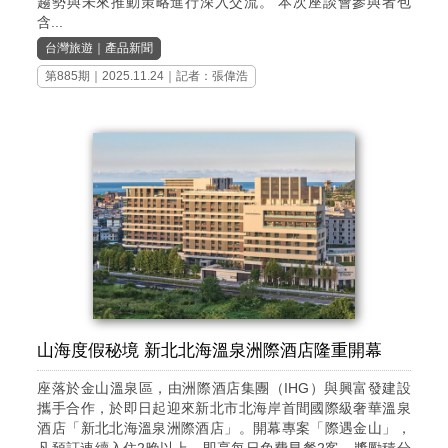
趨勢與未來推動策略進行深入交流。 本次座談會參與者包
含...
台灣旅遊
｜
產品新聞
第885期
｜2025.11.24｜記者：張偉浩
山海度假秘境 新北北海溫泉洲際酒店隆重開幕
座落於金山溫泉區，由洲際酒店集團（IHG）與興富發建設
攜手合作，於即日起迎來新北市北海岸首間國際級奢華溫泉
酒店「新北北海溫泉洲際酒店」。開幕專案「際遇金山」，
凡預訂連續入住2晚以上，即享每日免費早餐2客、獎勵積分