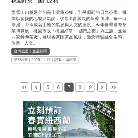
桃園好茶．國門之禮
從雪山山脈延伸的高山雲霧茶鄉，到平原間的日光茶園，桃
園以多變的地貌與氣候，孕育出多層次的茶香 風味，每一口
茶湯，都承載著土地的氣息與人文的溫度。今年臺灣國際茶
業博覽展，桃園市以「桃園好茶・ 國門之禮」為主題，匯聚
八家特色茶廠，展現各茶區茶品風味，邀您體驗融合生態、
旅遊、人文...
台灣旅遊
｜
產品新聞
第884期
｜2025.11.17｜記者：編輯部
5
6
7
8
9