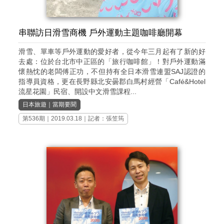
串聯訪日滑雪商機 戶外運動主題咖啡廳開幕
滑雪、單車等戶外運動的愛好者，從今年三月起有了新的好
去處：位於台北市中正區的「旅行咖啡館」！對戶外運動滿
懷熱忱的老闆傅正功，不但持有全日本滑雪連盟SAJ認證的
指導員資格，更在長野縣北安曇郡白馬村經營「Café&Hotel
流星花園」民宿、開設中文滑雪課程...
日本旅遊
｜
當期要聞
第536期
｜2019.03.18｜記者：張笠筠