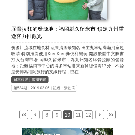
豚骨拉麵的發源地：福岡縣久留米市 鎖定九州重
遊客力推觀光
筑後川流域在地食材 蔬果清酒最知名 田主丸車站滿滿河童超
吸睛 特別推薦使用KuruKuru券便利暢玩 開設繁體中文臉書
打入台灣市場 岡縣久留米市，為九州知名豚骨拉麵的發源
地；距離福岡市中心的博多車站搭乘新幹線僅需17分，不論
是安排為福岡旅行的支線行程，或在...
日本旅遊
｜
當期要聞
第534期
｜2019.03.06｜記者：張笠筠
8
9
10
11
12