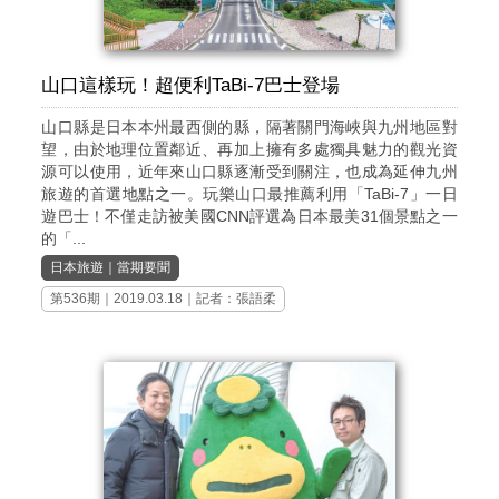
山口這樣玩！超便利TaBi-7巴士登場
山口縣是日本本州最西側的縣，隔著關門海峽與九州地區對
望，由於地理位置鄰近、再加上擁有多處獨具魅力的觀光資
源可以使用，近年來山口縣逐漸受到關注，也成為延伸九州
旅遊的首選地點之一。玩樂山口最推薦利用「TaBi-7」一日
遊巴士！不僅走訪被美國CNN評選為日本最美31個景點之一
的「...
日本旅遊
｜
當期要聞
第536期
｜2019.03.18｜記者：張語柔