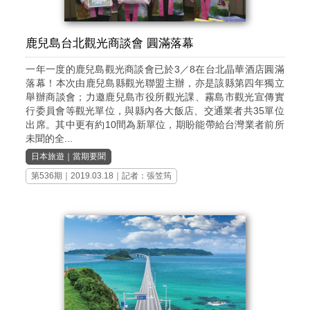
鹿兒島台北觀光商談會 圓滿落幕
一年一度的鹿兒島觀光商談會已於3／8在台北晶華酒店圓滿
落幕！本次由鹿兒島縣觀光聯盟主辦，亦是該縣第四年獨立
舉辦商談會；力邀鹿兒島市役所觀光課、霧島市觀光宣傳實
行委員會等觀光單位，與縣內各大飯店、交通業者共35單位
出席。其中更有約10間為新單位，期盼能帶給台灣業者前所
未聞的全...
日本旅遊
｜
當期要聞
第536期
｜2019.03.18｜記者：張笠筠