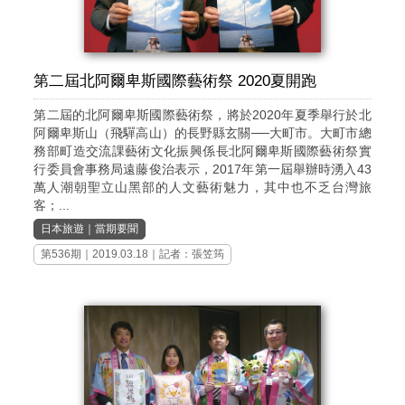
第二屆北阿爾卑斯國際藝術祭 2020夏開跑
第二屆的北阿爾卑斯國際藝術祭，將於2020年夏季舉行於北
阿爾卑斯山（飛驒高山）的長野縣玄關──大町市。大町市總
務部町造交流課藝術文化振興係長北阿爾卑斯國際藝術祭實
行委員會事務局遠藤俊治表示，2017年第一屆舉辦時湧入43
萬人潮朝聖立山黑部的人文藝術魅力，其中也不乏台灣旅
客；...
日本旅遊
｜
當期要聞
第536期
｜2019.03.18｜記者：張笠筠