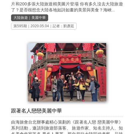
片和200多張大陸旅遊精美圖片登場 你有多久沒去大陸旅遊
了？是否很想念大陸各地如詩如畫的美景與美食？海峽...
大陸旅遊
｜
美麗中華
第595期
｜2020.05.04｜記者：劉彥廷
跟著名人戀戀美麗中華
由海旅會台北辦事處精心策劃的《跟著名人戀 戀美麗中華》
系列活動，邀請到旅遊部落客、 旅遊作家、知名主持人、知
名美食作家等各 界名人菁英，親自前往大陸踩線考察，品味