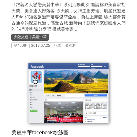
《跟著名人戀戀美麗中華》系列活動此次 邀請權威美食家胡
天蘭、美食達人部落客 徐天麟，女神主播芳瑜、明星旅遊達
人Eric 和知名旅遊部落客傑菲亞娃，前往上海體 驗大都會貫
古通今的深度旅遊，感受古城 新時尚！讓我們來瞧瞧名人們
的心得與體 驗分享吧 權威美食家 ...
大陸旅遊
｜
美麗中華
第450期
｜2017.07.25｜記者：張堯君
美麗中華facebook粉絲團