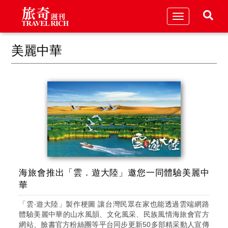
Toggle
navigation
美麗中華
海旅會推出「雲．遊大陸」邀您一同體驗美麗中
華
「雲‧遊大陸」製作梗圖 讓台灣民眾在家也能透過雲端網路
體驗美麗中華的山水風韻、文化風采、民族風情海旅會官方
網站、臉書官方粉絲團等平台同步更新50多部精采動人宣傳