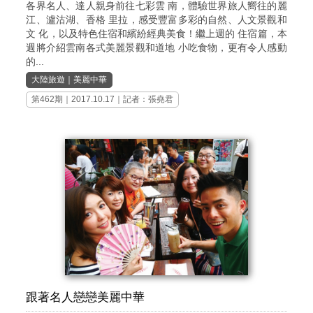
各界名人、達人親身前往七彩雲 南，體驗世界旅人嚮往的麗
江、瀘沽湖、香格 里拉，感受豐富多彩的自然、人文景觀和
文 化，以及特色住宿和繽紛經典美食！繼上週的 住宿篇，本
週將介紹雲南各式美麗景觀和道地 小吃食物，更有令人感動
的...
大陸旅遊
｜
美麗中華
第462期
｜2017.10.17｜記者：張堯君
跟著名人戀戀美麗中華