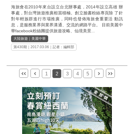
海旅會在2010年來台設立台北辦事處，2014年設立高雄 辦
事處，對台灣旅遊推廣相當積極。創立臉書粉絲專頁除 了針
對年輕族群進行市場推廣，同時也發佈海旅會重要活 動訊
息，是服務業界與業界溝通、交流的網路平台。 目前美麗中
華facebook粉絲團提供旅遊攻略、仙境美景...
大陸旅遊
｜
美麗中華
第430期
｜2017.03.06｜記者：編輯部
1
2
3
4
5