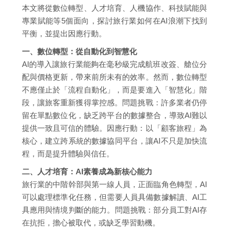
本文將從數位轉型、人才培育、人機協作、科技賦能與
專業賦能等5個面向，探討旅行業如何在AI浪潮下找到
平衡，並提出因應行動。
一、數位轉型：從自動化到智慧化
AI的導入讓旅行業能夠在毫秒級完成航班改簽、艙位分
配與價格更新，帶來前所未有的效率。然而，數位轉型
不應僅止於「流程自動化」，而是要進入「智慧化」階
段，讓旅客重新獲得掌控感。問題挑戰：許多業者仍停
留在單點數位化，缺乏跨平台的數據整合，導致AI難以
提供一致且可信的體驗。因應行動：以「顧客旅程」為
核心，建立跨系統的數據協同平台，讓AI不只是加快流
程，而是提升體驗與信任。
二、人才培育：AI素養成為新核心能力
旅行業的中階幹部與第一線人員，正面臨角色轉型，AI
可以處理標準化任務，但需要人員具備數據解讀、AI工
具應用與情境判斷的能力。問題挑戰：部分員工對AI存
在抗拒，擔心被取代，或缺乏學習動機。