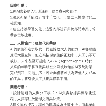
因應行動：
1.將AI素養納入培訓課程，結合案例與實作。
2.強調AI是「輔助」而非「取代」，建立人機協作的正
確認知。
3.建立持續學習文化，透過內部社群與跨部門專案，培
養數位敏捷度。
三、人機協作：從替代到共創
AI的價值不在於取代，而在於放大人的能力，AI客服能
處理大量查詢，但在高情感價值的互動中，人工仍不可
或缺。未來甚至可能進入A2A（AgenttoAgent）時代，
旅客的AI助手將直接與航空公司或旅館的AI系統對話，
完成預訂。問題挑戰：若企業僅將AI視為降低人力成本
的工具，將引發員工抗拒與顧客不滿。
因應行動：
1.設計清晰的人機分工模式：AI負責數據與標準化流
程，人員專注於情感交流與決策。
2.建立協作流程，讓AI的建議成為決策支持，而非單向