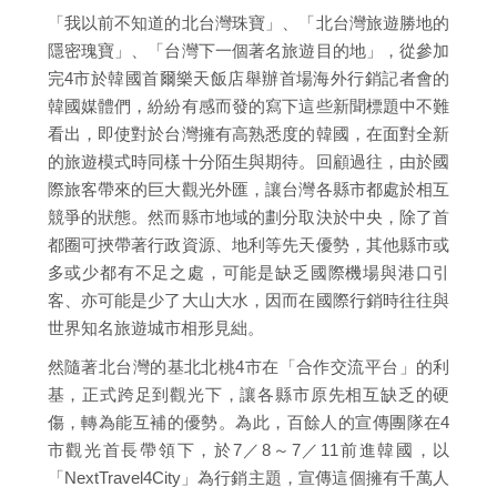
「我以前不知道的北台灣珠寶」、「北台灣旅遊勝地的
隱密瑰寶」、「台灣下一個著名旅遊目的地」，從參加
完4市於韓國首爾樂天飯店舉辦首場海外行銷記者會的
韓國媒體們，紛紛有感而發的寫下這些新聞標題中不難
看出，即使對於台灣擁有高熟悉度的韓國，在面對全新
的旅遊模式時同樣十分陌生與期待。回顧過往，由於國
際旅客帶來的巨大觀光外匯，讓台灣各縣市都處於相互
競爭的狀態。然而縣市地域的劃分取決於中央，除了首
都圈可挾帶著行政資源、地利等先天優勢，其他縣市或
多或少都有不足之處，可能是缺乏國際機場與港口引
客、亦可能是少了大山大水，因而在國際行銷時往往與
世界知名旅遊城市相形見絀。
然隨著北台灣的基北北桃4市在「合作交流平台」的利
基，正式跨足到觀光下，讓各縣市原先相互缺乏的硬
傷，轉為能互補的優勢。為此，百餘人的宣傳團隊在4
市觀光首長帶領下，於7／8～7／11前進韓國，以
「NextTravel4City」為行銷主題，宣傳這個擁有千萬人