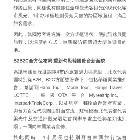
靜謐山景，同樣也有能抓住全球觀光客目光的現代化城
市風光。4市亦積極規劃長短天數的跨區域遊程，滿足
旅客需求。
因此，當國際客透過海、空方式抵達後，便能迅速展開
旅程，以深度的方式，重新探訪這個超大型旅遊目的
地。
B2B2C全方位布局 重新勾勒韓國赴台新面貌
為讓韓國更深度認識4市的旅遊魅力與亮點，此次代表
團特別從B2B、B2C方面雙管齊下，包括舉辦同業推介
會，邀請到Hana Tour、Mode Tour、Hanjin Travel、
LOTTE、韓國OTA平台Myrealtrip,Inc.、
InterparkTripleCorp.，以及航空、郵輪旅遊業者齊聚，
與台方百位代表團面對面交流，駐韓國台北代表部代表
梁光中及交通部觀光署駐首爾辦事處主任郭笙如也到
場，一同向韓國業者宣傳。
於此同時，4市局長也特別拜會韓國旅行協會