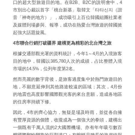
口的超大型旅遊目的地。在B2B、B2C的說明會中，4
市別出心裁以首字「桃台新基」取韓文「타타신지（諧
音「神奇的地方）」，成功吸引上百位韓國組團社業者
及媒體到場參與、報導，成功在熱愛台灣旅遊的韓國掀
起強大話題旋風。
4市聯合行銷打破疆界 建構更為精彩的北台灣之旅
根據交通部觀光署的資料統計，今年1～4月的入境旅客
目的地中，韓國以385,780人次的成績，占比整體入境
市場的14.5%，位列年度第2名。
然而亮麗的數字背後，是旅客過度集中於熱門旅遊目的
地，不願意延伸到其他路途較遠的區域；其次，4月份
的地震也高度影響國際觀光客的來台意願，造成各地區
的住房率持續下修。
因此，4市的齊心協力，無疑是場及時雨，並從各自擁
有豐厚資源的個體，收攏成為一個強大的拳頭，建構出
一個既有千萬人流的2大國際機場、亦有年年吸引數百
艘國際郵輪彎靠的巨型港口；有蜿蜒且狹長的海岸線與