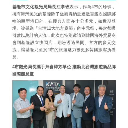
基隆市文化觀光局局長江亭玫
表示，作為4市的珍珠，
擁有海灣風光的基隆除了坐擁胃納量達數百艘次國際郵
輪的巨型港口外，在慶典方面亦十分多元，如近期登
場、被譽為「台灣12大地方慶節」的中元祭，每次都吸
引數以萬計的人流，此次也特別邀請到韓國海外貿易商
會到基隆設立快閃店，期盼透過民間、官方的多元交
流，讓基隆乃至於4市的旅遊魅力被更多韓國旅客所看
見。
4市觀光局長攜手拜會韓方單位 推動北台灣旅遊新品牌
國際能見度