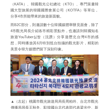
（KATA）、韓國觀光公社總社（KTO）、專門策畫韓
國大型旅展的韓國國際會展公司（KOTFA）等單位，
分享4市所能帶來的旅遊新面貌。
而B2C部分，則邀請數十位韓國媒體舉辦見面會，除了
4市觀光局長介紹各市精彩景點外，也邀請到韓國知名
旅遊YouTuber심짱（沈讚）分享遊歷北台灣4市的感
想，同時播放其6月特別抵台拍攝的觀光影片，精彩的
美景令韓方媒體們留下深刻印象。
▲（左起）桃園市觀光旅遊局局長周柏吟、台北市觀光
傳播局局長王秋冬、駐韓國台北代表部代表梁光中、新