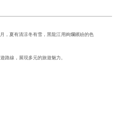
有月，夏有清涼冬有雪，黑龍江用絢爛繽紛的色
旅遊路線，展現多元的旅遊魅力。