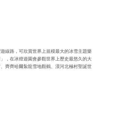
假遊線路，可欣賞世界上規模最大的冰雪主題樂
華」，在冰燈遊園會參觀世界上歷史最悠久的大
布、齊齊哈爾紮龍雪地觀鶴、漠河北極村聖誕世