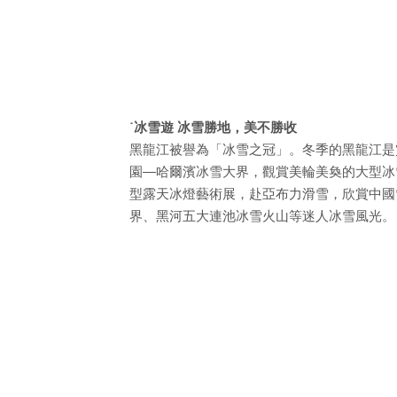
˙冰雪遊 冰雪勝地，美不勝收
黑龍江被譽為「冰雪之冠」。冬季的黑龍江是
園—哈爾濱冰雪大界，觀賞美輪美奐的大型冰
型露天冰燈藝術展，赴亞布力滑雪，欣賞中國
界、黑河五大連池冰雪火山等迷人冰雪風光。