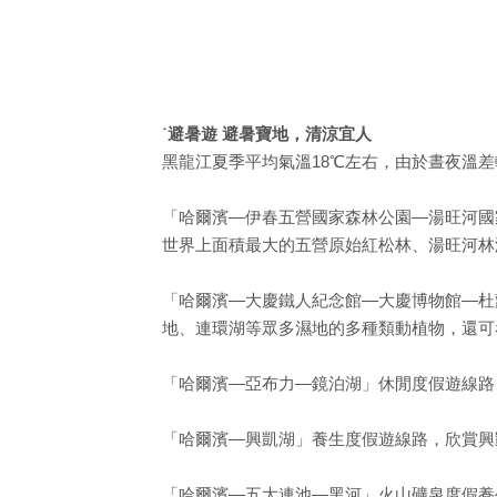
˙避暑遊 避暑寶地，清涼宜人
黑龍江夏季平均氣溫18℃左右，由於晝夜溫
「哈爾濱—伊春五營國家森林公園—湯旺河國
世界上面積最大的五營原始紅松林、湯旺河林
「哈爾濱—大慶鐵人紀念館—大慶博物館—杜
地、連環湖等眾多濕地的多種類動植物，還可
「哈爾濱—亞布力—鏡泊湖」休閒度假遊線路
「哈爾濱—興凱湖」養生度假遊線路，欣賞興
「哈爾濱—五大連池—黑河」火山礦泉度假養