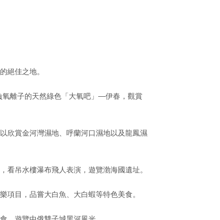
暑的絕佳之地。
負氧離子的天然綠色「大氧吧」—伊春，觀賞
以欣賞金河灣濕地、呼蘭河口濕地以及龍鳳濕
，看吊水樓瀑布飛人表演，遊覽渤海國遺址。
樂項目，品嘗大白魚、大白蝦等特色美食。
食，遊覽中俄雙子城黑河風光。