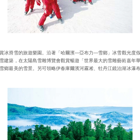
賞冰滑雪的旅遊樂園。沿著「哈爾濱—亞布力—雪鄉」冰雪觀光度
雪建築，在太陽島雪雕博覽會觀賞暢遊「世界最大的雪雕藝術嘉年
雪鄉最美的雪景。另可領略伊春庫爾濱河霧凇、牡丹江鏡泊湖冰瀑