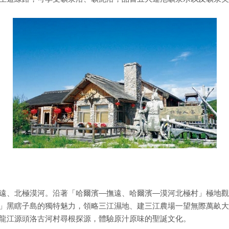
遠、北極漠河。沿著「哈爾濱—撫遠、哈爾濱—漠河北極村」極地觀
」黑瞎子島的獨特魅力，領略三江濕地、建三江農場一望無際萬畝大
龍江源頭洛古河村尋根探源，體驗原汁原味的聖誕文化。