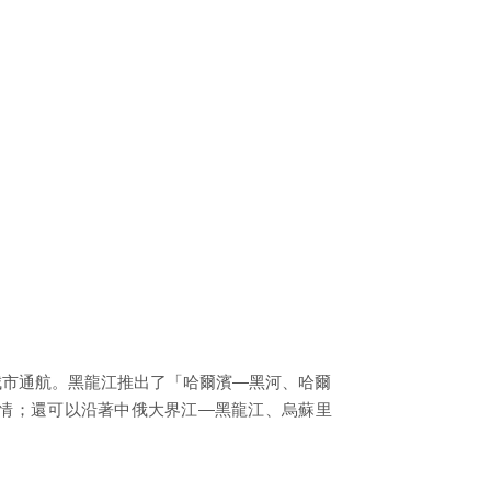
城市通航。黑龍江推出了「哈爾濱—黑河、哈爾
情；還可以沿著中俄大界江—黑龍江、烏蘇里