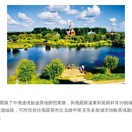
岸開展了中俄邊境旅遊異地辦照業務，與俄羅斯遠東和莫斯科等10個
境遊線路，可跨境前往俄羅斯布拉戈維申斯克等多個城市領略異域風
。