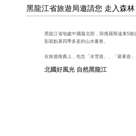
黑龍江省旅遊局邀請您 走入森
黑龍江省地處中國最北部，與俄羅斯遠東5個
彩裝點著四季多姿的山水畫卷。
在旅遊推薦上，包含「冰雪遊」、「避暑遊」
北國好風光 自然黑龍江