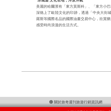
˙冰城遊 文化名地，洋景洋氣
美麗的哈爾濱有「東方莫斯科」、「東方小巴
深烙上了歐陸文化的印跡，透過「中央大街城
羅斯等國際名品的國際油畫交易中心，欣賞猶
感受時尚浪漫的生活方式。
關於旅奇週刊旅遊行銷資訊網