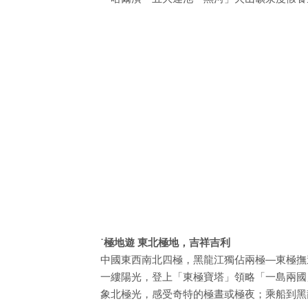
˙極地遊 東北極地，吉祥吉利
中國東西南北四極，黑龍江獨佔兩極—東極撫
一縷陽光，登上「東極寶塔」領略「一島兩國
象北極光，感受奇特的極晝或極夜；乘船到黑