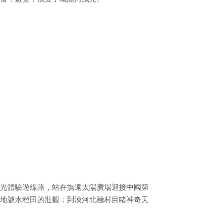
光體驗遊線路，站在撫遠太陽廣場迎接中國第
地號水稻田的壯觀；到漠河北極村目睹神奇天