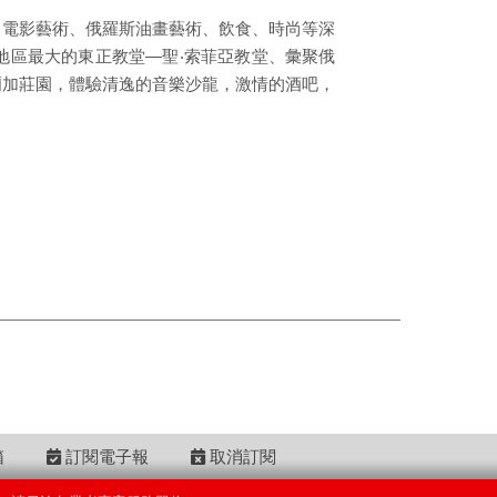
、電影藝術、俄羅斯油畫藝術、飲食、時尚等深
地區最大的東正教堂—聖‧索菲亞教堂、彙聚俄
爾加莊園，體驗清逸的音樂沙龍，激情的酒吧，
箱
訂閱電子報
取消訂閱