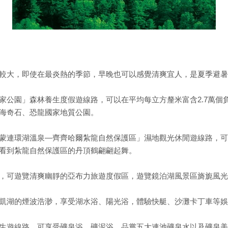
差較大，即使在最炎熱的季節，早晚也可以感覺清爽宜人，是夏季避
家公園」森林養生度假遊線路，可以在平均每立方釐米富含2.7萬個
海奇石、恐龍國家地質公園。
蒙連環湖溫泉—齊齊哈爾紮龍自然保護區」濕地觀光休閒遊線路，可
看到紮龍自然保護區的丹頂鶴翩翩起舞。
，可遊覽清爽幽靜的亞布力旅遊度假區，遊覽鏡泊湖風景區旖旎風光
凱湖的煙波浩渺，享受湖水浴、陽光浴，體驗快艇、沙灘卡丁車等娛
生遊線路，可享受礦泉浴、礦泥浴，品嘗五大連池礦泉水以及礦泉美