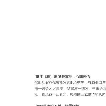
˙邊江（疆）遊 邊陲重地，心曠神怡
黑龍江省與俄羅斯遠東地區交界，有13個口
濱—綏芬河／東寧、哈爾濱—撫遠」中俄邊
江，實現遊一江春水、攬兩國三域風情的夙願