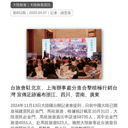
大陸旅遊
｜
大陸旅遊資訊
第852期
｜2025.04.07｜記者：謝旻蒨
台旅會駐北京、上海辦事處分進合擊積極行銷台
灣 宣傳足跡遍布浙江、四川、雲南、廣東
2024年11月13日大陸國台辦記者會提到，日前中國大陸已開
放福建居民赴金門、馬祖旅遊，根據統計截至10月31日，大
陸居民赴金門、馬祖旅遊簽注申請達58735人，其中赴金門
旅遊4551人、赴馬祖旅遊523人。雖然大陸旅客赴台旅遊目