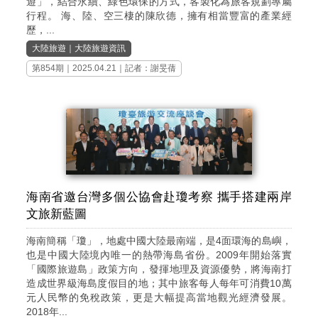
遊」，結合永續、綠色環保的方式，客製化為旅客規劃專屬
行程。 海、陸、空三棲的陳欣德，擁有相當豐富的產業經
歷，...
大陸旅遊
｜
大陸旅遊資訊
第854期
｜2025.04.21｜記者：謝旻蒨
海南省邀台灣多個公協會赴瓊考察 攜手搭建兩岸
文旅新藍圖
海南簡稱「瓊」，地處中國大陸最南端，是4面環海的島嶼，
也是中國大陸境內唯一的熱帶海島省份。2009年開始落實
「國際旅遊島」政策方向，發揮地理及資源優勢，將海南打
造成世界級海島度假目的地；其中旅客每人每年可消費10萬
元人民幣的免稅政策，更是大幅提高當地觀光經濟發展。
2018年...