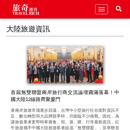
Toggle
navigation
大陸旅遊資訊
首屆無雙聯盟兩岸旅行商交流論壇圓滿落幕！中
國大陸12線路齊聚廈門
著兩岸旅遊市場逐步回溫，台灣中小型旅行社在面對資訊不
足、數位轉型與大品牌競爭時，仍面臨不少挑戰。因此，為
讓旅遊業者更即時掌握食、宿、遊、購、行等最新資訊，紅
牛旅遊攜手中國大陸旅遊業者組成「無雙聯盟」，並舉辦首