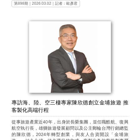
第898期
｜2026.03.02｜記者：歐彥君
專訪海、陸、空三棲專家陳欣德創立金埔旅遊 推
客製化高端行程
從事旅遊產業近40年，出身於長榮集團，並任職酷航、復興
航空執行長，雄獅旅遊發展顧問以及公主郵輪台灣行銷總監
的陳欣德，2024年轉型創業，與友人合資開設「金埔旅