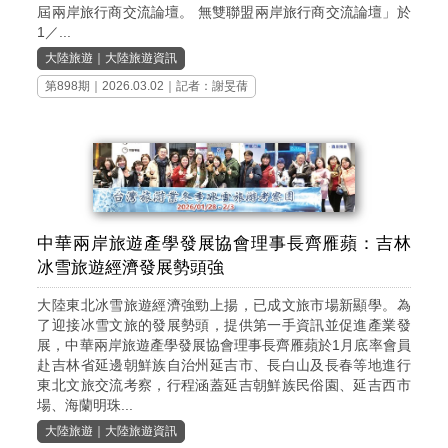
屆兩岸旅行商交流論壇。 無雙聯盟兩岸旅行商交流論壇」於
1／...
大陸旅遊
｜
大陸旅遊資訊
第898期
｜2026.03.02｜記者：謝旻蒨
中華兩岸旅遊產學發展協會理事長齊雁蘋：吉林
冰雪旅遊經濟發展勢頭強
大陸東北冰雪旅遊經濟強勁上揚，已成文旅市場新顯學。為
了迎接冰雪文旅的發展勢頭，提供第一手資訊並促進產業發
展，中華兩岸旅遊產學發展協會理事長齊雁蘋於1月底率會員
赴吉林省延邊朝鮮族自治州延吉市、長白山及長春等地進行
東北文旅交流考察，行程涵蓋延吉朝鮮族民俗園、延吉西市
場、海蘭明珠...
大陸旅遊
｜
大陸旅遊資訊